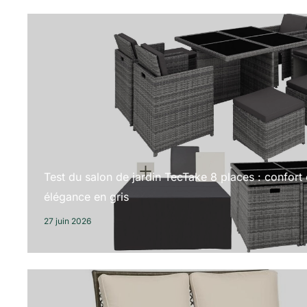
Test du salon de jardin TecTake 8 places : confort 
élégance en gris
27 juin 2026