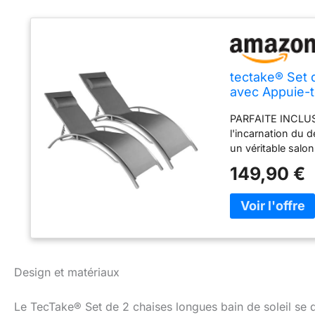
tectake® Set 
avec Appuie-t
de Plage Rela
PARFAITE INCLUS
l'incarnation du
un véritable salon
relaxation et le b
149,90 €
de votre oasis ex
accueillir des 
votre angle idéal 
vous soyez en mod
de soleil pour une
vos envies, offra
RÉSILIENCE AU C
Design et matériaux
jardin extérieur m
coussins extérie
Le TecTake® Set de 2 chaises longues bain de soleil se 
tandis que la stru