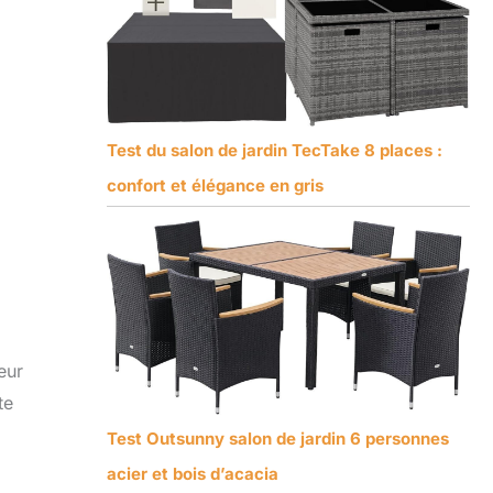
Test du salon de jardin TecTake 8 places :
confort et élégance en gris
eur
te
Test Outsunny salon de jardin 6 personnes
acier et bois d’acacia