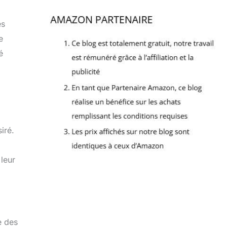
es
e
é
iré.
 leur
e des