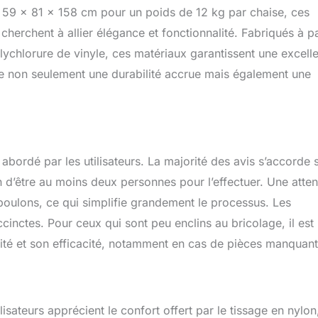
on, sans craindre les aléas climatiques. SOIN FACILE ET
e 59 x 81 x 158 cm pour un poids de 12 kg par chaise, ces
s embouts protecteurs pour préserver vos sols et un entretien
cherchent à allier élégance et fonctionnalité. Fabriqués à pa
es longues extérieur se démarquent par leur commodité. Légères
ychlorure de vinyle, ces matériaux garantissent une excell
cer, elles incarnent le mobilier de jardin pratique pour ceux qui
perspective ou suivre le cours du soleil, sans effort et avec
re non seulement une durabilité accrue mais également une
GE AISÉ, RELAXATION INSTANTANÉE: Passez de l'emballage à la
lin d'œil grâce au montage facile de ces chaises de jardin. Les
itions vous invitent à profiter de votre temps libre sans souci,
 vos moments au soleil seront aussi longs et agréables que
 contrainte de longues heures de préparation.
bordé par les utilisateurs. La majorité des avis s’accorde s
n d’être au moins deux personnes pour l’effectuer. Une atten
et boulons, ce qui simplifie grandement le processus. Les
cinctes. Pour ceux qui sont peu enclins au bricolage, il est
vité et son efficacité, notamment en cas de pièces manquant
lisateurs apprécient le confort offert par le tissage en nylon