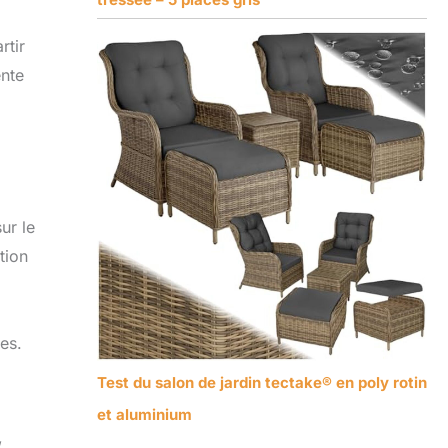
rtir
ente
ur le
tion
es.
Test du salon de jardin tectake® en poly rotin
et aluminium
,