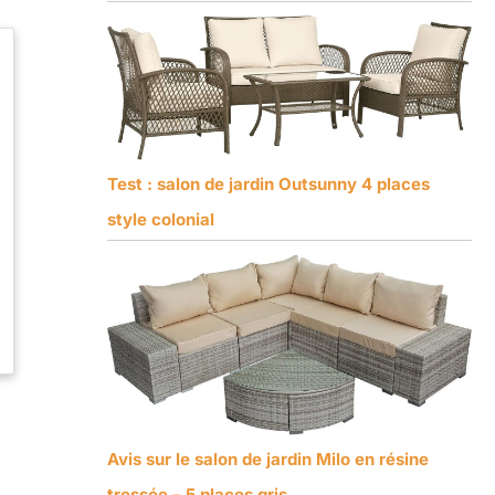
Test : salon de jardin Outsunny 4 places
style colonial
Avis sur le salon de jardin Milo en résine
tressée – 5 places gris