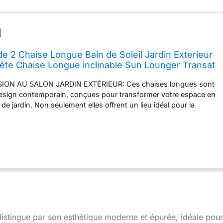
de 2 Chaise Longue Bain de Soleil Jardin Exterieur
ête Chaise Longue inclinable Sun Lounger Transat
x Camping Salon de Jardin Exterieur - Gris
ION AU SALON JARDIN EXTÉRIEUR: Ces chaises longues sont
 design contemporain, conçues pour transformer votre espace en
 de jardin. Non seulement elles offrent un lieu idéal pour la
ien-être, mais elles contribuent également à l'ambiance esthétique
térieure, créant un environnement parfait pour se détendre ou
amis. DOSSIER AJUSTABLE POUR UN CONFORT MAXIMAL: Trouvez
pour la relaxation avec le dossier réglable sur 5 positions. Que
e transat jardin pour une séance de lecture ou en position bain
 sieste, ces chaises longues jardin extérieur s'adaptent à toutes
nt une expérience personnalisée de détente en plein air.
ŒUR DE LA CONCEPTION: Même en plein été, ces transats
aintiennent leur élégance et résistent aux intempéries. Les
urs amovibles apportent une touche de confort supplémentaire,
distingue par son esthétique moderne et épurée, idéale pour
cture de ces bains de soleil garantit une utilisation durable,