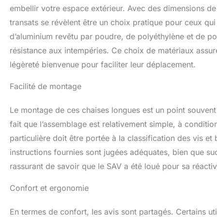
saison après sais
embellir votre espace extérieur. Avec des dimensions d
MOBILITÉ: Avec de
transats se révèlent être un choix pratique pour ceux qui 
facile, ces chais
d’aluminium revêtu par poudre, de polyéthylène et de pol
et faciles à dépla
aiment changer de 
résistance aux intempéries. Ce choix de matériaux assu
style. ASSEMBLA
légèreté bienvenue pour faciliter leur déplacement.
relaxation en un c
fauteuils multipos
Facilité de montage
vous assurant que
possible, sans la
Le montage de ces chaises longues est un point souvent a
fait que l’assemblage est relativement simple, à conditio
particulière doit être portée à la classification des vis 
instructions fournies sont jugées adéquates, bien que suc
rassurant de savoir que le SAV a été loué pour sa réacti
Confort et ergonomie
En termes de confort, les avis sont partagés. Certains uti