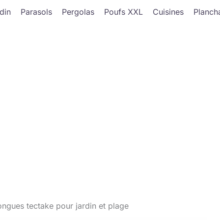
din
Parasols
Pergolas
Poufs XXL
Cuisines
Planch
ongues tectake pour jardin et plage