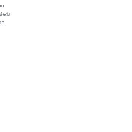
on
pieds
19,