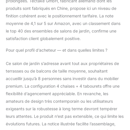
prolongées. Tectake GmbH, fabricant allemand dont les
sièges confortables
produits sont fabriqués en Chine, propose ici un niveau de
pour jusqu'à 10
finition cohérent avec le positionnement tarifaire. La note
personnes, ce salon
jardin exterieur est idéal
moyenne de 4,1 sur 5 sur Amazon, avec un classement dans
pour les grands
le top 40 des ensembles de salons de jardin, confirme une
rassemblements. Que
satisfaction client globalement positive.
ce soit pour un
barbecue ou un apéritif
Pour quel profil d’acheteur — et dans quelles limites ?
sur la terrasse, cet
ensemble meuble salon
Ce salon de jardin s’adresse avant tout aux propriétaires de
transforme chaque
terrasses ou de balcons de taille moyenne, souhaitant
rencontre en un
moment mémorable.
accueillir jusqu’à 8 personnes sans investir dans du mobilier
Son élégance naturelle
premium. La configuration 4 chaises + 4 tabourets offre une
embellira aussi bien
flexibilité d’agencement appréciable. En revanche, les
votre jardin que votre
amateurs de design très contemporain ou les utilisateurs
mobilier balcon
extérieur.
exigeants sur la robustesse à long terme devront tempérer
ASSEMBLAGE AISÉ ET
leurs attentes. Le produit n’est pas extensible, ce qui limite les
POLYVALENCE
évolutions futures. La notice illustrée facilite l’assemblage,
D'USAGE: Notre