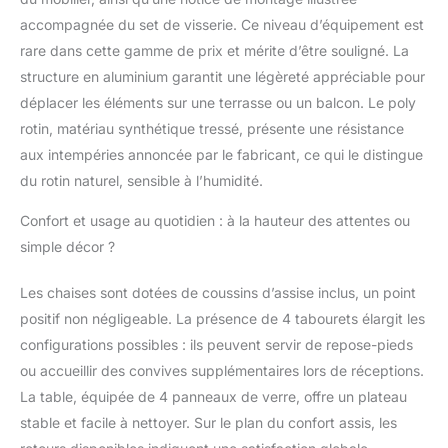
ET FACILITÉ DE
accompagnée du set de visserie. Ce niveau d’équipement est
RANGEMENT: Nos
fauteuils en rotin et
rare dans cette gamme de prix et mérite d’être souligné. La
tabourets pouf
structure en aluminium garantit une légèreté appréciable pour
encastrables offrent un
déplacer les éléments sur une terrasse ou un balcon. Le poly
confort inégalé et une
rotin, matériau synthétique tressé, présente une résistance
solution pratique pour
aux intempéries annoncée par le fabricant, ce qui le distingue
les petits espaces. Les
coussins moelleux
du rotin naturel, sensible à l’humidité.
invitent à la détente, et
avec deux sets de
Confort et usage au quotidien : à la hauteur des attentes ou
housses lavables et
simple décor ?
hydrofuges, vous
profitez d'un mobilier
Les chaises sont dotées de coussins d’assise inclus, un point
toujours impeccable.
positif non négligeable. La présence de 4 tabourets élargit les
Idéal pour créer un coin
cosy sur votre balcon
configurations possibles : ils peuvent servir de repose-pieds
ou dans votre jardin
ou accueillir des convives supplémentaires lors de réceptions.
extérieur. ROBUSTESSE
La table, équipée de 4 panneaux de verre, offre un plateau
ET ENTRETIEN FACILE:
stable et facile à nettoyer. Sur le plan du confort assis, les
Conçu pour durer, ce