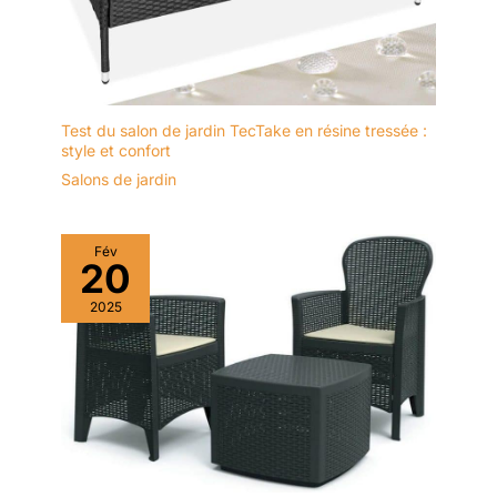
exterieur, fauteuil
exterieur terrasse, ou
même dans un jardin
d'hiver. Sa flexibilité le
rend adapté pour
tout espace, offrant
Test du salon de jardin TecTake en résine tressée :
une solution élégante
style et confort
pour votre mobilier
Salons de jardin
de jardin ou votre
terrasse balcon.
Fév
20
2025