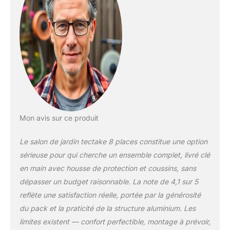
harmonieusement,
que ce soit sur une
terrasse extérieure ou
dans un salon
balcon. CONFORT
MAXIMAL ET
FACILITÉ DE
RANGEMENT: Nos
fauteuils en rotin et
tabourets pouf
encastrables offrent
Mon avis sur ce produit
un confort inégalé et
une solution pratique
Le salon de jardin tectake 8 places constitue une option
pour les petits
sérieuse pour qui cherche un ensemble complet, livré clé
espaces. Les
en main avec housse de protection et coussins, sans
coussins moelleux
invitent à la détente,
dépasser un budget raisonnable. La note de 4,1 sur 5
et avec deux sets de
reflète une satisfaction réelle, portée par la générosité
housses lavables et
du pack et la praticité de la structure aluminium. Les
hydrofuges, vous
limites existent — confort perfectible, montage à prévoir,
profitez d'un mobilier