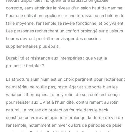
retours disponibles indiquent une satisfaction globale
salon de jardin en
résine tressée est un
correcte, sans atteindre le niveau d’un salon haut de gamme.
investissement pour de
Pour une utilisation régulière sur une terrasse ou un balcon de
nombreuses saisons. Il
taille moyenne, l’ensemble se révèle fonctionnel et polyvalent.
inclut une housse de
Les personnes recherchant un confort prolongé sur plusieurs
protection pour le
remisage, garantissant
heures devront peut-être envisager des coussins
sa durabilité. Parfait
supplémentaires plus épais.
comme mobilier de
jardin extérieur, il
Durabilité et résistance aux intempéries : que vaut la
résiste aux aléas
promesse tectake ?
climatiques et est facile
à entretenir, assurant
La structure aluminium est un choix pertinent pour l’extérieur :
que votre ensemble
ce matériau ne rouille pas, reste léger et supporte bien les
table chaise jardin reste
magnifique année
variations thermiques. Le poly rotin, de son côté, est conçu
après année.
pour résister aux UV et à l’humidité, contrairement au rotin
CAPACITÉ ET
naturel. La housse de protection fournie dans le pack
ÉLÉGANCE POUR LES
constitue un vrai avantage pour prolonger la durée de vie de
GRANDES RÉUNIONS:
Avec une table
l’ensemble, notamment en hiver ou lors de périodes de pluie
spacieuse et des