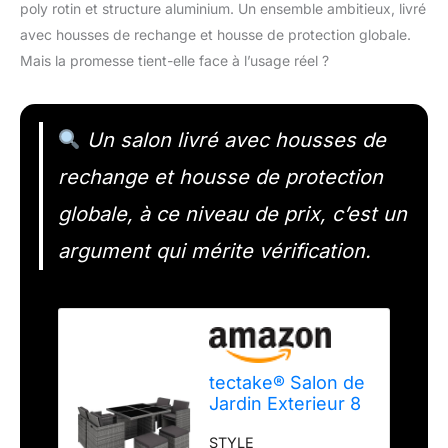
poly rotin et structure aluminium. Un ensemble ambitieux, livré
avec housses de rechange et housse de protection globale.
Mais la promesse tient-elle face à l’usage réel ?
Un salon livré avec housses de
rechange et housse de protection
globale, à ce niveau de prix, c’est un
argument qui mérite vérification.
tectake® Salon de
Jardin Exterieur 8
Places 4 Chaise
STYLE
Confortable 4