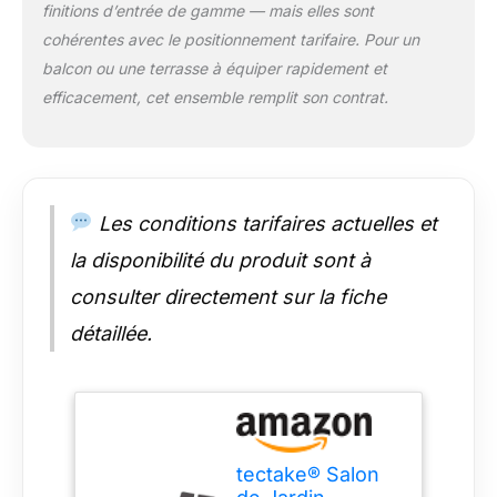
finitions d’entrée de gamme — mais elles sont
toujours impeccable.
Idéal pour créer un
cohérentes avec le positionnement tarifaire. Pour un
coin cosy sur votre
balcon ou une terrasse à équiper rapidement et
balcon ou dans votre
efficacement, cet ensemble remplit son contrat.
jardin extérieur.
ROBUSTESSE ET
ENTRETIEN FACILE:
Conçu pour durer, ce
salon de jardin en
Les conditions tarifaires actuelles et
résine tressée est un
investissement pour
la disponibilité du produit sont à
de nombreuses
saisons. Il inclut une
consulter directement sur la fiche
housse de protection
détaillée.
pour le remisage,
garantissant sa
durabilité. Parfait
comme mobilier de
jardin extérieur, il
résiste aux aléas
tectake® Salon
climatiques et est