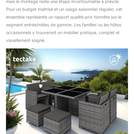
mais le montage reste une étape incontournable à prévoir.
ensemble salon jardin
est conçu pour un
Pour un budget maîtrisé et un usage saisonnier régulier, cet
montage facile, parfait
ensemble représente un rapport qualité-prix honnête sur le
pour les non-
segment entrée/milieu de gamme. Les familles ou les hôtes
bricoleurs. Il est
occasionnels y trouveront un mobilier pratique, complet et
également idéal pour
diverses utilisations,
visuellement soigné.
que ce soit comme
meuble jardin exterieur,
fauteuil exterieur
terrasse, ou même
dans un jardin d'hiver.
Sa flexibilité le rend
adapté pour tout
espace, offrant une
solution élégante pour
votre mobilier de jardin
ou votre terrasse
balcon.