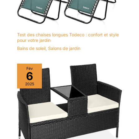
salon transforme
chaque rencontre en
un moment
mémorable. Son
élégance naturelle
Test des chaises longues Todeco : confort et style
embellira aussi bien
pour votre jardin
votre jardin que votre
Bains de soleil
,
Salons de jardin
mobilier balcon
extérieur.
ASSEMBLAGE AISÉ
ET POLYVALENCE
Fév
6
D'USAGE: Notre
ensemble salon jardin
2025
est conçu pour un
montage facile,
parfait pour les non-
bricoleurs. Il est
également idéal pour
diverses utilisations,
que ce soit comme
meuble jardin