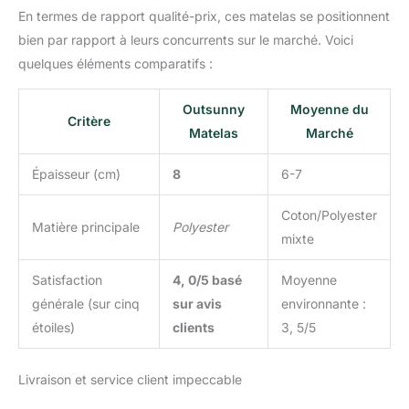
En termes de rapport qualité-prix, ces matelas se positionnent
simple chiffon humide,
vous pourrez le nettoyer
bien par rapport à leurs concurrents sur le marché. Voici
facilement
quelques éléments comparatifs :
SPÉCIFICATIONS : 196L
x 55l x 8H cm ;
Outsunny
Moyenne du
Remarque : La housse
Critère
Matelas
Marché
du matelas n'est pas
déhoussable
Épaisseur (cm)
8
6-7
Coton/Polyester
Matière principale
Polyester
mixte
Satisfaction
4, 0/5 basé
Moyenne
générale (sur cinq
sur avis
environnante :
étoiles)
clients
3, 5/5
Livraison et service client impeccable