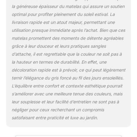
cordons d'attache sur
la généreuse épaisseur du matelas qui assure un soutien
les côtés et sangles en
optimal pour profiter pleinement du soleil estival. La
haut et en bas pour
livraison rapide est un atout majeur, permettant une
permettre de bien
utilisation presque immédiate après l’achat. Bien que ces
maintenir en place vos
matelas FACILE À
matelas promettent des moments de détente agréables
NETTOYER : A l'aide d'un
grâce à leur douceur et leurs pratiques sangles
simple chiffon humide,
d’attache, il est regrettable que la couleur ne soit pas à
vous pourrez le nettoyer
la hauteur en termes de durabilité. En effet, une
facilement
SPÉCIFICATIONS : 196L
décoloration rapide est à prévoir, ce qui peut légèrement
x 55l x 8H cm ;
ternir l’élégance du gris foncé au fil des jours ensoleillés.
Remarque : La housse
L’équilibre entre confort et contexte esthétique pourrait
du matelas n'est pas
s’améliorer avec une meilleure tenue des couleurs, mais
déhoussable
leur souplesse et leur facilité d’entretien ne sont pas à
négliger pour ceux recherchant un compromis
satisfaisant entre praticité et luxe au jardin.