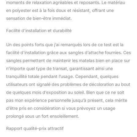
plage, etc. CONFORT
moments de relaxation agréables et reposants. Le matériau
OPTIMAL : Set de 2
en polyester est à la fois doux et résistant, offrant une
coussins d'assise pour
sensation de bien-être immédiat.
bains de soleil avec
housse en polyester
Facilité d’installation et durabilité
respirant 180 g/㎡ et
rembourrage haute
Un des points forts que j’ai remarqués lors de ce test est la
densité 8 cm d'épaisseur
facilité d’installation grâce aux sangles d’attache fournies. Ces
pour un grand confort
d'assise. Il sera votre
sangles permettent de maintenir les matelas bien en place sur
meilleur allié pour les
n’importe quel type de transat, garantissant ainsi une
beaux jours EXCELLENT
tranquillité totale pendant l’usage. Cependant, quelques
MAINTIEN EN PLACE :
utilisateurs ont signalé des problèmes de décoloration au bout
Coussins pour chaise
longue équipés de
de quelques mois d’exposition au soleil. Bien que ce ne soit
cordons d'attache sur
pas mon expérience personnelle jusqu’à présent, cela mérite
les côtés et sangles en
d’être pris en considération si vous prévoyez un usage
haut et en bas pour
prolongé sous un fort ensoleillement.
permettre de bien
maintenir en place vos
Rapport qualité-prix attractif
matelas FACILE À
NETTOYER : A l'aide d'un