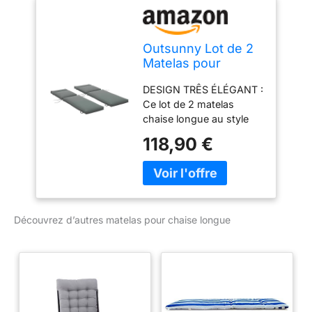
Outsunny Lot de 2
Matelas pour
Chaise Longue 196L
DESIGN TRÊS ÉLÉGANT :
x 55l cm Gris Foncé
Ce lot de 2 matelas
chaise longue au style
moderne très épuré
118,90 €
coloris gris anthracite uni
apportera une touche de
décoration
supplémentaire pour
profiter au mieux de
Découvrez d’autres matelas pour chaise longue
votre extérieur ! Les
matelas sont adaptés à
la plupart des chaises
longues. Idéal pour une
utilisation en intérieur et
en extérieur, comme le
jardin, la terrasse, la