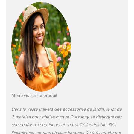
votre extérieur ! Les
matelas sont adaptés à
la plupart des chaises
longues. Idéal pour une
utilisation en intérieur et
en extérieur, comme le
jardin, la terrasse, la
plage, etc. CONFORT
OPTIMAL : Set de 2
coussins d'assise pour
bains de soleil avec
housse en polyester
respirant 180 g/㎡ et
rembourrage haute
densité 8 cm d'épaisseur
pour un grand confort
Mon avis sur ce produit
d'assise. Il sera votre
meilleur allié pour les
Dans le vaste univers des accessoires de jardin, le lot de
beaux jours EXCELLENT
2 matelas pour chaise longue Outsunny se distingue par
MAINTIEN EN PLACE :
son confort exceptionnel et sa qualité indéniable. Dès
Coussins pour chaise
l’installation sur mes chaises longues, j’ai été séduite par
longue équipés de