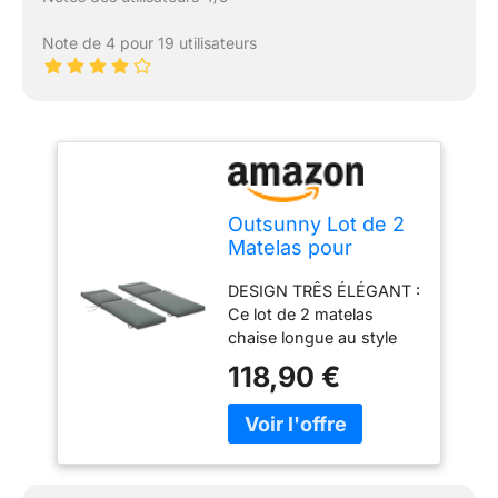
Note de 4 pour 19 utilisateurs
Outsunny Lot de 2
Matelas pour
Chaise Longue 196L
DESIGN TRÊS ÉLÉGANT :
x 55l cm Gris Foncé
Ce lot de 2 matelas
chaise longue au style
moderne très épuré
118,90 €
coloris gris anthracite uni
apportera une touche de
décoration
supplémentaire pour
profiter au mieux de