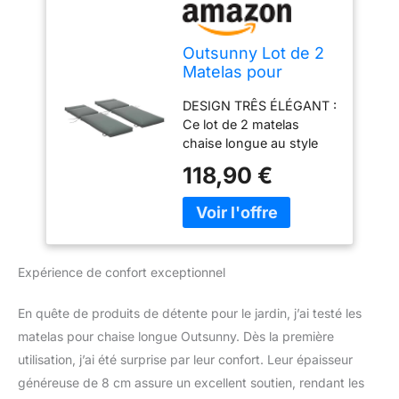
Outsunny Lot de 2
Matelas pour
Chaise Longue 196L
DESIGN TRÊS ÉLÉGANT :
x 55l cm Gris Foncé
Ce lot de 2 matelas
chaise longue au style
moderne très épuré
118,90 €
coloris gris anthracite uni
apportera une touche de
décoration
supplémentaire pour
profiter au mieux de
Expérience de confort exceptionnel
votre extérieur ! Les
matelas sont adaptés à
la plupart des chaises
En quête de produits de détente pour le jardin, j’ai testé les
longues. Idéal pour une
matelas pour chaise longue Outsunny. Dès la première
utilisation en intérieur et
utilisation, j’ai été surprise par leur confort. Leur épaisseur
en extérieur, comme le
généreuse de 8 cm assure un excellent soutien, rendant les
jardin, la terrasse, la