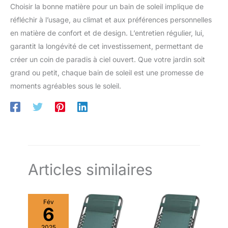
ce lot est livré avec deux sacs de rangement individuels noirs
Choisir la bonne matière pour un bain de soleil implique de
à fermeture éclair. Lorsque les beaux jours arrivent, pliez
simplement chaque housse protection transat et rangez-la
réfléchir à l’usage, au climat et aux préférences personnelles
dans son propre sac pour conserver un espace de vie
extérieur toujours net, organisé et accueillant.
en matière de confort et de design. L’entretien régulier, lui,
garantit la longévité de cet investissement, permettant de
créer un coin de paradis à ciel ouvert. Que votre jardin soit
grand ou petit, chaque bain de soleil est une promesse de
moments agréables sous le soleil.
Articles similaires
Fév
6
2025