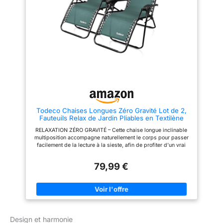
rapide conformément au manuel
rapide conformément au manuel
d'instructions, la chaise longue
d'instructions, la chaise longue
est prête à l'emploi. Rangement
est prête à l'emploi. Rangement
facile grâce à un design pliable
facile grâce à un design pliable
léger. 【DÉTAILS DU COLIS】
léger. 【DÉTAILS DU COLIS】
Contenu et dimensions de la
Contenu et dimensions de la
livraison : 2 chaise
livraison : 2 chaise
longue.Charge maximale : 150
longue.Charge maximale : 150
kg, Dimensions : L x l x H : 187
kg, Dimensions : L x l x H : 187
x 60 x 29 cm
x 60 x 29 cm
Todeco Chaises Longues Zéro Gravité Lot de 2,
Fauteuils Relax de Jardin Pliables en Textilène
Respirant avec Repose-Tête, Dossier Inclinable
RELAXATION ZÉRO GRAVITÉ – Cette chaise longue inclinable
Multiposition, Bain de Soleil Terrasse Balcon
multiposition accompagne naturellement le corps pour passer
Piscine, Vert
facilement de la lecture à la sieste, afin de profiter d’un vrai
moment de détente sur la terrasse, au jardin ou au bord de la
piscine. CONFORT RESPIRANT EN ÉTÉ – La toile en textilène
79,99 €
respirant favorise la circulation de l’air tandis que le repose-
tête amovible soutient la nuque, pour rester installé plus
longtemps avec une sensation de confort même par temps
chaud. STABILITÉ QUI RASSURE – La structure en acier, les
patins antidérapants et la charge maximale de 100 kg offrent
une assise fiable et sécurisante, pour se détendre en toute
confiance à la maison, au balcon, en camping ou dans le
Design et harmonie
jardin. PLIAGE FACILE, RANGEMENT RAPIDE – Chaque fauteuil