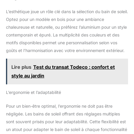
relax pliable se replie en un instant pour un transport pratique
et un rangement peu encombrant, afin de garder votre espace
L’esthétique joue un rôle clé dans la sélection du bain de soleil.
extérieur net et toujours prêt pour le prochain moment de repos.
LOT DE 2 POUR PARTAGER – Avec 2 transats de jardin assortis,
Optez pour un modèle en bois pour une ambiance
créez un coin détente harmonieux pour vos bains de soleil, vos
pauses café à deux et vos soirées d’été en famille, avec un
chaleureuse et naturelle, ou préférez l’aluminium pour un style
rendu à la fois pratique et élégant.
contemporain et épuré. La multiplicité des couleurs et des
motifs disponibles permet une personnalisation selon vos
goûts et l’harmonisation avec votre environnement extérieur.
Lire plus
Test du transat Todeco : confort et
style au jardin
L’ergonomie et l’adaptabilité
Pour un bien-être optimal, l’ergonomie ne doit pas être
négligée. Les bains de soleil offrant des réglages multiples
sont souvent prisés pour leur adaptabilité. Cette flexibilité est
un atout pour adapter le bain de soleil à chaque fonctionnalité