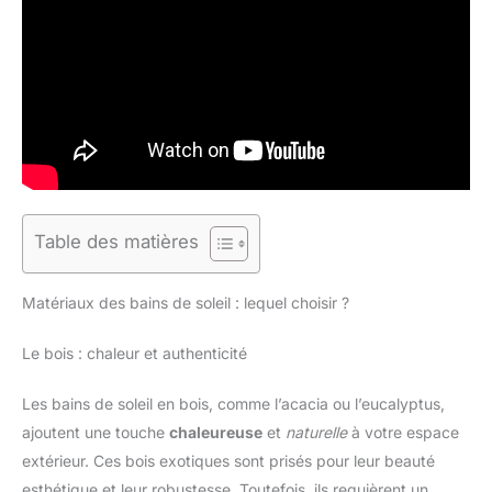
Table des matières
Matériaux des bains de soleil : lequel choisir ?
Le bois : chaleur et authenticité
Les bains de soleil en bois, comme l’acacia ou l’eucalyptus,
ajoutent une touche
chaleureuse
et
naturelle
à votre espace
extérieur. Ces bois exotiques sont prisés pour leur beauté
esthétique et leur robustesse. Toutefois, ils requièrent un