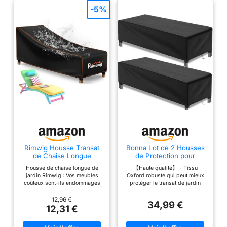
-5%
Rimwig Housse Transat
Bonna Lot de 2 Housses
de Chaise Longue
de Protection pour
d'extérieur
Chaise Longue de Jardin
Housse de chaise longue de
【Haute qualité】 - Tissu
Imperméable,Housse
- Imperméables, Coupe-
jardin Rimwig : Vos meubles
Oxford robuste qui peut mieux
Transat Jardin Exterieur
Vent, indéchirables,
coûteux sont-ils endommagés
protéger le transat de jardin
en Rotin pour
Charge Lourde 500D -
par la pluie, le soleil et la
contre les environnements
Patio,Coupe-Vent,Anti-
en Tissu Oxford - 200 x
poussière ? Les housses de
difficiles, protection solaire,
12,96 €
UV,200x75x40/70cm,No
68 x 30 cm - Noir
34,99 €
protection des chaises longues
coupe-vent, résistance aux
12,31 €
ir
Rimwig sont recouvertes de
fissures, quel que soit le temps,
nano polyuréthane et disposent
il peut parfaitement protéger les