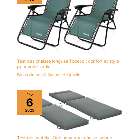
Test des chaises longues Todeco : confort et style
pour votre jardin
Bains de soleil
,
Salons de jardin
Fév
6
2025
Test des matelas Outsunny pour chaise longue :