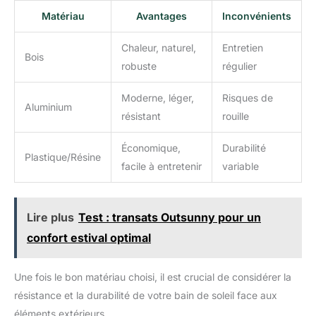
cette chaise longue est le complément parfait à tout intérieur.
Matériau
Avantages
Inconvénients
Que ce soit sur la terrasse, dans le jardin, au bord de la
piscine ou au camping, elle est polyvalente. Facile à assembler
et à mesurer, la chaise longue est livrée avec tous les
Chaleur, naturel,
Entretien
accessoires nécessaires et des instructions détaillées
Bois
(français non garanti), ce qui permet un assemblage facile. En
robuste
régulier
outre, elle est imperméable et facile à nettoyer. Avec des
dimensions de 190 x 57,5 x 29 cm (L x l x H), elle offre
suffisamment d'espace pour se détendre.
Moderne, léger,
Risques de
Aluminium
résistant
rouille
Économique,
Durabilité
Plastique/Résine
facile à entretenir
variable
Lire plus
Test : transats Outsunny pour un
confort estival optimal
Une fois le bon matériau choisi, il est crucial de considérer la
résistance et la durabilité de votre bain de soleil face aux
éléments extérieurs.