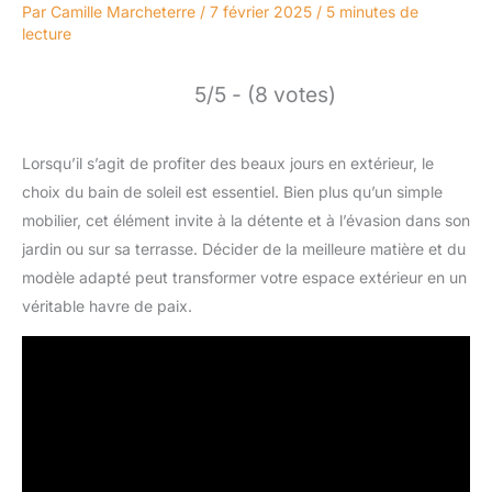
Par
Camille Marcheterre
/
7 février 2025
/
5 minutes de
lecture
5/5 - (8 votes)
Lorsqu’il s’agit de profiter des beaux jours en extérieur, le
choix du bain de soleil est essentiel. Bien plus qu’un simple
mobilier, cet élément invite à la détente et à l’évasion dans son
jardin ou sur sa terrasse. Décider de la meilleure matière et du
modèle adapté peut transformer votre espace extérieur en un
véritable havre de paix.