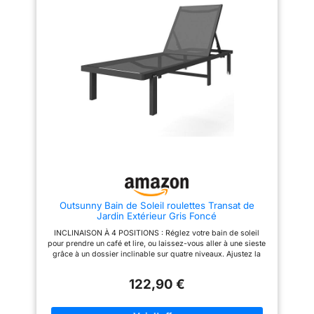
petits espaces Montage facile :
Installez cette chaise longue de
piscine extérieure en aluminium
en seulement 3 étapes et
profitez de votre nouvelle
chaise d'extérieur sans tracas.
Un montage rapide et facile
vous permettra de vous
détendre davantage Dossier
réglable : Notre bain de soleil
extérieur dispose de 5 positions
d'inclinaison, de la position
verticale à la position
complètement plate, parfaite
pour s'asseoir, se reposer ou
faire une sieste au soleil ou la
nuit Tissu respirant et
confortable : Fabriquée dans un
tissu respirant de qualité
Outsunny Bain de Soleil roulettes Transat de
supérieure, cette chaise longue
Jardin Extérieur Gris Foncé
de piscine vous garde au frais
et à l'aise, même par temps
INCLINAISON À 4 POSITIONS : Réglez votre bain de soleil
chaud. Idéale pour des heures
pour prendre un café et lire, ou laissez-vous aller à une sieste
de détente lors des chaudes
grâce à un dossier inclinable sur quatre niveaux. Ajustez la
journées d'été Utilisation
hauteur par rapport au sol entre 81, 73, 63 et 30 cm pour que
polyvalente : Idéale pour se
votre corps trouve à tout moment un angle de détente digne
détendre au bord de la piscine,
122,90 €
des vacances VIE EN EXTÉRIEUR SANS EFFORT : Suivez le
bronzer, lire ou recevoir, cette
soleil sans effort physique important. Le cadre en aluminium
chaise longue convient à toutes
thermolaqué est résistant à la rouille, aux intempéries et léger,
vos activités de plein air. Que