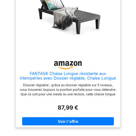
six pieds, charge max. 120 kg,
garantit relaxation totale.
DESIGN BIEN PENSÉ : Surface à
lattes pour meilleure circulation
de l'air. Poignée intégrée pour
déplacer facilement les chaises
longues dans le jardin, terrasse,
arrière-cour, piscine ou plage.
CONFIGURATION RAPIDE ET
FACILE : Assemblez les pièces
principales, vissez le plateau
latéral, enclenchez les pieds.
Aucun outil requis. Chaise
longue 192 x 57 x 28,5 cm prête
rapidement.
FANTASK Chaise Longue résistante aux
intempéries avec Dossier réglable, Chaise Longue
de Balcon, en Plastique, Noire
Dossier réglable : grâce au dossier réglable sur 5 niveaux,
vous trouverez toujours la position parfaite pour vous détendre.
Que ce soit pour une sieste ou une lecture, cette chaise longue
offre un confort optimal. Matériau de haute qualité et grande
capacité de charge : fabriquée en polypropylène durable, cette
87,99 €
chaise longue peut résister au soleil et à la pluie toute l'année.
La construction robuste garantit une grande capacité de charge
allant jusqu'à 180 kg, soutenue par les 6 pieds stables pour
une stabilité solide. Confort d'assise élevé : avec son design
respirant, cette chaise longue est particulièrement confortable
pendant les chaudes journées d'été et offre une détente idéale.
Polyvalent : grâce à son style simple et à sa couleur classique,