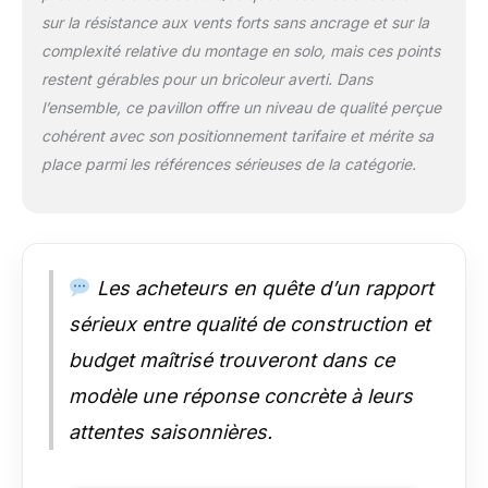
translucide) recouvre
sur la résistance aux vents forts sans ancrage et sur la
la toile. Elle protège la
complexité relative du montage en solo, mais ces points
voile de la pluie et de
restent gérables pour un bricoleur averti. Dans
la saleté tout en
étant. CONTENU DE
l’ensemble, ce pavillon offre un niveau de qualité perçue
LA LIVRAISON :
cohérent avec son positionnement tarifaire et mérite sa
construction en acier,
place parmi les références sérieuses de la catégorie.
1 panneau en
polycarbonate solide,
1 voile d'ombrage, 8
ancrages pour béton,
notice de montage
Les acheteurs en quête d’un rapport
(montage avec 2
personnes env. 1,5 h)
sérieux entre qualité de construction et
budget maîtrisé trouveront dans ce
modèle une réponse concrète à leurs
attentes saisonnières.