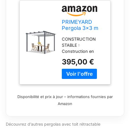
PRIMEYARD
Pergola 3x3 m
pavillon avec Toit
CONSTRUCTION
rétractable Gris -
STABLE :
Construction en
Construction en
Acier
acier, les poteaux et
395,00 €
les poutres sont
résistants aux UV,
corrosion et aux
intempéries, durables
grâce aux extrémités
soudées des
Disponibilité et prix à jour – informations fournies par
composants
Amazon
GRANDS POTEAUX &
MONTAGE RAPIDE :
profilé carré en acier
Découvrez d’autres pergolas avec toit rétractable
(env. 80x80 mm),