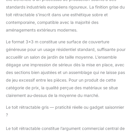
d'env. 180 g/m² avec
standards industriels européens rigoureux. La finition grise du
revêtement PU,
protection UV : 50+)
toit rétractable s’inscrit dans une esthétique sobre et
peut être retiré à l'aide
contemporaine, compatible avec la majorité des
d'un système de rails
aménagements extérieurs modernes.
et verrouillé
magnétiquement.
Le format 3×3 m constitue une surface de couverture
PROTECTION : Une
généreuse pour un usage résidentiel standard, suffisante pour
fois la toile repliée, une
accueillir un salon de jardin de taille moyenne. L’ensemble
plaque de
polycarbonate
dégage une impression de sérieux dès la mise en place, avec
(résistante aux chocs,
des sections bien ajustées et un assemblage qui ne laisse pas
durable, translucide)
de jeu excessif entre les pièces. Pour un produit de cette
recouvre la toile. Elle
catégorie de prix, la qualité perçue des matériaux se situe
protège la voile de la
pluie et de la saleté tout
clairement au-dessus de la moyenne du marché.
en étant. CONTENU DE
Le toit rétractable gris — praticité réelle ou gadget saisonnier
LA LIVRAISON :
construction en acier, 1
?
panneau en
polycarbonate solide, 1
Le toit rétractable constitue l’argument commercial central de
voile d'ombrage, 8