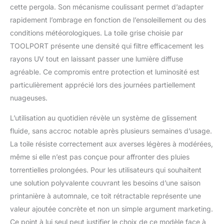
cette pergola. Son mécanisme coulissant permet d’adapter
ancrages pour béton,
rapidement l’ombrage en fonction de l’ensoleillement ou des
notice de montage
(montage avec 2
conditions météorologiques. La toile grise choisie par
personnes env. 1,5 h)
TOOLPORT présente une densité qui filtre efficacement les
rayons UV tout en laissant passer une lumière diffuse
agréable. Ce compromis entre protection et luminosité est
particulièrement apprécié lors des journées partiellement
nuageuses.
L’utilisation au quotidien révèle un système de glissement
fluide, sans accroc notable après plusieurs semaines d’usage.
La toile résiste correctement aux averses légères à modérées,
même si elle n’est pas conçue pour affronter des pluies
torrentielles prolongées. Pour les utilisateurs qui souhaitent
une solution polyvalente couvrant les besoins d’une saison
printanière à automnale, ce toit rétractable représente une
valeur ajoutée concrète et non un simple argument marketing.
Ce point à lui seul peut justifier le choix de ce modèle face à