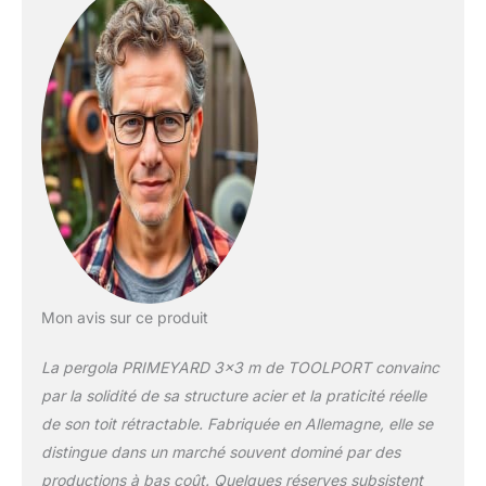
mm, rangement facile
grâce aux poutres de
toit en 2 parties,
montage rapide par
système de vis TOIT
COULISSANT : La
toile d'ombrage (tissu
polyester résistant
d'env. 180 g/m² avec
revêtement PU,
protection UV : 50+)
peut être retiré à
l'aide d'un système
de rails et verrouillé
Mon avis sur ce produit
magnétiquement.
PROTECTION : Une
La pergola PRIMEYARD 3×3 m de TOOLPORT convainc
fois la toile repliée,
par la solidité de sa structure acier et la praticité réelle
une plaque de
de son toit rétractable. Fabriquée en Allemagne, elle se
polycarbonate
(résistante aux
distingue dans un marché souvent dominé par des
chocs, durable,
productions à bas coût. Quelques réserves subsistent