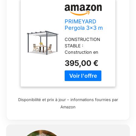
PRIMEYARD
Pergola 3x3 m
pavillon avec Toit
CONSTRUCTION
rétractable Gris -
STABLE :
Construction en
Construction en
Acier
acier, les poteaux et
395,00 €
les poutres sont
résistants aux UV,
corrosion et aux
intempéries, durables
grâce aux extrémités
soudées des
Disponibilité et prix à jour – informations fournies par
composants
Amazon
GRANDS POTEAUX &
MONTAGE RAPIDE :
profilé carré en acier
(env. 80x80 mm),
poutres env. 50x30