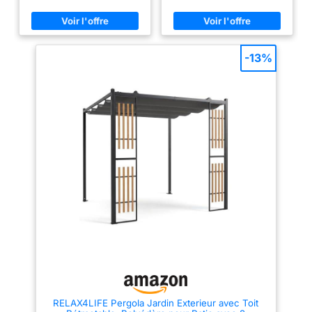
parfaite pour les réceptions, les
l'ombre du soleil et de la
translucide) recouvre
événements ou la détente. Elle
protection contre la pluie
embellit votre jardin ou terrasse,
Fabriquée en acier enduit de
la toile. Elle protège la
sert de prolongement à un
poudre, cette pergola est
voile de la pluie et de
porche et crée facilement un
extrêmement durable Le toit est
espace de vie extérieur
fabriqué en tissu polyester avec
la saleté tout en
-13%
spacieux et accueillant. Cette
un revêtement PA, et est
étant. CONTENU DE
pergola est la solution idéale
résistant à l'eau et aux
LA LIVRAISON :
pour structurer et valoriser votre
intempéries Elle peut être retirée
espace en un rien de temps. La
pour la laver ou la ranger quand
construction en acier,
pergola aluminium 4x3 offre
elle n'est pas utilisée La
1 panneau en
une robustesse exceptionnelle
livraison comprend également
grâce à sa structure en alliage
des chevilles de terre
polycarbonate solide,
métallique, garantissant une
1 voile d'ombrage, 8
longue durée de vie. Sa toile de
ancrages pour béton,
toit coulissante s'ajuste d'un
simple geste pour s'adapter à
notice de montage
tous les temps : elle évite
(montage avec 2
l'accumulation d'eau de pluie ou
se rétracte pour un bain de
personnes env. 1,5 h)
soleil. Des toiles latérales
optionnelles apportent intimité.
Le tout assure une filtration
efficace des rayons UV nocifs
pour votre confort et votre
sécurité. Cette pergola est
conçue pour un assemblage
aisé. Elle est livrée avec 16
sardines et 16 chevilles à
RELAX4LIFE Pergola Jardin Exterieur avec Toit
expansion pour un ancrage