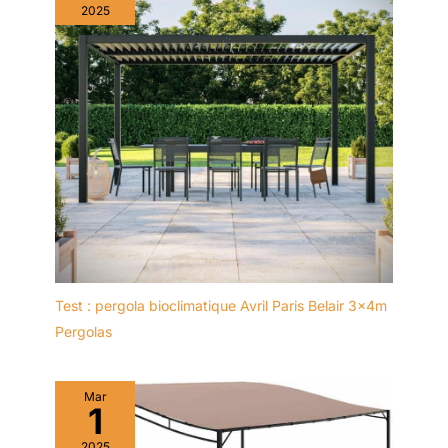
2025
Test : pergola bioclimatique Avril Paris Belair 3x4m
Pergolas
Mar
1
2025