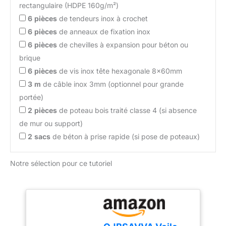
rectangulaire (HDPE 160g/m²)
6
pièces
de tendeurs inox à crochet
6
pièces
de anneaux de fixation inox
6
pièces
de chevilles à expansion pour béton ou
brique
6
pièces
de vis inox tête hexagonale 8x60mm
3
m
de câble inox 3mm (optionnel pour grande
portée)
2
pièces
de poteau bois traité classe 4 (si absence
de mur ou support)
2
sacs
de béton à prise rapide (si pose de poteaux)
Notre sélection pour ce tutoriel