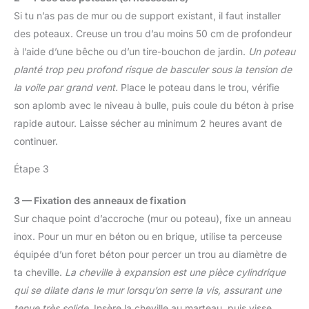
plus qu’un outil, une
protection du sol] La
d'aluminium, parties en
tranquillité d’esprit.
Si tu n’as pas de mur ou de support existant, il faut installer
surface rugueuse de la
plastique orange - Non
marche et les capuchons
des poteaux. Creuse un trou d’au moins 50 cm de profondeur
seulement inoxydable,
en caoutchouc des pieds
à l’aide d’une bêche ou d’un tire-bouchon de jardin.
Un poteau
mais aussi élégante !
assurent une bonne
planté trop peu profond risque de basculer sous la tension de
stabilité. Les capuchons
la voile par grand vent.
Place le poteau dans le trou, vérifie
protègent également le
sol des rayures [Ce que
son aplomb avec le niveau à bulle, puis coule du béton à prise
vous obtenez] Cet
rapide autour. Laisse sécher au minimum 2 heures avant de
escabeau pliant à 3
continuer.
niveaux en acier robuste.
Équipez-vous de cette
Étape 3
échelle solide pour
monter en toute
3 — Fixation des anneaux de fixation
sécuritéx
Sur chaque point d’accroche (mur ou poteau), fixe un anneau
inox. Pour un mur en béton ou en brique, utilise ta perceuse
équipée d’un foret béton pour percer un trou au diamètre de
ta cheville.
La cheville à expansion est une pièce cylindrique
qui se dilate dans le mur lorsqu’on serre la vis, assurant une
tenue très solide.
Insère la cheville au marteau, puis visse