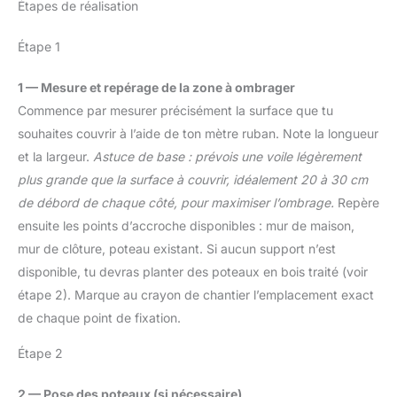
Étapes de réalisation
permet de vous
(5,5 kg) [Polyvalent] Ce
Heureusement, cette
concentrer sur la
marchepied est utile à
échelle pliante est
précision plutôt que sur
l'extérieur pour les
Étape 1
équipée d'un plateau à
la pression. 【Kit
caravanes par exemple
outils [Se déplier et se
Complet & Garantie】
et aussi à l'intérieur dans
1 — Mesure et repérage de la zone à ombrager
replier rapidement]
Cette perceuse à
la cuisine, devant une
Dépliez cette échelle
Commence par mesurer précisément la surface que tu
percussion arrive prête à
bibliothèque ou comme
domestique en quelques
souhaites couvrir à l’aide de ton mètre ruban. Note la longueur
l’emploi avec un
repose-pieds [Stabilité
secondes lorsque vous
équipement
et la largeur.
Astuce de base : prévois une voile légèrement
avant tout] Cet escabeau
voulez changer une
professionnel : 1 guide-
à 2 marches en acier
plus grande que la surface à couvrir, idéalement 20 à 30 cm
ampoule ou enlever vos
profondeur, 1 poignée
robuste avec verrou de
de débord de chaque côté, pour maximiser l’ombrage.
Repère
rideaux. Puis repliez-la à
auxiliaire, 3 forets à bois
sécurité et 4 pieds
nouveau aussi
ensuite les points d’accroche disponibles : mur de maison,
(13/16/19mm), 3 forets
inclinés est stable.
rapidement et placez-le
mur de clôture, poteau existant. Si aucun support n’est
béton (6/8/10mm) et 3
Lorsqu'il est
dans un coin pour
forets métaux
complètement déplié, le
disponible, tu devras planter des poteaux en bois traité (voir
gagner de la place [Ce
(6/8/10mm). Manuel en
verrou de sécurité
étape 2). Marque au crayon de chantier l’emplacement exact
que vous obtenez] Une
français inclus. En cas de
s’enclench
échelle en aluminium à 6
de chaque point de fixation.
problème, notre service
automatiquement pour
marches, fabriquée en
client réactif vous assure
qi’il ne se plie pasa de
alliage d'aluminium et
Étape 2
une solution rapide. Avec
manière inopinée [Pieds
polyvalente. Marches
DEKOPRO, vous achetez
antidérapant et
noires en alliage
2 — Pose des poteaux (si nécessaire)