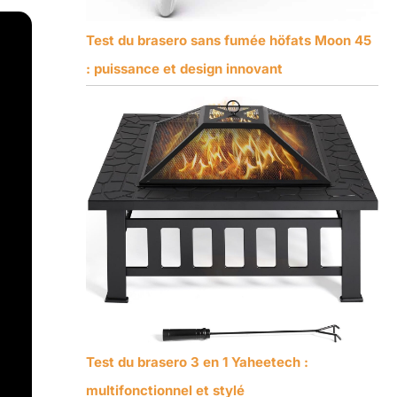
Test du brasero sans fumée höfats Moon 45
: puissance et design innovant
Test du brasero 3 en 1 Yaheetech :
multifonctionnel et stylé