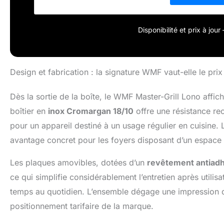
ans HAUTE PERF
résultats parfa
en Cromargan, I
Disponibilité et prix à jou
WMF FACILE A N
compatibles lave
Design et fabrication : la signature WMF vaut-elle le prix
Dès la sortie de la boîte, le WMF Master-Grill Lono affic
boîtier en
inox Cromargan 18/10
offre une résistance rec
pour un appareil destiné à un usage régulier en cuisine. 
avantage concret pour les foyers disposant d’un espace de
Les plaques amovibles, dotées d’un
revêtement antiadh
ce qui simplifie considérablement l’entretien après utilis
temps au quotidien. L’ensemble dégage une impression de
positionnement tarifaire de la marque.