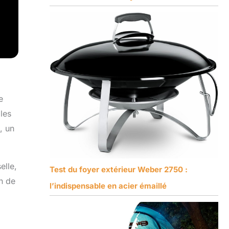
e
les
, un
elle,
Test du foyer extérieur Weber 2750 :
in de
l’indispensable en acier émaillé