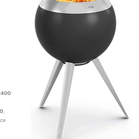
2400
10
,
nce