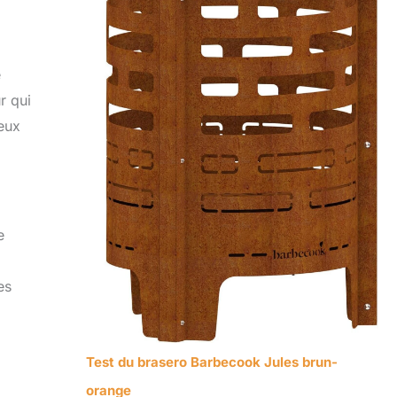
e
r qui
ieux
e
es
Test du brasero Barbecook Jules brun-
orange