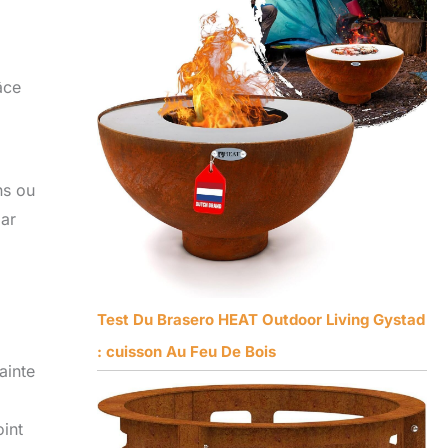
âce
ns ou
par
Test Du Brasero HEAT Outdoor Living Gystad
: cuisson Au Feu De Bois
ainte
oint