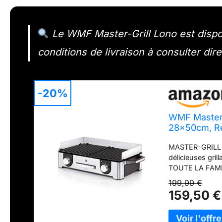
Le WMF Master-Grill Lono est disponi
conditions de livraison à consulter dir
-20%
WMF Master-
28x50cm, Re
compatibles 
MASTER-GRILL W
0415280011
délicieuses gril
TOUTE LA FAMILL
ses 2 plaques d
199,99 €
thermostats i
159,50 €
QUALITE : deux 
appuyant sur un
éléments chauf