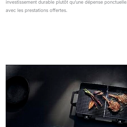
investissement durable plutôt qu’une dépense ponctuelle.
avec les prestations offertes.