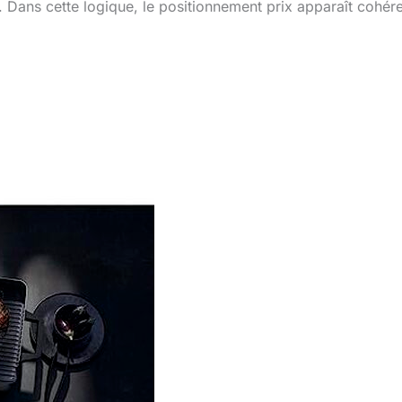
 Dans cette logique, le positionnement prix apparaît cohér