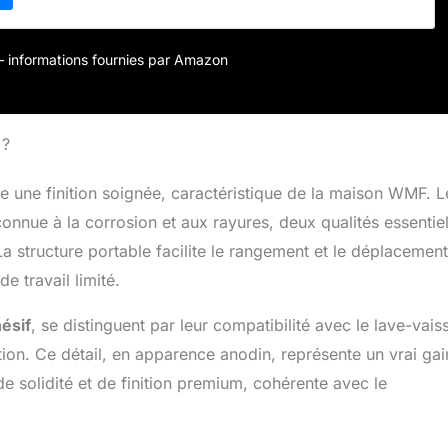
ORMANCE : sa puissance de 2400 watts garantit des
its pour toutes vos grillades ROBUSTE ET ELEGANT : conçu
nox 18/10 de haute qualité, marque déposée et exclusive de
r – informations fournies par Amazon
ETTOYER : plaques de cuisson et bac à graisse amovible
-vaisselle pour un nettoyage facilité
 ?
he une finition soignée, caractéristique de la maison WMF. L
onnue à la corrosion et aux rayures, deux qualités essentiel
La structure portable facilite le rangement et le déplacement
 travail limité.
ésif
, se distinguent par leur compatibilité avec le lave-vaiss
ation. Ce détail, en apparence anodin, représente un vrai ga
 solidité et de finition premium, cohérente avec le