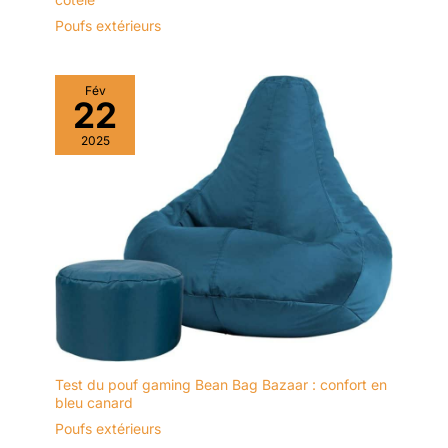
Poufs extérieurs
Fév
22
2025
Test du pouf gaming Bean Bag Bazaar : confort en
bleu canard
Poufs extérieurs