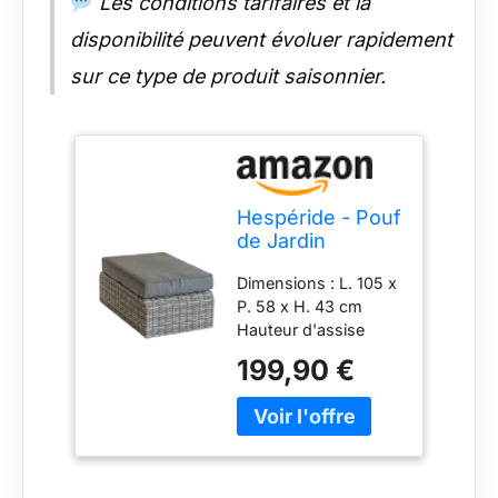
Les conditions tarifaires et la
disponibilité peuvent évoluer rapidement
sur ce type de produit saisonnier.
Hespéride - Pouf
de Jardin
Mooréa Terre
Dimensions : L. 105 x
d'ombre
P. 58 x H. 43 cm
Hauteur d'assise
sans coussin (cm) :
199,90 €
30 Hauteur d'assise
avec coussin (cm) :
43 Coussin (cm) : 59
x 91 x 12 Grammage
(g/m2) : 230 g/m²