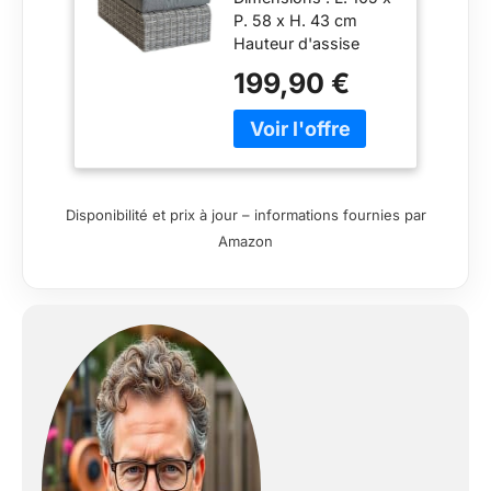
d'ombre
P. 58 x H. 43 cm
Hauteur d'assise
sans coussin (cm) :
199,90 €
30 Hauteur d'assise
avec coussin (cm) :
43 Coussin (cm) : 59
x 91 x 12 Grammage
(g/m2) : 230 g/m²
Disponibilité et prix à jour – informations fournies par
Amazon