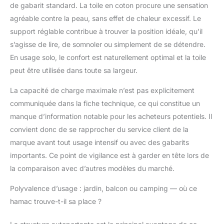
de gabarit standard. La toile en coton procure une sensation
n'est pas seulement
agréable contre la peau, sans effet de chaleur excessif. Le
facile à nettoyer, il
assure également une
support réglable contribue à trouver la position idéale, qu’il
ventilation suffisante
s’agisse de lire, de somnoler ou simplement de se détendre.
de votre peau. Le
En usage solo, le confort est naturellement optimal et la toile
hamac promet à la fois
peut être utilisée dans toute sa largeur.
confort et robustesse.
PORTABILITÉ &
La capacité de charge maximale n’est pas explicitement
FACILITÉ
communiquée dans la fiche technique, ce qui constitue un
D'INSTALLATION - Le
démontage facile en 5
manque d’information notable pour les acheteurs potentiels. Il
parties et le rangement
convient donc de se rapprocher du service client de la
dans le sac fourni
marque avant tout usage intensif ou avec des gabarits
permettent de
importants. Ce point de vigilance est à garder en tête lors de
l'emporter facilement
dans différents
la comparaison avec d’autres modèles du marché.
endroits - de la
terrasse à la plage ou
Polyvalence d’usage : jardin, balcon ou camping — où ce
au camping. La
hamac trouve-t-il sa place ?
conception conviviale
sans vis permet un