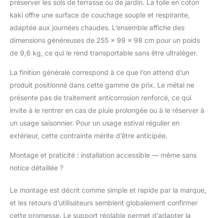
préserver les sols de terrasse ou de jardin. La toile en coton
facilement la hauteur
kaki offre une surface de couchage souple et respirante,
du hamac pour un
confort optimal grâce
adaptée aux journées chaudes. L’ensemble affiche des
aux crochets et aux
dimensions généreuses de 255 x 99 x 98 cm pour un poids
petits trous sur le
de 9,6 kg, ce qui le rend transportable sans être ultraléger.
support. Sur chaque
support vertical, six
La finition générale correspond à ce que l’on attend d’un
trous sont répartis de
produit positionné dans cette gamme de prix. Le métal ne
manière égale pour
présente pas de traitement anticorrosion renforcé, ce qui
vous permettre
d'ajuster la position
invite à le rentrer en cas de pluie prolongée ou à le réserver à
des crochets et de
un usage saisonnier. Pour un usage estival régulier en
décider à quelle
extérieur, cette contrainte mérite d’être anticipée.
profondeur ou à quelle
hauteur vous
Montage et praticité : installation accessible — même sans
souhaitez vous
notice détaillée ?
allonger. STRUCTURE
ROBUSTE - Le support
pour hamac est un
Le montage est décrit comme simple et rapide par la marque,
support robuste en
et les retours d’utilisateurs semblent globalement confirmer
acier revêtu par poudre
cette promesse. Le support réglable permet d’adapter la