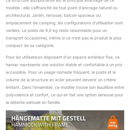
La structure autoportante est le principal avantage de ce
montage rapide en
modèle : elle s’affranchit de tout point d’ancrage naturel ou
quelques minutes -
architectural. Jardin, terrasse, balcon spacieux ou
instructions détaillées
et quincaillerie de
emplacement de camping, les configurations d’utilisation sont
montage incluses.
variées. Le poids de 9,6 kg reste raisonnable pour un
transport occasionnel, même si ce n’est pas le produit le plus
compact de sa catégorie.
Pour les utilisateurs disposant d’un espace extérieur fixe, ce
hamac représente une solution stable et confortable à un prix
accessible. Pour un usage nomade fréquent, le poids et le
volume de la structure en acier peuvent devenir un critère
limitant. Dans l’ensemble, ce modèle trouve son équilibre entre
polyvalence et confort, ce qui en fait une option sérieuse pour
la détente estivale en famille.