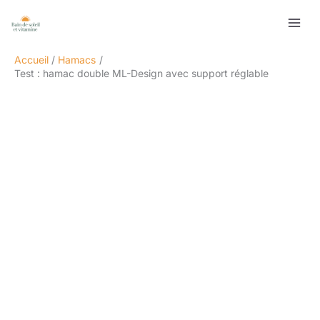
Aller
Rechercher
au
contenu
Accueil
Hamacs
Test : hamac double ML-Design avec support réglable