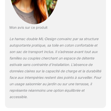
petits trous sur le
support. Sur chaque
support vertical, six
trous sont répartis de
manière égale pour
Mon avis sur ce produit
vous permettre
d'ajuster la position
Le hamac double ML-Design convainc par sa structure
des crochets et de
autoportante pratique, sa toile en coton confortable et
décider à quelle
profondeur ou à quelle
son sac de transport inclus. Il s’adresse avant tout aux
hauteur vous
familles ou couples cherchant un espace de détente
souhaitez vous
estivale sans contrainte d’installation. L’absence de
allonger. STRUCTURE
données claires sur la capacité de charge et la durabilité
ROBUSTE - Le support
pour hamac est un
face aux intempéries restent des points à surveiller. Pour
support robuste en
un usage saisonnier au jardin ou sur une terrasse, il
acier revêtu par poudre
représente néanmoins une option équilibrée et
qui offre une résistance
accessible.
et une stabilité fiables
dans une pièce. Son
revêtement en poudre