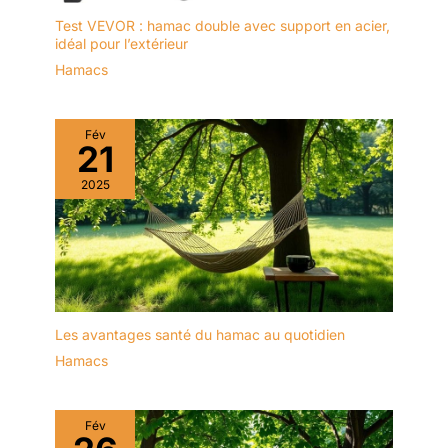
Test VEVOR : hamac double avec support en acier,
idéal pour l’extérieur
Hamacs
Fév
21
2025
Les avantages santé du hamac au quotidien
Hamacs
Fév