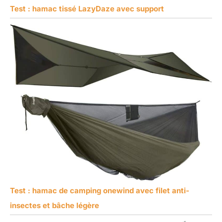
Test : hamac tissé LazyDaze avec support
Test : hamac de camping onewind avec filet anti-
insectes et bâche légère