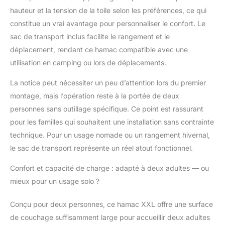
qui offre une résistance
hauteur et la tension de la toile selon les préférences, ce qui
et une stabilité fiables
constitue un vrai avantage pour personnaliser le confort. Le
dans une pièce. Son
revêtement en poudre
sac de transport inclus facilite le rangement et le
le rend également très
déplacement, rendant ce hamac compatible avec une
résistant aux
utilisation en camping ou lors de déplacements.
intempéries. Notre
hamac robuste est
La notice peut nécessiter un peu d’attention lors du premier
doté de deux crochets
montage, mais l’opération reste à la portée de deux
solides et de haute
qualité pour une
personnes sans outillage spécifique. Ce point est rassurant
fixation facile.
pour les familles qui souhaitent une installation sans contrainte
MATÉRIAU RESPIRANT
technique. Pour un usage nomade ou un rangement hivernal,
- Le hamac est
le sac de transport représente un réel atout fonctionnel.
fabriqué à partir d'un
mélange de coton et de
Confort et capacité de charge : adapté à deux adultes — ou
polyester pour une
mieux pour un usage solo ?
surface épaisse et
naturelle, idéale pour
les journées de détente
Conçu pour deux personnes, ce hamac XXL offre une surface
à l'intérieur comme à
de couchage suffisamment large pour accueillir deux adultes
l'extérieur. Le coton