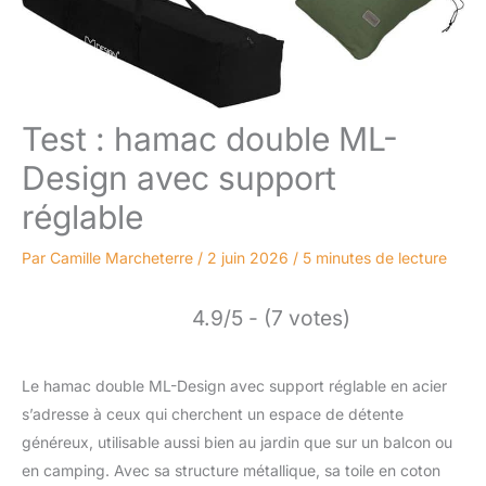
Test : hamac double ML-
Design avec support
réglable
Par
Camille Marcheterre
/
2 juin 2026
/
5 minutes de lecture
4.9/5 - (7 votes)
Le hamac double ML-Design avec support réglable en acier
s’adresse à ceux qui cherchent un espace de détente
généreux, utilisable aussi bien au jardin que sur un balcon ou
en camping. Avec sa structure métallique, sa toile en coton