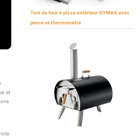
Test du four à pizza extérieur GYMAX avec
pierre et thermomètre
e
ue et
ions
 note