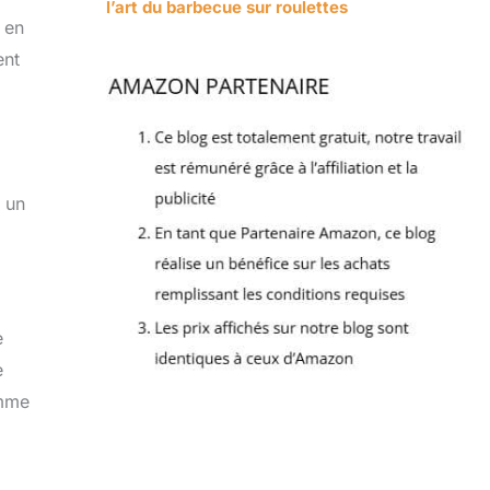
l’art du barbecue sur roulettes
 en
ent
e un
e
e
amme