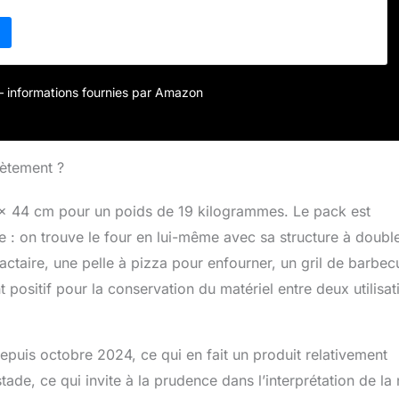
ôme fumé aux aliments. Il y a aussi un bac à cendres
ettoyage facile après la combustion.. # 𝐂𝐨𝐧𝐜𝐞𝐩𝐭𝐢𝐨𝐧 𝐝𝐞 𝟐
Le four à pizza à pellets dispose d'une pierre à pizza rectangulaire
'une grille de cuisson. Cela signifie que vous pouvez cuisiner
fférents de 2 manières différentes en même temps. Ainsi,
r – informations fournies par Amazon
s ou votre famille pouvez déguster des pizzas, des
is et bien d'autres choses encore. # 𝐐𝐮𝐚𝐥𝐢𝐭é 𝐏𝐫𝐞𝐦𝐢𝐮𝐦 #
ier en acier inoxydable et en fer, ce four à pizza d'extérieur
ormation tout en retenant la chaleur. Il garantit donc une
rètement ?
able. # 𝐀𝐜𝐜𝐞𝐬𝐬𝐨𝐢𝐫𝐞𝐬 𝐂𝐨𝐦𝐩𝐥𝐞𝐭𝐬 𝐞𝐭 𝐈𝐧𝐬𝐭𝐫𝐮𝐜𝐭𝐢𝐨𝐧𝐬 𝐅𝐨𝐮𝐫𝐧𝐢𝐞𝐬 #
st livré avec une pierre à pizza, une pelle, une grille, une
 x 44 cm pour un poids de 19 kilogrammes. Le pack est
tion. Des instructions détaillées vous aideront à installer et
: on trouve le four en lui-même avec sa structure à doubl
r à pizza.
actaire, une pelle à pizza pour enfourner, un gril de barbec
 positif pour la conservation du matériel entre deux utilisat
uis octobre 2024, ce qui en fait un produit relativement
tade, ce qui invite à la prudence dans l’interprétation de la