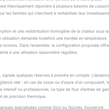
 peut théoriquement répondre à plusieurs besoins de cuisson
r les familles qui cherchent à rentabiliser leur investissem
orption et une redistribution homogène de la chaleur sous la
on utilisation demande toutefois une montée en température
es novices. Dans l’ensemble, la configuration proposée offr
né à une utilisation saisonnière régulière.
, signale quelques réserves à prendre en compte. L’absenc
igilance réel : en cas de casse ou d’usure d’un composant, l
e intensif ou professionnel, ce type de four d’entrée de g
et de précision thermique.
e marques spécialisées comme Ooni ou Gozney, trouveront