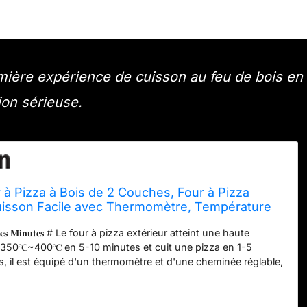
mière expérience de cuisson au feu de bois en
ion sérieuse.
à Pizza à Bois de 2 Couches, Four à Pizza
Cuisson Facile avec Thermomètre, Température
vec Gril de Barbecue, Pierre à Pizza, Pelle à
𝐥𝐪𝐮𝐞𝐬 𝐌𝐢𝐧𝐮𝐭𝐞𝐬 # Le four à pizza extérieur atteint une haute
se de Protection
 350℃~400℃ en 5-10 minutes et cuit une pizza en 1-5
s, il est équipé d'un thermomètre et d'une cheminée réglable,
 de suivre l'avancement de la cuisson grâce à l'orifice de
𝐩𝐩𝐨𝐫𝐭 𝐌𝐮𝐥𝐭𝐢𝐜𝐨𝐦𝐛𝐮𝐬𝐭𝐢𝐛𝐥𝐞 # Le four à pizza à bois est prêt à
granulés de bois, du bois de chauffage et du charbon de bois,