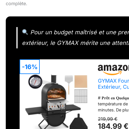
complète.
Pour un budget maîtrisé et une pre
extérieur, le GYMAX mérite une attent
-16%
GYMAX Four 
Extérieur, 
Max. 400℃, a
# 𝐏𝐫ê𝐭 𝐞𝐧 𝐐𝐮𝐞
Pizza, Hous
température de
minutes. De plu
vous permettant
219,99 €
visualisation. # 𝐒𝐮
184,99 €
accueillir des 