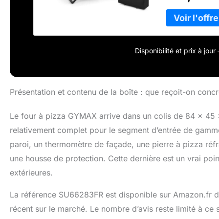
apportant un ar
amovible pour un n
𝐂𝐨𝐮𝐜𝐡𝐞𝐬 # 
de 30,5 cm et d
des aliments di
Disponibilité et prix à jou
vous et vos ami
barbecues, des rôt
Grâce à son boît
résiste à la déf
Présentation et contenu de la boîte : que reçoit-on conc
performance stable et dur
Le four à pizza e
Le four à pizza GYMAX arrive dans un colis de 84 x 45
housse de protec
relativement complet pour le segment d’entrée de gamme 
à utiliser ce fou
paroi, un thermomètre de façade, une pierre à pizza réfr
une housse de protection. Cette dernière est un vrai point
extérieures.
La référence SU66283FR est disponible sur Amazon.fr dep
récent sur le marché. Le nombre d’avis reste limité à ce s