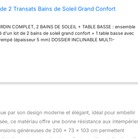
de 2 Transats Bains de Soleil Grand Confort
DIN COMPLET, 2 BAINS DE SOLEIL + TABLE BASSE : ensemble
 d'un lot de 2 bains de soleil grand confort + 1 table basse avec
 trempé (épaisseur 5 mm) DOSSIER INCLINABLE MULTI-
e soleil résine tressée avec dossier inclinable multi-positions
uver la position la plus adaptée à la situation (lecture, sieste, bain
GRAND CONFORT : transat double jardin extérieur en garnissage
sité 800 g/² du matelas avec housse polyester agréable au
X DE QUALITÉ : structure robuste en métal époxy
evêtement en résine tressée imitation rotin gris : matériaux de
aux rayons UV, à l'humidité et ne nécessitant pas d'entretien
TAGE, DÉPLACEMENT FACILE ET RAPIDE : deux grandes roues
iliter son déplacement si nécessaire - notice d'assemblage
ngue par son design moderne et élégant, idéal pour embellir
essée, ce matériau offre une bonne résistance aux intempérie
imensions généreuses de 200 x 73 x 103 cm permettent