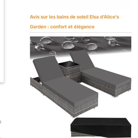
Avis sur les bains de soleil Elsa d’Alice’s
Garden : confort et élégance
s