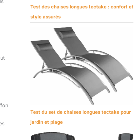
ds
Test des chaises longues tectake : confort et
style assurés
out
ffon
Test du set de chaises longues tectake pour
jardin et plage
es