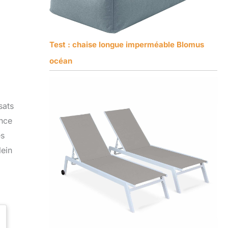
Test : chaise longue imperméable Blomus
océan
sats
ance
es
lein