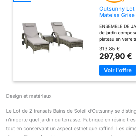
Outsunny Lot 
Matelas Grise
ENSEMBLE DE JAR
de jardin composé
plateau en verre
POSITIONS : bain d
313,85 €
(5), idéal pour tro
297,90 €
de soleil, etc…) 
mousse haute den
toucher MATÉRIAU
anticorrosion et r
qualité résistant 
particulier MON
Design et matériaux
arrières pour fac
illustrée fournie
Le Lot de 2 transats Bains de Soleil d’Outsunny se disti
n’importe quel jardin ou terrasse. Fabriqué en résine tr
tout en conservant un aspect esthétique raffiné. Les d