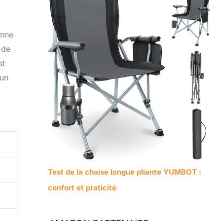
enne
 de
st
 un
Test de la chaise longue pliante YUMBOT :
confort et praticité