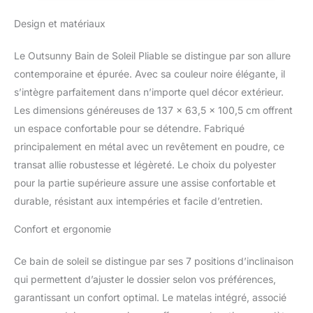
ROBUSTE : La structure
en acier solide supporte
Design et matériaux
jusqu'à 165 kg,
garantissant ainsi sa
Le Outsunny Bain de Soleil Pliable se distingue par son allure
longévité non seulement
pour cet été, mais aussi
contemporaine et épurée. Avec sa couleur noire élégante, il
pour les saisons à venir.
s’intègre parfaitement dans n’importe quel décor extérieur.
Grâce à son tissu en
Les dimensions généreuses de 137 x 63,5 x 100,5 cm offrent
maille, notre chaise
un espace confortable pour se détendre. Fabriqué
longue est idéale pour la
principalement en métal avec un revêtement en poudre, ce
terrasse, la véranda, le
jardin et la piscine
transat allie robustesse et légèreté. Le choix du polyester
CONCEPTION
pour la partie supérieure assure une assise confortable et
PORTABLE : Cette chaise
durable, résistant aux intempéries et facile d’entretien.
longue d'extérieur se plie
rapidement et facilement.
Confort et ergonomie
Elle se range sans effort
dans un coin de la
Ce bain de soleil se distingue par ses 7 positions d’inclinaison
terrasse ou dans le coffre
d'une voiture, ce qui la
qui permettent d’ajuster le dossier selon vos préférences,
rend idéale pour les
garantissant un confort optimal. Le matelas intégré, associé
déplacements COUSSIN