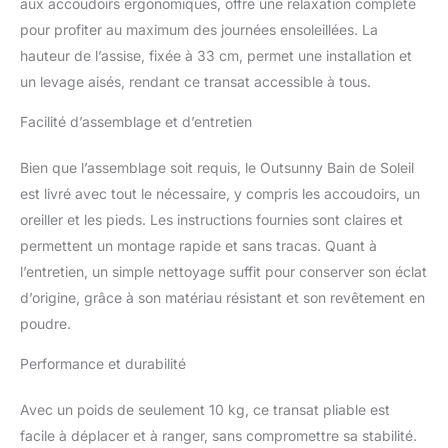
aux accoudoirs ergonomiques, offre une relaxation complète
ET APPUI-TÊTE INCLUS :
pour profiter au maximum des journées ensoleillées. La
Ce fauteuil inclinable
hauteur de l’assise, fixée à 33 cm, permet une installation et
d'extérieur est équipé
d'un coussin et d'un
un levage aisés, rendant ce transat accessible à tous.
appui-tête amovibles,
rembourrés de coton 3D
Facilité d’assemblage et d’entretien
à fibres verticales pour
un meilleur maintien. Le
Bien que l’assemblage soit requis, le Outsunny Bain de Soleil
coussin peut être fixé au
est livré avec tout le nécessaire, y compris les accoudoirs, un
fauteuil à l'aide de
oreiller et les pieds. Les instructions fournies sont claires et
sangles afin d'éviter qu'il
ne bouge
permettent un montage rapide et sans tracas. Quant à
SPÉCIFICATIONS :
l’entretien, un simple nettoyage suffit pour conserver son éclat
Dimensions en position
d’origine, grâce à son matériau résistant et son revêtement en
verticale : 137L x 63,5l x
poudre.
100,5H cm. Dimensions
en position inclinée :
Performance et durabilité
178L x 63,5l x 70H cm.
Hauteur d'assise : 33
Avec un poids de seulement 10 kg, ce transat pliable est
cm. Capacité de charge :
165 kg
facile à déplacer et à ranger, sans compromettre sa stabilité.