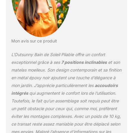
jardin et la piscine
CONCEPTION
PORTABLE : Cette chaise
longue d'extérieur se plie
rapidement et facilement.
Elle se range sans effort
Mon avis sur ce produit
dans un coin de la
terrasse ou dans le coffre
L’Outsunny Bain de Soleil Pliable offre un confort
d'une voiture, ce qui la
rend idéale pour les
exceptionnel grâce à ses
7 positions inclinables
et son
déplacements COUSSIN
matelas moelleux. Son design contemporain et sa finition
ET APPUI-TÊTE INCLUS :
en métal époxy noir ajoutent une touche d’élégance à
Ce fauteuil inclinable
mon jardin. J’apprécie particulièrement les
accoudoirs
d'extérieur est équipé
d'un coussin et d'un
intégrés
qui augmentent le confort lors de l’utilisation.
appui-tête amovibles,
Toutefois, le fait qu’un assemblage soit requis peut être
rembourrés de coton 3D
un petit obstacle pour ceux qui, comme moi, préfèrent
à fibres verticales pour
éviter les montages complexes. Avec un poids de 10 kg,
un meilleur maintien. Le
coussin peut être fixé au
ce transat reste assez maniable pour être déplacé selon
fauteuil à l'aide de
mes envies. Malgré l’absence d’informations sur les