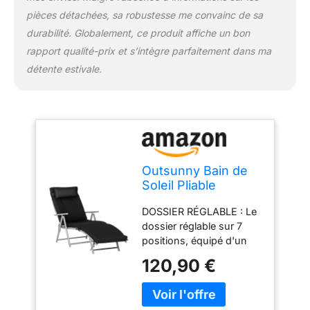
sangles afin d'éviter qu'il
pièces détachées, sa robustesse me convainc de sa
ne bouge
durabilité. Globalement, ce produit affiche un bon
SPÉCIFICATIONS :
Dimensions en position
rapport qualité-prix et s’intègre parfaitement dans ma
verticale : 137L x 63,5l x
détente estivale.
100,5H cm. Dimensions
en position inclinée :
178L x 63,5l x 70H cm.
Hauteur d'assise : 33
cm. Capacité de charge :
165 kg
Outsunny Bain de
Soleil Pliable
Transat 7 Positions
DOSSIER RÉGLABLE : Le
Charge 165 kg Noir
dossier réglable sur 7
positions, équipé d'un
coussin amovible, vous
120,90 €
permet de choisir parmi
sept niveaux de confort,
jusqu'à un angle de 150