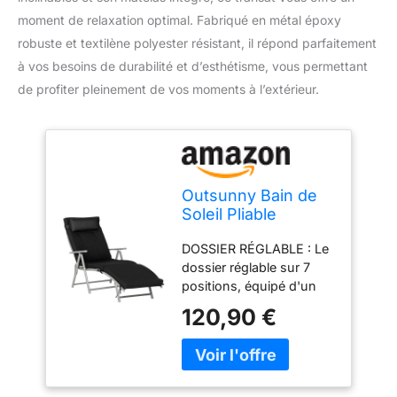
moment de relaxation optimal. Fabriqué en métal époxy
robuste et textilène polyester résistant, il répond parfaitement
à vos besoins de durabilité et d’esthétisme, vous permettant
de profiter pleinement de vos moments à l’extérieur.
Outsunny Bain de
Soleil Pliable
Transat 7 Positions
DOSSIER RÉGLABLE : Le
Charge 165 kg Noir
dossier réglable sur 7
positions, équipé d'un
coussin amovible, vous
120,90 €
permet de choisir parmi
sept niveaux de confort,
jusqu'à un angle de 150
degrés STRUCTURE