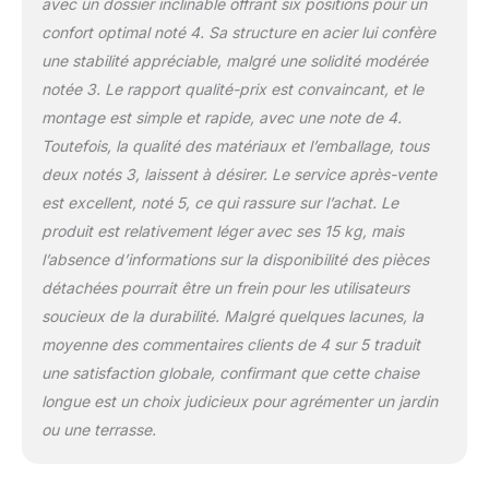
avec un dossier inclinable offrant six positions pour un
durable. Idéal pour un
confort optimal noté 4. Sa structure en acier lui confère
bain de soleil jardin
extérieur, il résiste aux
une stabilité appréciable, malgré une solidité modérée
intempéries sans
notée 3. Le rapport qualité-prix est convaincant, et le
compromettre
montage est simple et rapide, avec une note de 4.
l'esthétique, prouvant
Toutefois, la qualité des matériaux et l’emballage, tous
que confort, élégance et
résistance peuvent
deux notés 3, laissent à désirer. Le service après-vente
coexister
est excellent, noté 5, ce qui rassure sur l’achat. Le
harmonieusement.
produit est relativement léger avec ses 15 kg, mais
FLEXIBILITÉ À TOUT
l’absence d’informations sur la disponibilité des pièces
ÉPREUVE: Adaptez votre
détente à l'infini avec
détachées pourrait être un frein pour les utilisateurs
cette chaise longue
soucieux de la durabilité. Malgré quelques lacunes, la
pliante, aussi élégante
moyenne des commentaires clients de 4 sur 5 traduit
dans votre salon intérieur
une satisfaction globale, confirmant que cette chaise
que sur votre terrasse.
Sa polyvalence vous
longue est un choix judicieux pour agrémenter un jardin
permet de créer
ou une terrasse.
l'ambiance parfaite pour
chaque moment, offrant