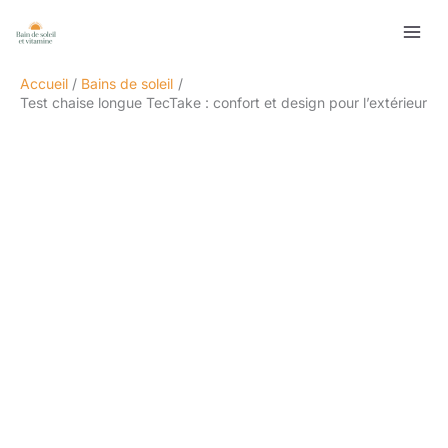
Aller
Rechercher
au
contenu
Accueil
Bains de soleil
Test chaise longue TecTake : confort et design pour l’extérieur