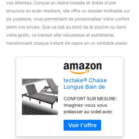
vos attentes. Conçue en résine tressée et dotée d’une
structure en acier résistant, elle offre un dossier inclinable sur
six positions, vous permettant de personnaliser votre confort
selon vos envies. Que ce soit au bord de la piscine ou dans
votre jardin, ce transat allie robustesse et esthétisme,
transformant chaque instant de repos en un véritable plaisir.
tectake® Chaise
Longue Bain de
Soleil en Résine
CONFORT SUR MESURE:
Tréssée Acier
Imaginez-vous vous
Résistant Dossier
prélasser au soleil avec
Inclinable sur 6
notre bain de soleil,
Positions Transat
véritable joyau de votre
Salon de Jardin
salon de jardin extérieur.
Exterieur Mobilier
Sa résine tressée de
de Jardin Chaise