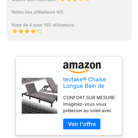
Notes des utilisateurs 4/5
Note de 4 pour 190 utilisateurs
tectake® Chaise
Longue Bain de
Soleil en Résine
CONFORT SUR MESURE:
Tréssée Acier
Imaginez-vous vous
Résistant Dossier
prélasser au soleil avec
Inclinable sur 6
notre bain de soleil,
Positions Transat
véritable joyau de votre
Salon de Jardin
salon de jardin extérieur.
Exterieur Mobilier
Sa résine tressée de
de Jardin Chaise