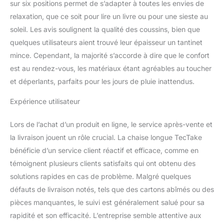
sur six positions permet de s’adapter à toutes les envies de
durable. Idéal pour un
bain de soleil jardin
relaxation, que ce soit pour lire un livre ou pour une sieste au
extérieur, il résiste aux
soleil. Les avis soulignent la qualité des coussins, bien que
intempéries sans
quelques utilisateurs aient trouvé leur épaisseur un tantinet
compromettre
mince. Cependant, la majorité s’accorde à dire que le confort
l'esthétique, prouvant
que confort, élégance et
est au rendez-vous, les matériaux étant agréables au toucher
résistance peuvent
et déperlants, parfaits pour les jours de pluie inattendus.
coexister
harmonieusement.
Expérience utilisateur
FLEXIBILITÉ À TOUT
ÉPREUVE: Adaptez votre
Lors de l’achat d’un produit en ligne, le service après-vente et
détente à l'infini avec
la livraison jouent un rôle crucial. La chaise longue TecTake
cette chaise longue
bénéficie d’un service client réactif et efficace, comme en
pliante, aussi élégante
dans votre salon intérieur
témoignent plusieurs clients satisfaits qui ont obtenu des
que sur votre terrasse.
solutions rapides en cas de problème. Malgré quelques
Sa polyvalence vous
défauts de livraison notés, tels que des cartons abîmés ou des
permet de créer
pièces manquantes, le suivi est généralement salué pour sa
l'ambiance parfaite pour
chaque moment, offrant
rapidité et son efficacité. L’entreprise semble attentive aux