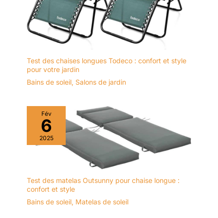
que chaque moment de détente
que chaque moment de détente
extérieur en une oasis de
est un pur plaisir.
est un pur plaisir.
style. Son design
particulièrement élégant
s'intègre à la perfection
dans tout salon jardin,
invitant à la détente dans
Test des chaises longues Todeco : confort et style
pour votre jardin
un cadre raffiné. Laissez-
vous séduire par son
Bains de soleil
,
Salons de jardin
allure et faites de votre
jardin ou balcon une
véritable invitation à la
Fév
6
relaxation.
2025
Test des matelas Outsunny pour chaise longue :
confort et style
Bains de soleil
,
Matelas de soleil