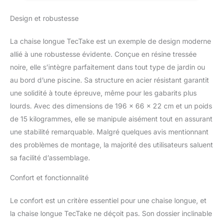
qualité promet durabilité,
Longue Piscine
Design et robustesse
tandis que le dossier
Plage
réglable à 6 hauteurs et
le coussin confortable et
La chaise longue TecTake est un exemple de design moderne
amovible vous invitent à
allié à une robustesse évidente. Conçue en résine tressée
la détente ultime. Que ce
noire, elle s’intègre parfaitement dans tout type de jardin ou
soit pour une sieste ou
au bord d’une piscine. Sa structure en acier résistant garantit
pour savourer un
moment de lecture, ce
une solidité à toute épreuve, même pour les gabarits plus
transat jardin extérieur
lourds. Avec des dimensions de 196 x 66 x 22 cm et un poids
s'ajuste à votre envie du
de 15 kilogrammes, elle se manipule aisément tout en assurant
moment. ÉLÉGANCE ET
une stabilité remarquable. Malgré quelques avis mentionnant
ROBUSTESSE: Alliez
l'utile à l'agréable avec ce
des problèmes de montage, la majorité des utilisateurs saluent
transat de jardin
sa facilité d’assemblage.
extérieur. Son design
élégant rehausse votre
Confort et fonctionnalité
espace de vie extérieur
tandis que son support
Le confort est un critère essentiel pour une chaise longue, et
stable en acier assure
la chaise longue TecTake ne déçoit pas. Son dossier inclinable
une assise sûre et