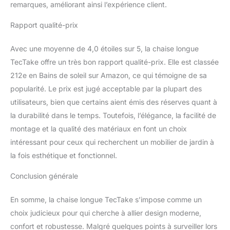
une transition sans effort
remarques, améliorant ainsi l’expérience client.
entre vos espaces de vie.
La légèreté et la facilité
Rapport qualité-prix
de rangement du fauteuil
de jardin en font le
Avec une moyenne de 4,0 étoiles sur 5, la chaise longue
compagnon idéal pour
TecTake offre un très bon rapport qualité-prix. Elle est classée
tous vos moments de
212e en Bains de soleil sur Amazon, ce qui témoigne de sa
relaxation. ENTRETIEN
MINIMAL, DÉTENTE
popularité. Le prix est jugé acceptable par la plupart des
MAXIMALE: Profitez de
utilisateurs, bien que certains aient émis des réserves quant à
plus de temps pour vous
la durabilité dans le temps. Toutefois, l’élégance, la facilité de
grâce à ce transat jardin
montage et la qualité des matériaux en font un choix
facile à entretenir. La
résine tressée de qualité
intéressant pour ceux qui recherchent un mobilier de jardin à
supérieure résiste
la fois esthétique et fonctionnel.
remarquablement aux
éléments et se nettoie en
Conclusion générale
un instant, vous offrant
la tranquillité d'esprit
En somme, la chaise longue TecTake s’impose comme un
pour vous concentrer
choix judicieux pour qui cherche à allier design moderne,
sur ce qui compte
confort et robustesse. Malgré quelques points à surveiller lors
vraiment : votre bien-être