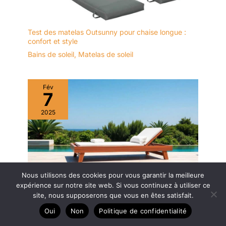
Test des matelas Outsunny pour chaise longue :
confort et style
Bains de soleil
,
Matelas de soleil
Fév
7
2025
Nous utilisons des cookies pour vous garantir la meilleure
expérience sur notre site web. Si vous continuez à utiliser ce
Quelle matière pour bain de soleil ?
site, nous supposerons que vous en êtes satisfait.
Bains de soleil
Oui
Non
Politique de confidentialité