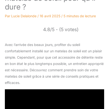
dure ?
Par
Lucie Delalonde
/
16 avril 2025
/
5 minutes de lecture
4.8/5 - (5 votes)
Avec l’arrivée des beaux jours, profiter du soleil
confortablement installé sur un matelas de soleil est un plaisir
simple. Cependant, pour que cet accessoire de détente reste
en bon état le plus longtemps possible, un entretien approprié
est nécessaire. Découvrez comment prendre soin de votre
matelas de soleil grâce à une série de conseils pratiques et
efficaces.