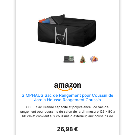
coutures renforcées et d'un
coussin exterieur est également
matériau imperméable premium.
parfait pour les
Il protège efficacement vos
déménagements, le camping et
accessoires de terrasse contre
tous les objets surdimensionnés
l'humidité et les pluies légères
Durable et protège les
(ne pas laisser sous une pluie
coussins: Fabriqué en tissu
torrentielle prolongée).
420D Oxford de haute densité
【Capacité XXL Polyvalente】
et résistant à l'abrasion, le
Dimensions généreuses de 173
revêtement PU de la doublure
x 76 x 51 cm. Ce sac peut
est doux et confortable,
contenir jusqu'à 4 à 6 coussins
empêchant le coussin de
de transat, des oreillers de
s'accrocher ou de se rayer
salon de jardin ou même un
pendant le stockage. Le ruban
sapin de Noël artificiel. Une
adhésif imperméable sur les
solution de stockage gain de
coutures latérales et inférieures
place idéale pour le garage ou
empêche les fuites d'eau par
l'abri de jardin. 【Fermeture
les coutures des sacs de
Éclair Robuste & Transport
rangement. Protège les
Facile】Équipé d'une fermeture
coussins de votre mobilier de
éclair fluide sur trois côtés pour
jardin de l'humidité,du soleil,du
un chargement facile. Les deux
vent,de la poussière,de la
SIMPHAUS Sac de Rangement pour Coussin de
poignées latérales sont dotées
saleté et des bestioles
Jardin Housse Rangement Coussin
de surpiqûres renforcées pour
Conception améliorée de la
supporter le poids sans se
partie supérieure ouverte: Le
600 L Sac Grande capacité et polyvalence : ce Sac de
déchirer lors du déplacement
grand housse de rangement de
rangement pour coussins de salon de jardin mesure 125 x 80 x
de vos meubles de jardin.
coussins est doté d'une
60 cm et convient aux coussins d'extérieur, aux coussins de
【Entretien Simplifié】Le coloris
fermeture à glissière à trois
canapé d'extérieur, aux coussins de chaise, aux coussin de
noir classique est résistant aux
voies sur le dessus qui s'ouvre
palette, aux coussin de balancelle, aux coussins de dossier,
taches. Pour le nettoyage, un
complètement pour libérer plus
26,98 €
aux couvertures, couettes, aux équipements de jardin et aux
simple coup de chiffon humide
d'espace de rangement, ce qui
sapin noel. Le sac pour coussin de jardin est également parfait