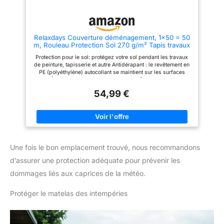
apportent la beauté de la nature
à votre intérieur. Les panneaux
en bois créent une atmosphère
chaleureuse et confortable.
Utilisations polyvalentes : que
Relaxdays Couverture déménagement, 1x50 = 50
ce soit dans le salon, la
m, Rouleau Protection Sol 270 g/m² Tapis travaux
chambre ou le bureau, nos
Peinture, Gris
papiers peints muraux en bois
Protection pour le sol: protégez votre sol pendant les travaux
modernes sont polyvalents et
de peinture, tapisserie et autre Antidérapant : le revêtement en
s'adaptent à différents styles
PE (polyéthylène) autocollant se maintient sur les surfaces
d'intérieur. Transformez vos
lisses Étanche: la toile épaisse de 270g/m² protège le sol des
pièces avec une touche
liquides et rayures etc. Multifonctionnel : idéal lors d’un
d'élégance et de style.
54,99 €
déménagement, pour travaux de peinture, rénovation,
Apportez la beauté naturelle à
tapisserie Essentiel: rouleau couverture de déménagement
votre maison
pigmenté - 1 mètre de large et 50 mètres de long
Une fois le bon emplacement trouvé, nous recommandons
d’assurer une protection adéquate pour prévenir les
dommages liés aux caprices de la météo.
Protéger le matelas des intempéries