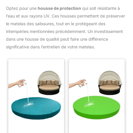
espaces extérieurs. Il allie protection solaire, éclairage et
praticité.
Optez pour une
housse de protection
qui soit résistante à
l’eau et aux rayons UV. Ces housses permettent de préserver
le matelas des salissures, tout en le protégeant des
intempéries mentionnées précédemment. Un investissement
dans une housse de qualité peut faire une différence
significative dans l’entretien de votre matelas.