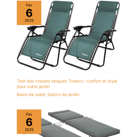
Fév
6
2025
Test des chaises longues Todeco : confort et style
pour votre jardin
Bains de soleil
,
Salons de jardin
Fév
6
2025