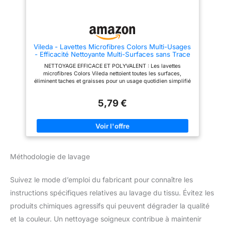
au format 30 x 30 cm et
au format 30 x 30 cm et
disponibles en 4 couleurs
disponibles en 4 couleurs
pratiques pour organiser le
pratiques pour organiser le
nettoyage par pièce
nettoyage par pièce
Vileda - Lavettes Microfibres Colors Multi-Usages
- Efficacité Nettoyante Multi-Surfaces sans Trace
- Torchons Cuisine Absorbants et Lavables -
NETTOYAGE EFFICACE ET POLYVALENT : Les lavettes
Chiffons Microfibres Ménage Haute Absorption -
microfibres Colors Vileda nettoient toutes les surfaces,
Lot de 7
éliminent taches et graisses pour un usage quotidien simplifié
dans toute la maison SERVIETTES MICROFIBRES DURABLE :
Composés à 100 % de microfibre, ces torchons cuisine
5,79 €
microfibres ménage offrent une haute capacité d’absorption
pour un nettoyage humide ou à sec sans trace
PERFORMANCES MULTI-USAGES : Ces lavettes microfibres
permettent de dépoussiérer, essuyer ou faire briller, sans
détergent, en éliminant efficacement les salissures, y compris
les taches incrustées FORMAT PRATIQUE : Le pack contient 7
serviettes microfibres ménage multicolores, adaptées pour
Méthodologie de lavage
différencier les usages; Ces chiffons microfibres s’utilisent sur
cuisine, vitres, carrelage ou mobilier QUALITÉ VILEDA : Avec
son expertise reconnue dans le soin des sols, Vileda conçoit
Suivez le mode d’emploi du fabricant pour connaître les
ces lavettes microfibres ménage lavables à 60 degrés qui
conservent leur pouvoir nettoyant et leur fiabilité
instructions spécifiques relatives au lavage du tissu. Évitez les
produits chimiques agressifs qui peuvent dégrader la qualité
et la couleur. Un nettoyage soigneux contribue à maintenir