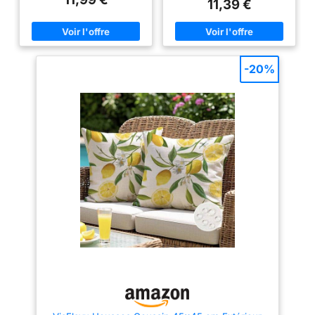
grisâtre/noir grisâtre/orange
d'oreiller et non d'oreillers).
11,39 €
pour Salon Canapé
grisâtre). Dimensions : 40 x 40
Couverture D'oreillers Zippée:
Usage Jardin Extérieur
cm, 45 x 45 cm, 50 x 50 cm, 30
Des fermetures à glissière de
x 50 cm 【Design original】
haute qualité et des coutures à
Housses de coussin d'extérieur
double ourlet assurent la
imperméables à motif dahlia.
protection en couvrant votre
Imprimées sur les deux faces,
oreiller et en le protégeant des
-20%
ces housses arborent un motif
liquides. 100% Imperméable:
élégant qui s'adapte facilement
Un revêtement TPU de haute
à vos coussins et apporte une
qualité sur tous les côtés de la
touche de fraîcheur à votre
housse d'oreiller, ce qui en fait
décoration intérieure. Elles
une housse d'oreiller
égayeront instantanément votre
imperméable de haute qualité.
canapé, votre jardin, votre
Doux Et Confortable: Le tissu en
terrasse, votre piscine, votre
jersey de polyester offre un
chambre ou votre salle à
confort incroyable. Instructions
manger. Ces coussins
D'entretien: Lavable en machine
décoratifs conviennent
et séchage par culbutage pour
également à une tente, une
un entretien facile.
voiture, un jardin ou une chaise.
【Matériaux imperméables pour
l'extérieur】Cette housse de
coussin dahlia d'extérieur
Confectionnée dans un tissu
épais avec un revêtement
imperméable, elle empêche
l'eau et les éclaboussures de
pénétrer et s'essuient
facilement à la main. Protégez
votre coussin décoratif