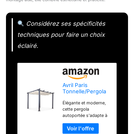
Considérez ses spécificités
techniques pour faire un choix
éclairé.
Avril Paris
Tonnelle/Pergola
aluminium 3x3m
Élégante et moderne,
toile coulissante
cette pergola
rétractable - Gris
autoportée s'adapte à
Ecru-HERO
vos envies et dispose
d'une superficie de