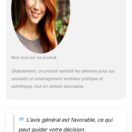
machine à 40°C. Elle
est fabriquée en
polyester de haute
qualité résistant aux
intempéries ainsi
qu'aux rayons UV.
Livrée en 1 colis : 1
colis de
299x44x12,5CM.
Mon avis sur ce produit
Globalement, ce produit satisfait les attentes pour qui
souhaite un aménagement extérieur pratique et
esthétique, tout en restant abordable.
L’avis général est favorable, ce qui
peut guider votre décision.