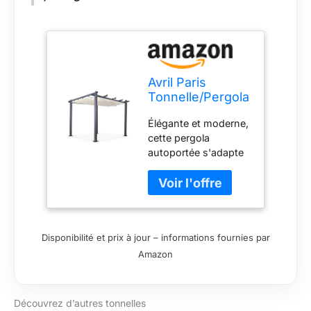
Avril Paris
Tonnelle/Pergola
aluminium 3x3m
Élégante et moderne,
toile coulissante
cette pergola
rétractable - Gris
autoportée s'adapte
Ecru-HERO
à vos envies et
dispose d'une
superficie de 9m². Sa
structure est réalisée
en aluminium robuste
Disponibilité et prix à jour – informations fournies par
et léger. Ses finitions
Amazon
en peinture
thermolaquée,
garantissent une
protection et un
Découvrez d’autres tonnelles