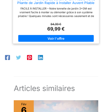
Pliante de Jardin Rapide à Installer Auvent Pliable
aux crochets sur le cadre du
résistant vous garantit une
pour Camping Festival Plage Jardins Inclus Sac de
toit. Elle dispose d'une entrée à
protection efficace, tout en
FACILE À INSTALLER – Notre tonnelle de jardin 3x3M est
Transport et Sac de Sable Bleu
fermeture à glissière principale
restant respirant pour un confort
vraiment facile à monter ou démonter grâce à son système
et de fenêtres romaines
maximal. FACILE À ENTRETENIR
pliable ! Quelques minutes sont nécessaires seulement et de
pratiques des deux côtés pour
: Ne perdez pas de temps à
plus une fois démontée, la tonnelle sera très compacte et facile
une ventilation contrôlée et un
entretenir votre chapiteau de
à ranger ! CONSTRUCTION SOLIDE – La structure pliable de
84,99 €
contact visuel. Prêt à l'emploi
reception! Sa structure en acier
notre tente est faîtes en acier enduit résistant pour vous offrir
69,99 €
immédiat : Set d'accessoires
laqué époxy et sa bâche
une bonne stabilité. Aussi son toit en polyester revêtu de PA et
complet inclus. Pour une
imperméable sont conçues pour
un grammage de 160g/m2 vous protégera efficacement du
stabilité immédiate, 4 sacs de
résister aux éléments et être
soleil. ACCESSOIRES INCLUS – Notre auvent inclus 8 sardines
sable, 8 piquets de sol et 4
facilement nettoyées. Un simple
et 4 cordes de tension afin de mieux fixer le toit pour une
haubans sont inclus. La tonnelle
coup de chiffon suffit pour
meilleure résistance au vent ! De plus il inclut également un sac
est emballée en toute sécurité –
redonner de l'éclat à votre
de transport en 420D Oxford pour pouvoir transporter ce
les pieds de la structure avec
gazebo. Un entretien simple et
dernier une fois pliée et l’emmener partout avec vous ! USAGES
plaques de base amortissantes
rapide, pour vous faire profiter
MULTIPLES – Cette tente sera parfait dans votre jardin lors
et le cadre avec un
de votre espace extérieur sans
d’un barbecue, durant les festivals et autres évènements, sur
rembourrage protecteur.
tracas. COMPREND TOUT CE
les marchés pour en faire un stand ou encore sur la plage.
DONT VOUS AVEZ BESOIN :
TAILLE PRATIQUE - Notre tente Gazebo offre une surface de
Pour que vous puissiez installer
base de 3M x 3M et une hauteur de 2.5M pour vous donner un
votre tente de réception sans
bel espace d’ombrage. Quand il est plié, il ne mesure que
souci, cette tonnelle jardin inclut
120x20x20cm pour un poids de 10 kg qui vous permet de le
4 cordes de tension et 8
transporter où vous voulez !
piquets pour garantir une
Articles similaires
stabilité optimale. Peu importe
le terrain, votre chapiteau de
réception restera bien en place,
même sous une brise légère.
Fév
Offrez à vos invités une
6
expérience parfaite, en toute
sécurité.