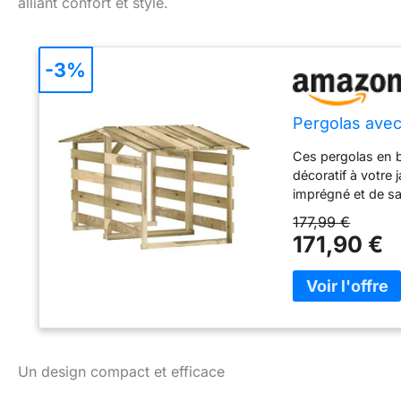
alliant confort et style.
-3%
Pergolas avec
Ces pergolas en b
décoratif à votre 
imprégné et de sap
durable La pergol
177,99 €
décorer votre all
171,90 €
quitter des yeux c
naturel et peut m
Un design compact et efficace