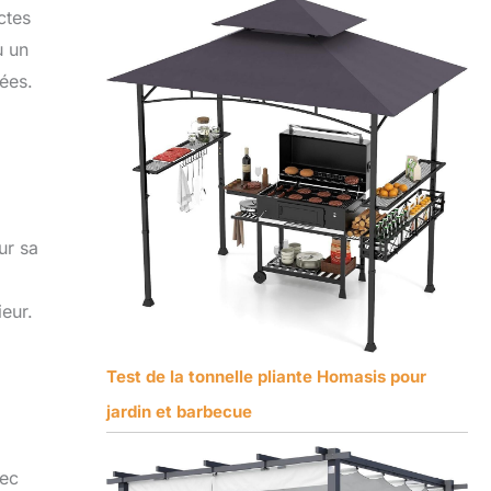
ctes
u un
rées.
ur sa
ieur.
Test de la tonnelle pliante Homasis pour
jardin et barbecue
vec