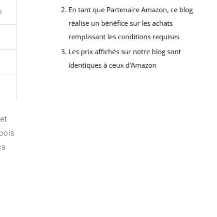
m
et
bois
cs
.