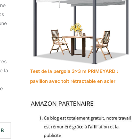
 ne
ps
une
res
e la
Test de la pergola 3×3 m PRIMEYARD :
pavillon avec toit rétractable en acier
se
 B