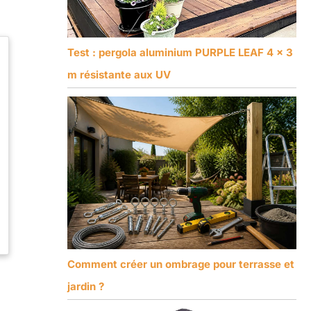
Test : pergola aluminium PURPLE LEAF 4 x 3
m résistante aux UV
Comment créer un ombrage pour terrasse et
jardin ?