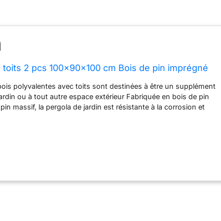
 toits 2 pcs 100x90x100 cm Bois de pin imprégné
ois polyvalentes avec toits sont destinées à être un supplément
jardin ou à tout autre espace extérieur Fabriquée en bois de pin
in massif, la pergola de jardin est résistante à la corrosion et
a de patio est merveilleuse comme entrée, passage ou pour
ée de jardin Lorsque les vignes grimperont, vous ne pourrez plus
es belles pergolas Veuillez noter que le bois est un produit
ontrer des imperfections.