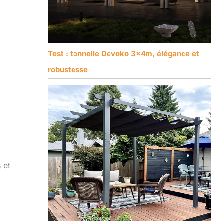
Test : tonnelle Devoko 3x4m, élégance et
robustesse
 et