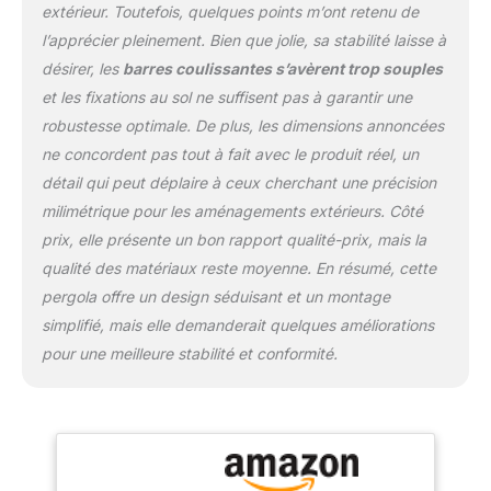
extérieur. Toutefois, quelques points m’ont retenu de
en $100%$ polyester
dense. Elle filtre
l’apprécier pleinement. Bien que jolie, sa stabilité laisse à
efficacement les rayons
désirer, les
barres coulissantes s’avèrent trop souples
du soleil pour créer une
et les fixations au sol ne suffisent pas à garantir une
zone d'ombre fraîche,
robustesse optimale. De plus, les dimensions annoncées
protégeant vos convives
et votre mobilier de jardin
ne concordent pas tout à fait avec le produit réel, un
des rayons UV nocifs.
détail qui peut déplaire à ceux cherchant une précision
Surface de Vie de 12 m2
milimétrique pour les aménagements extérieurs. Côté
pour la Terrasse : Avec
prix, elle présente un bon rapport qualité-prix, mais la
des dimensions hors-
tout de 405x 298x227,
qualité des matériaux reste moyenne. En résumé, cette
cette tonnelle de jardin
pergola offre un design séduisant et un montage
couvre une surface
simplifié, mais elle demanderait quelques améliorations
idéale pour abriter un
pour une meilleure stabilité et conformité.
salon de jardin complet
ou une table de repas
d'extérieur accueillant
jusqu'à 8 personnes.
Stabilité Renforcée et
Poteaux de 10x10cm :