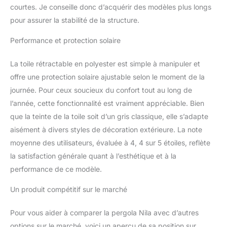
courtes. Je conseille donc d’acquérir des modèles plus longs
protégeant vos convives
et votre mobilier de jardin
pour assurer la stabilité de la structure.
des rayons UV nocifs.
Surface de Vie de 12 m2
Performance et protection solaire
pour la Terrasse : Avec
des dimensions hors-
La toile rétractable en polyester est simple à manipuler et
tout de 405x 298x227,
offre une protection solaire ajustable selon le moment de la
cette tonnelle de jardin
journée. Pour ceux soucieux du confort tout au long de
couvre une surface
l’année, cette fonctionnalité est vraiment appréciable. Bien
idéale pour abriter un
salon de jardin complet
que la teinte de la toile soit d’un gris classique, elle s’adapte
ou une table de repas
aisément à divers styles de décoration extérieure. La note
d'extérieur accueillant
moyenne des utilisateurs, évaluée à 4, 4 sur 5 étoiles, reflète
jusqu'à 8 personnes.
la satisfaction générale quant à l’esthétique et à la
Stabilité Renforcée et
Poteaux de 10x10cm :
performance de ce modèle.
Reposant sur 4 pieds
carrés robustes et larges,
Un produit compétitif sur le marché
la structure dispose de
fixations et d'une
Pour vous aider à comparer la pergola Nila avec d’autres
quincaillerie de sol
options sur le marché, voici un aperçu de sa position sur