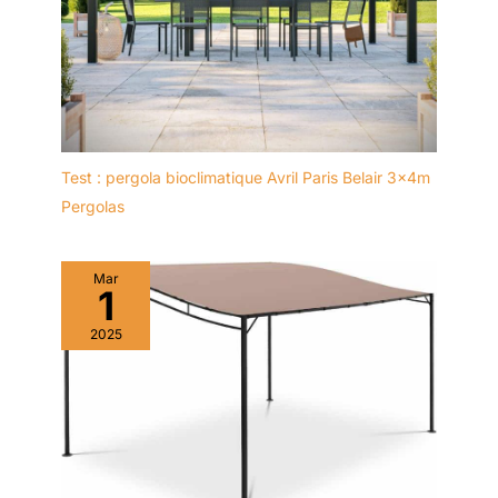
programmée "pas de
porte" au pied de votre
domicile ou de votre
immeuble.
Test : pergola bioclimatique Avril Paris Belair 3x4m
Pergolas
Mar
1
2025