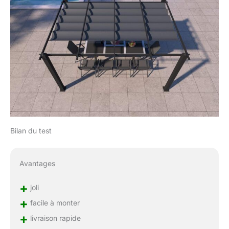
constructeur de 24 mois
incluse. La livraison
standard est
programmée "pas de
porte" au pied de votre
domicile ou de votre
immeuble.
Bilan du test
Avantages
+
joli
+
facile à monter
+
livraison rapide