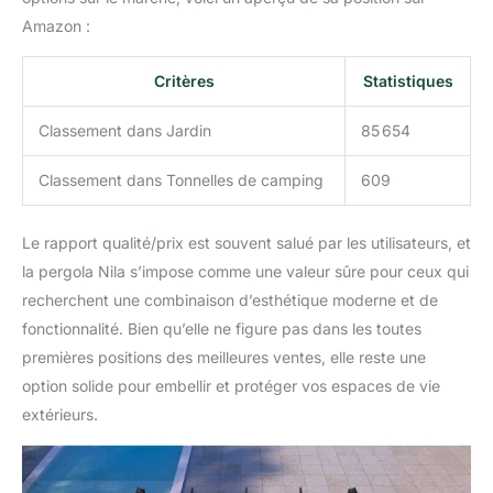
fournies. L'ancrage au
Amazon :
sol est fermement
sécurisé pour garantir la
stabilité de l'ensemble
Critères
Statistiques
face aux brises estivales.
Assemblage Guidé et
Classement dans Jardin
85 654
Pack Prêt à Monter : La
pergola Nila est livrée en
Classement dans Tonnelles de camping
609
kit complet dans un
emballage unique
optimisé de 33,8 kg. Une
Le rapport qualité/prix est souvent salué par les utilisateurs, et
notice d'installation
la pergola Nila s’impose comme une valeur sûre pour ceux qui
illustrée est incluse pour
recherchent une combinaison d’esthétique moderne et de
un montage collaboratif
fonctionnalité. Bien qu’elle ne figure pas dans les toutes
simple, rapide et sécurisé
à deux personnes.
premières positions des meilleures ventes, elle reste une
Garantie Constructeur de
option solide pour embellir et protéger vos espaces de vie
2 Ans et Logistique :
extérieurs.
Bénéficiez d'une
tranquillité d'esprit totale
grâce à la garantie