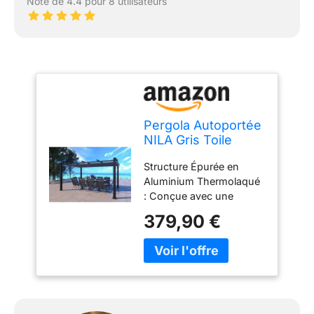
Note de 4.4 pour 8 utilisateurs
Pergola Autoportée
NILA Gris Toile
Rétractable 12m²
Structure Épurée en
Aluminium Thermolaqué
: Conçue avec une
armature autoportante
379,90 €
en aluminium de haute
qualité, cette pergola
bénéficie d'une finition
par peinture
thermolaquée grise. Ce
revêtement structurel
offre une barrière