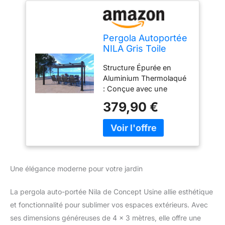
Pergola Autoportée
NILA Gris Toile
Rétractable 12m²
Structure Épurée en
Aluminium Thermolaqué
: Conçue avec une
armature autoportante
379,90 €
en aluminium de haute
qualité, cette pergola
bénéficie d'une finition
par peinture
thermolaquée grise. Ce
revêtement structurel
Une élégance moderne pour votre jardin
offre une barrière
anticorrosion durable,
La pergola auto-portée Nila de Concept Usine allie esthétique
idéale pour préserver
l'esthétique de votre
et fonctionnalité pour sublimer vos espaces extérieurs. Avec
extérieur sans rouille.
ses dimensions généreuses de 4 x 3 mètres, elle offre une