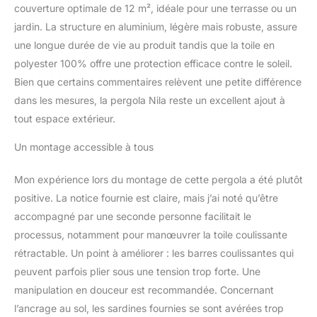
Modularité de l'Ombrage
couverture optimale de 12 m², idéale pour une terrasse ou un
par Toile Coulissante : Le
jardin. La structure en aluminium, légère mais robuste, assure
mécanisme horizontal à
une longue durée de vie au produit tandis que la toile en
cordes permet de
rétracter ou de déployer
polyester 100% offre une protection efficace contre le soleil.
la toile supérieure en
Bien que certains commentaires relèvent une petite différence
quelques secondes. Ce
dans les mesures, la pergola Nila reste un excellent ajout à
système fluide vous
tout espace extérieur.
donne le contrôle total
sur le niveau
Un montage accessible à tous
d'ensoleillement de votre
terrasse tout au long de
la journée. Protection
Mon expérience lors du montage de cette pergola a été plutôt
Solaire Haute Densité
positive. La notice fournie est claire, mais j’ai noté qu’être
$180 ext{ g/m}^2$ : La
accompagné par une seconde personne facilitait le
toile de couverture
processus, notamment pour manœuvrer la toile coulissante
supérieure est fabriquée
rétractable. Un point à améliorer : les barres coulissantes qui
en $100%$ polyester
dense. Elle filtre
peuvent parfois plier sous une tension trop forte. Une
efficacement les rayons
manipulation en douceur est recommandée. Concernant
du soleil pour créer une
l’ancrage au sol, les sardines fournies se sont avérées trop
zone d'ombre fraîche,