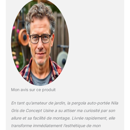
anticorrosion durable,
idéale pour préserver
l'esthétique de votre
extérieur sans rouille.
Modularité de l'Ombrage
par Toile Coulissante : Le
mécanisme horizontal à
cordes permet de
rétracter ou de déployer
la toile supérieure en
quelques secondes. Ce
système fluide vous
donne le contrôle total
sur le niveau
Mon avis sur ce produit
d'ensoleillement de votre
terrasse tout au long de
En tant qu’amateur de jardin, la pergola auto-portée Nila
la journée. Protection
Solaire Haute Densité
Gris de Concept Usine a su attiser ma curiosité par son
$180 ext{ g/m}^2$ : La
allure et sa facilité de montage. Livrée rapidement, elle
toile de couverture
transforme immédiatement l’esthétique de mon
supérieure est fabriquée