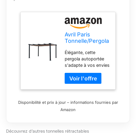
Avril Paris
Tonnelle/Pergola
aluminium 3x4m
Élégante, cette
toile coulissante
pergola autoportée
rétractable -
s'adapte à vos envies
Gris/Taupe-OHIO
et dispose d'une
XL
superficie de 12m².
Sa structure est
réalisée en aluminium
robuste et léger. Ses
Disponibilité et prix à jour – informations fournies par
finitions en peinture
Amazon
thermolaquée,
garantissent une
protection et un
usage pérenne. La
Découvrez d’autres tonnelles rétractables
toile coulissante est