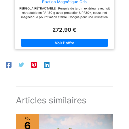
Fixation Magnétique Gris
dimensions généreuses de 3x3
mètres, cette pergola offre un
PERGOLA RÉTRACTABLE : Pergola de jardin extérieur avec toit
large abri contre le soleil, idéal
rétractable en PA 180 g avec protection UPF30+, coussinet
pour partager des repas, se
magnétique pour fixation stable. Conçue pour une utilisation
détendre ou organiser des
par temps calme, évitez les vents forts et les pluies intenses
activités en plein air en famille
pour une durabilité optimale. STRUCTURE STABLE : Pergola de
ou entre amis. Sa structure bien
272,90 €
terrasse extérieur en acier avec cadre métallique à revêtement
conçue permet de créer un coin
en poudre, colonnes supérieures de 60 mm et colonnes
ombragé confortable, parfait
renforcées de 80 mm pour une stabilité renforcée et une
pour profiter des beaux jours
durabilité accrue, parfaite pour embellir et protéger votre jardin
dans une ambiance agréable.
CROCHETS AMÉLIORÉS : Cette pergola de jardin est équipée
MONTAGE SIMPLE ET RAPIDE :
de crochets de suspension robustes pour maintenir le pavillon
La pergola est livrée avec tous
en place, garantissant une utilisation prolongée et une sécurité
les accessoires nécessaires (4
accrue, même après de multiples installations. ACCESSOIRES :
cordes, 8 sardines, 16 vis) et
Inclus avec 8 piquets de sol et 8 boulons d'ancrage, cette
une notice claire. Son
pergola 3x3 m est conçue pour être installée facilement sur
installation est intuitive, vous
différents types de surfaces, comme le ciment, la pelouse ou le
permettant de la monter
béton, assurant ainsi une fixation solide et stable.
facilement et de profiter
SPÉCIFICATIONS : Dim. totales : 298L x 298l x 230H cm.
rapidement d’un nouvel espace
Assemblage requis.
ombragé.
Articles similaires
Fév
6