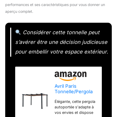
performances et ses caractéristiques pour vous donner un
aperçu complet.
Considérer cette tonnelle peut
s’avérer être une décision judicieuse
pour embellir votre espace extérieur.
Avril Paris
Tonnelle/Pergola
aluminium 3x4m
Élégante, cette pergola
toile coulissante
autoportée s'adapte à
rétractable -
vos envies et dispose
Gris/Taupe-OHIO