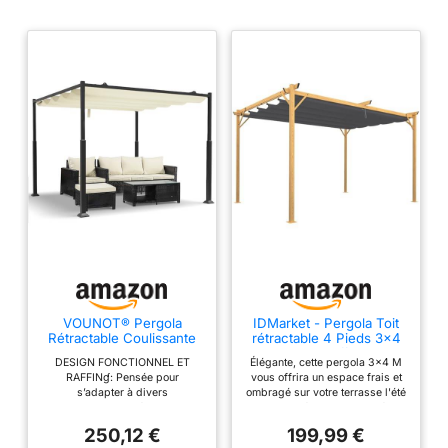
montée sur rails et
très maniable. Pour
un meilleur entretien,
la toile est lavable en
machine à 40°C. Elle
est fabriquée en
polyester de haute
qualité résistant aux
intempéries ainsi
qu'aux rayons UV.
Livrée 1 colis : 1 colis
de 292x42x10,5CM.
VOUNOT® Pergola
IDMarket - Pergola Toit
Rétractable Coulissante
rétractable 4 Pieds 3x4
3x3m Tonnelle de Jardin
M tonnelle Effet Bois
DESIGN FONCTIONNEL ET
Élégante, cette pergola 3x4 M
Abri Soleil Terrasse
RAFFINɠ: Pensée pour
vous offrira un espace frais et
Extérieur Structure Métal
s’adapter à divers
ombragé sur votre terrasse l'été
Toile Polyester 180g
environnements extérieurs, cette
! Avec toit rétractable monté sur
Haute Densité pour
pergola offre une solution
rails - toile grise 100%
Jardin Beige Foncé
250,12 €
199,99 €
fonctionnelle et confortable pour
polyester 180 gr/m² revêtement