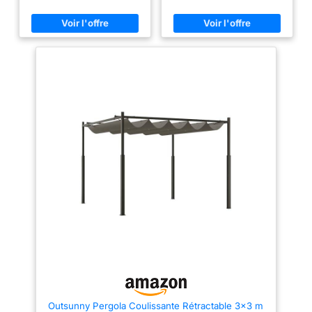
créer un espace ombragé
en polyamide Au choix, vous
supplémentaire. Elle peut
restez à l'ombre sous la toile ou
également être utilisée comme
vous bronzez en la coulissant
prolongement de porche, idéal
selon le soleil ! Sa structure
pour profiter de vos moments
robuste en métal effet bois lui
en extérieur en toute tranquillité.
assure une parfaite stabilité et
TOIT RÉTRACTABLE : Le toit
longévité Dimensions globales :
épais en polyester haute
L 395 x l. 290 x H. 220 cm -
densité 180g/m² offre une
Structure métal effet bois et toile
protection fiable contre les
gris anthracite
rayons UV et les projections
d’eau. Fixé à des anneaux ronds
ultra résistants, il coulisse
facilement et supporte une
utilisation régulière sans s'user.
Trois attaches magnétiques
assurent un maintien fermé
pratique et sécurisé.
STRUCTURE RENFORCÉ ET
RÉSISTANT : La structure en
acier traité antirouille et les
pieds renforcés assurent une
excellente stabilité, même en
cas de vent modéré. Conçue
pour faire face à diverses
conditions climatiques, notre
pergola offre une solidité et une
fiabilité durables pour un usage
extérieur prolongé. SPACE
Outsunny Pergola Coulissante Rétractable 3x3 m
OMBRAGÉ SPACIEUX : Avec ses