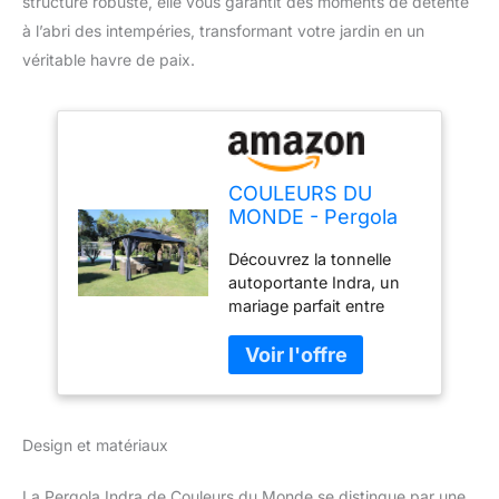
structure robuste, elle vous garantit des moments de détente
à l’abri des intempéries, transformant votre jardin en un
véritable havre de paix.
COULEURS DU
MONDE - Pergola
Indra autoportante
Découvrez la tonnelle
en Aluminium/Acier
autoportante Indra, un
3x4m
mariage parfait entre
élégance et utilité. Sa
toiture en acier et ses
pieds en aluminium
offrent légèreté et
résistance, assurant une
Design et matériaux
durabilité sans
compromis. Avec son
design original, cette
La Pergola Indra de Couleurs du Monde se distingue par une