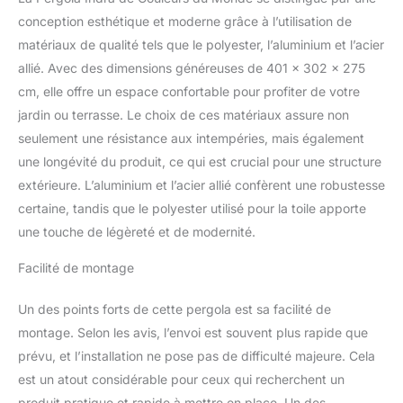
tonnelle est
conception esthétique et moderne grâce à l’utilisation de
accompagnée d'un
matériaux de qualité tels que le polyester, l’aluminium et l’acier
ensemble de 4 rideaux
allié. Avec des dimensions généreuses de 401 x 302 x 275
en polyester 180 gr/m²,
d'un ton gris anthracite
cm, elle offre un espace confortable pour profiter de votre
intemporel. Non
jardin ou terrasse. Le choix de ces matériaux assure non
seulement ces rideaux
seulement une résistance aux intempéries, mais également
vous protègent des
une longévité du produit, ce qui est crucial pour une structure
rayons du soleil, mais
également préservent
extérieure. L’aluminium et l’acier allié confèrent une robustesse
votre intimité tout en
certaine, tandis que le polyester utilisé pour la toile apporte
laissant filtrer la lumière
une touche de légèreté et de modernité.
naturelle. Sa toiture,
composée de deux toiles
Facilité de montage
en polyester 200 gr/m²
(une grande et une
Un des points forts de cette pergola est sa facilité de
petite), forment un
montage. Selon les avis, l’envoi est souvent plus rapide que
chapeau élégant
favorisant une circulation
prévu, et l’installation ne pose pas de difficulté majeure. Cela
d'air optimale. Fini les
est un atout considérable pour ceux qui recherchent un
journées étouffantes
produit pratique et rapide à mettre en place. Un des