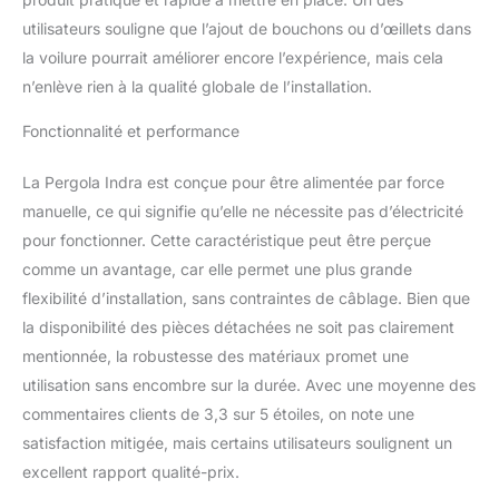
sous le soleil. Que ce soit
utilisateurs souligne que l’ajout de bouchons ou d’œillets dans
pour aménager un coin
ombragé dans votre
la voilure pourrait améliorer encore l’expérience, mais cela
jardin, sur votre terrasse
n’enlève rien à la qualité globale de l’installation.
ou au bord de la piscine,
la tonnelle autoportante
Fonctionnalité et performance
Indra allie style et
praticité. Ses matériaux
La Pergola Indra est conçue pour être alimentée par force
de qualité et son design
manuelle, ce qui signifie qu’elle ne nécessite pas d’électricité
en font un élément
pour fonctionner. Cette caractéristique peut être perçue
central de votre espace
extérieur. Ne manquez
comme un avantage, car elle permet une plus grande
pas l'opportunité de
flexibilité d’installation, sans contraintes de câblage. Bien que
créer des souvenirs
la disponibilité des pièces détachées ne soit pas clairement
inoubliables avec cette
mentionnée, la robustesse des matériaux promet une
tonnelle exceptionnelle !
utilisation sans encombre sur la durée. Avec une moyenne des
commentaires clients de 3,3 sur 5 étoiles, on note une
satisfaction mitigée, mais certains utilisateurs soulignent un
excellent rapport qualité-prix.