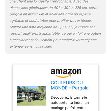
cherchent une longévité irréprochable. Avec des
Indra allie style et
dimensions généreuses de 401 x 302 x 275 cm, cette
praticité. Ses matériaux
de qualité et son design
pergola en aluminium et acier allié offre un espace
en font un élément
agréable et confortable pour profiter de l’extérieur.
central de votre espace
Malgré une note moyenne de 3,3 sur 5, je trouve son
extérieur. Ne manquez
rapport qualité-prix imbattable, ce qui en fait une option
pas l'opportunité de
créer des souvenirs
à considérer sérieusement pour embellir votre espace
inoubliables avec cette
extérieur sans vous ruiner.
tonnelle exceptionnelle !
COULEURS DU
MONDE - Pergola
Indra autoportante
Découvrez la tonnelle
en Aluminium/Acier
autoportante Indra, un
3x4m
mariage parfait entre