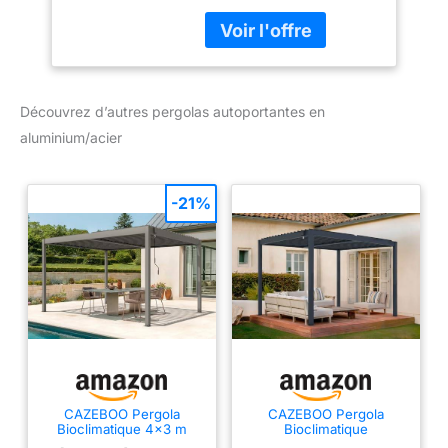
élégance et utilité. Sa
toiture en acier et ses
pieds en aluminium
offrent légèreté et
résistance, assurant une
Découvrez d’autres pergolas autoportantes en
durabilité sans
compromis. Avec son
aluminium/acier
design original, cette
tonnelle est
accompagnée d'un
-21%
ensemble de 4 rideaux
en polyester 180 gr/m²,
d'un ton gris anthracite
intemporel. Non
seulement ces rideaux
vous protègent des
rayons du soleil, mais
également préservent
votre intimité tout en
laissant filtrer la lumière
CAZEBOO Pergola
CAZEBOO Pergola
naturelle. Sa toiture,
Bioclimatique 4x3 m
Bioclimatique
Autoportée Piana –
Autoportante Piana 3x2,5