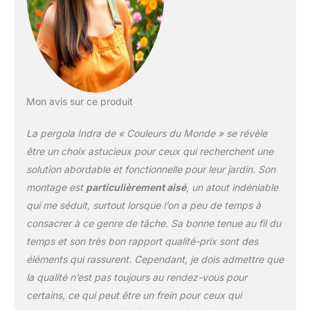
seulement ces rideaux
vous protègent des
rayons du soleil, mais
également préservent
votre intimité tout en
laissant filtrer la lumière
naturelle. Sa toiture,
Mon avis sur ce produit
composée de deux toiles
en polyester 200 gr/m²
La pergola Indra de « Couleurs du Monde » se révèle
(une grande et une
être un choix astucieux pour ceux qui recherchent une
petite), forment un
solution abordable et fonctionnelle pour leur jardin. Son
chapeau élégant
montage est
particulièrement aisé
, un atout indéniable
favorisant une circulation
d'air optimale. Fini les
qui me séduit, surtout lorsque l’on a peu de temps à
journées étouffantes
consacrer à ce genre de tâche. Sa bonne tenue au fil du
sous le soleil. Que ce soit
temps et son très bon rapport qualité-prix sont des
pour aménager un coin
éléments qui rassurent. Cependant, je dois admettre que
ombragé dans votre
jardin, sur votre terrasse
la qualité n’est pas toujours au rendez-vous pour
ou au bord de la piscine,
certains, ce qui peut être un frein pour ceux qui
la tonnelle autoportante