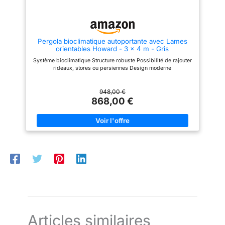
hauteur de plus de 220 cm
instantanément le niveau
inoubliables avec cette
procure confort et circulation
d’ensoleillement et de confort
tonnelle exceptionnelle !
d’air optimale. Ajustez
selon vos besoins. Livrée en kit
facilement l’inclinaison des
complet, la pergola PIANA inclut
lames pour créer l’ombre
toute la visserie, une notice de
Pergola bioclimatique autoportante avec Lames
parfaite selon vos besoins.
montage détaillée, un kit de
orientables Howard - 3 x 4 m - Gris
【KIT COMPLET】 La pergola
fixation pour sol en béton et
PIANA est livrée avec tout le
tous les accessoires
Système bioclimatique Structure robuste Possibilité de rajouter
nécessaire pour un montage
nécessaires. Trois personnes
rideaux, stores ou persiennes Design moderne
simple et rapide : structure en
suffisent pour un montage
aluminium thermolaqué, 4
rapide en environ quatre
poteaux solides, 38 lames
heures. Chaque pièce est pré-
948,00 €
orientables en acier, manivelle,
percée et numérotée pour une
868,00 €
kit d’ancrage et visserie. Une
installation fluide et sans erreur.
notice claire et détaillée vous
Idéale pour les artisans et
accompagne étape par étape
installateurs, cette pergola offre
pour profiter rapidement de
un gain de temps considérable
votre nouvel abri extérieur.
sans compromis sur la stabilité
【SERVICE CLIENT CAZEBOO】
et la sécurité. Conçue pour
Notre équipe est disponible
résister aux conditions
avant, pendant et après votre
extérieures, la pergola PIANA
achat. SAV réactif, pièces
supporte des vents allant
détachées accessibles et
jusqu’à 60 km/h. Sa structure
livraison sécurisée. Avec
autoportante en aluminium est à
Cazeboo, vous bénéficiez d’un
la fois légère, stable et
accompagnement fiable et
anticorrosion. Les lames en
d’une satisfaction garantie.
acier thermolaqué bénéficient
d’une protection UV efficace,
garantissant leur longévité face
Articles similaires
au soleil et aux intempéries.