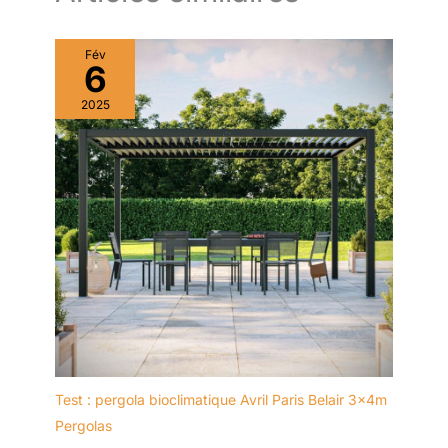
Grâce à cette conception
robuste, la PIANA est un choix
fiable pour un usage régulier et
Fév
durable dans les jardins,
6
terrasses, cafés ou restaurants.
Avec ses dimensions
généreuses (304×259×218 cm)
2025
et une surface couverte de 7,9
m², la pergola PIANA offre un
espace idéal pour abriter un
salon de jardin, un coin repas
ou un espace de détente. Sa
hauteur de passage de 204 cm
assure un excellent confort,
tandis que sa teinte gris
anthracite et sa finition mate
s’intègrent harmonieusement à
tous les styles d’extérieurs.
Moderne, élégante et
fonctionnelle, la PIANA
transforme chaque terrasse en
un véritable lieu de vie.
Test : pergola bioclimatique Avril Paris Belair 3x4m
Pergolas