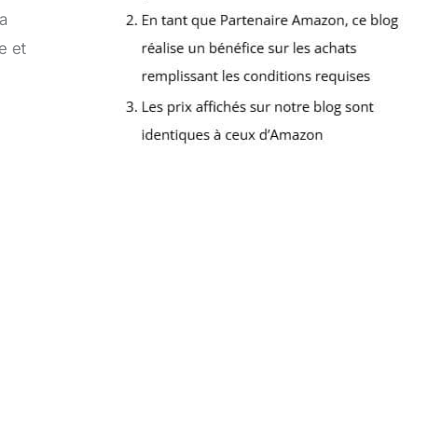
la
e et