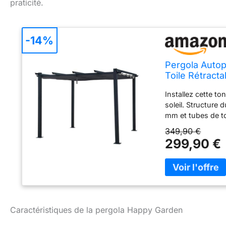
praticité.
-14%
Pergola Autop
Toile Rétract
Installez cette t
soleil. Structure
mm et tubes de to
déperlante et rési
349,90 €
avec languette pou
299,90 €
L 305 × l 298,5 × 
polyester, 180g/m²
- À monter (notice
d'immeuble
Caractéristiques de la pergola Happy Garden