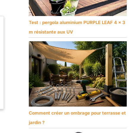
Test : pergola aluminium PURPLE LEAF 4 x 3
m résistante aux UV
Comment créer un ombrage pour terrasse et
jardin ?