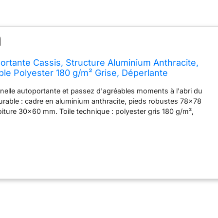
ortante Cassis, Structure Aluminium Anthracite,
able Polyester 180 g/m² Grise, Déperlante
onnelle autoportante et passez d'agréables moments à l'abri du
 durable : cadre en aluminium anthracite, pieds robustes 78×78
iture 30×60 mm. Toile technique : polyester gris 180 g/m²,
stante aux petites pluies. Toit rétractable : système coulissant
r moduler facilement l'ombre et le soleil. Dimensions : Totales :
H 221,5cm - Matières : Structure (tube) : aluminium - Toile :
 - Couleurs : Toile : gris - Structure : anthracite - Garantie 2 ans
 incluse) - Livraison en 1 colis en pas de porte, en bas