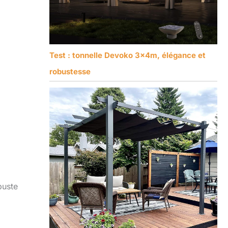
Test : tonnelle Devoko 3x4m, élégance et
robustesse
buste