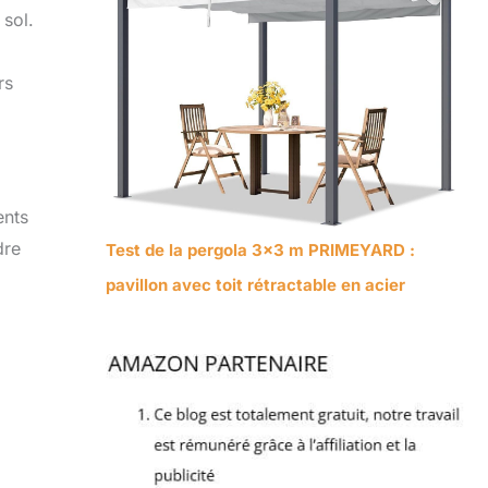
 sol.
rs
ents
dre
Test de la pergola 3×3 m PRIMEYARD :
pavillon avec toit rétractable en acier