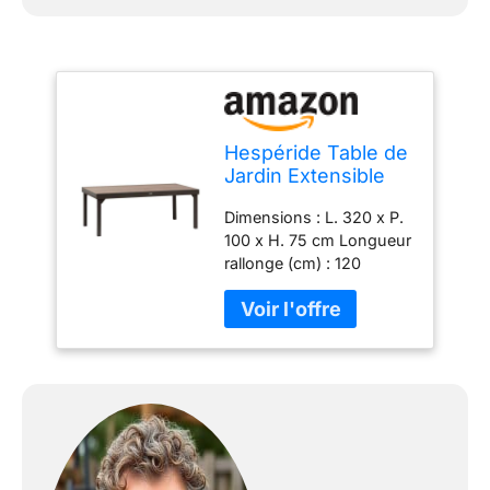
Hespéride Table de
Jardin Extensible
Piazza Houblon &
Dimensions : L. 320 x P.
Tonka
100 x H. 75 cm Longueur
rallonge (cm) : 120