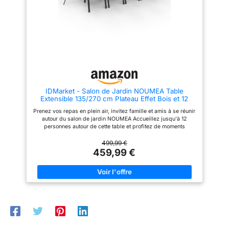
extérieur. 【Système de
Glissement Sûr et Manipulation
Aisée】 : Le système
d'extension stable (85x35mm)
assure un déploiement fluide et
sans effort de cette table de
jardin. Une fonction de sécurité
intégrée minimise les risques
de pincement. Malgré sa
robustesse, sa légèreté permet
de le déplacer facilement.
IDMarket - Salon de Jardin NOUMEA Table
【Montage Simplifié pour une
Extensible 135/270 cm Plateau Effet Bois et 12
Mise en Service Rapide】 :
chaises empilables Noir et Bois
Grâce à son système
Prenez vos repas en plein air, invitez famille et amis à se réunir
d'emboîtement bien conçu, au
autour du salon de jardin NOUMEA Accueillez jusqu'à 12
guide d'assemblage illustré et à
personnes autour de cette table et profitez de moments
toutes les pièces nécessaires
chaleureux ! Table extensible de 135 à 270 cm – Facile à plier
fournies, l'installation est simple
et déplier – Chaises empilables structure noire Structure table
499,99 €
et rapide pour profiter sans
en aluminium - Plateau verre trempé effet bois – Chaises en
459,99 €
tarder de votre nouveau salon
métal et toile textilène Dim. table dépliée : L. 270 x l. 80 x H. 73
de jardin extérieur 4/6
cm – Dimensions table pliée : L. 135 x l. 80 x H. 73 cm
personnes. 【Satisfaction
Garantie】 : Votre satisfaction
est notre priorité absolue. Pour
toute question concernant notre
produit, n'hésitez pas à nous
contacter. Nous vous offrirons
un support technique expert et
les meilleures solutions