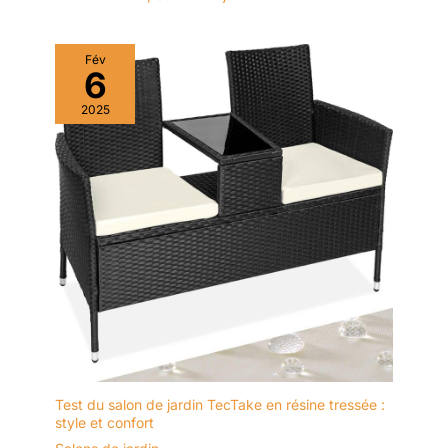
Fév
6
2025
Test du salon de jardin TecTake en résine tressée :
style et confort