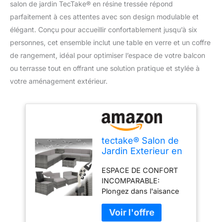
salon de jardin TecTake® en résine tressée répond
parfaitement à ces attentes avec son design modulable et
élégant. Conçu pour accueillir confortablement jusqu’à six
personnes, cet ensemble inclut une table en verre et un coffre
de rangement, idéal pour optimiser l’espace de votre balcon
ou terrasse tout en offrant une solution pratique et stylée à
votre aménagement extérieur.
tectake® Salon de
Jardin Exterieur en
Rotin 6 Places en
ESPACE DE CONFORT
Resine Tressee
INCOMPARABLE:
Modulable 6
Plongez dans l'aisance
Fauteuil Jardin
avec notre Canapé de
Coffre de
Jardin 6 Places, un
Rangement et Table