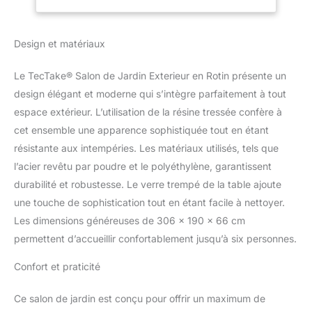
véritable bijou pour votre
en Verre Inclus
salon de jardin extérieur.
pour Amenagement
Les coussins douillets
Balcon Terrasse –
Design et matériaux
offrent un confort
Gris
suprême, faisant de ce
salon en rotin l'endroit
Le TecTake® Salon de Jardin Exterieur en Rotin présente un
idéal pour se détendre.
design élégant et moderne qui s’intègre parfaitement à tout
Parfait pour accueillir
espace extérieur. L’utilisation de la résine tressée confère à
amis et famille, ce
cet ensemble une apparence sophistiquée tout en étant
fauteuil salon
transformera vos
résistante aux intempéries. Les matériaux utilisés, tels que
moments en plein air en
l’acier revêtu par poudre et le polyéthylène, garantissent
souvenirs précieux.
durabilité et robustesse. Le verre trempé de la table ajoute
ROBUSTESSE ET
une touche de sophistication tout en étant facile à nettoyer.
ÉLÉGANCE: Notre salon
jardin exterieur, fabriqué
Les dimensions généreuses de 306 x 190 x 66 cm
avec un tressage solide
permettent d’accueillir confortablement jusqu’à six personnes.
en résine tressée
résistante aux UV,
Confort et praticité
promet durabilité et style.
Le support en acier
Ce salon de jardin est conçu pour offrir un maximum de
garantit la stabilité, tandis