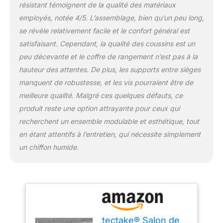
en rotin une pièce
résistant témoignent de la qualité des matériaux
maîtresse pour votre
employés, notée 4/5. L’assemblage, bien qu’un peu long,
ensemble meuble salon.
se révèle relativement facile et le confort général est
DESIGN MODULAIRE ET
satisfaisant. Cependant, la qualité des coussins est un
POLYVALENT:
Réinventez votre espace
peu décevante et le coffre de rangement n’est pas à la
extérieur avec notre
hauteur des attentes. De plus, les supports entre sièges
salon de jardin
manquent de robustesse, et les vis pourraient être de
modulable. Agencez les
meilleure qualité. Malgré ces quelques défauts, ce
éléments selon vos
désirs pour créer un coin
produit reste une option attrayante pour ceux qui
unique qui s'adapte
recherchent un ensemble modulable et esthétique, tout
parfaitement à vos
en étant attentifs à l’entretien, qui nécessite simplement
réceptions. Que ce soit
un chiffon humide.
pour un coin repas avec
la table de jardin ou un
espace détente, ce salon
répond à tous vos
besoins. FACILITÉ
D'ENTRETIEN ET
RANGEMENT
tectake® Salon de
ASTUCIEUX: Nos