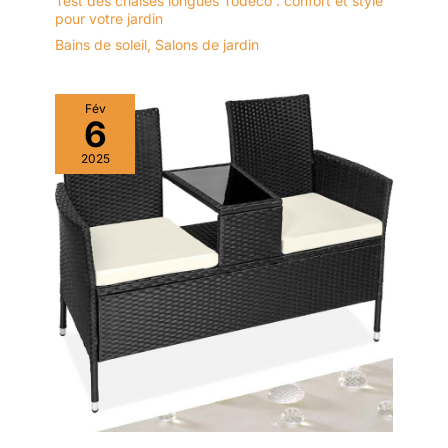
Test des chaises longues Todeco : confort et style
pour votre jardin
Bains de soleil
,
Salons de jardin
Fév
6
2025