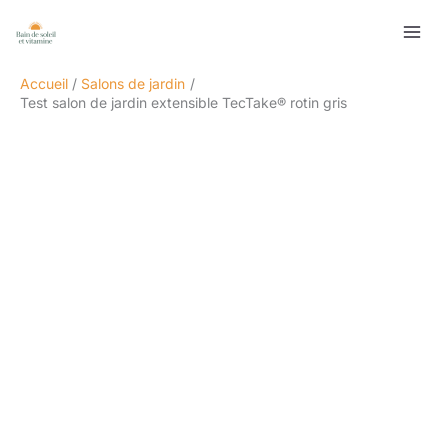
Aller
Rechercher
au
contenu
Accueil
Salons de jardin
Test salon de jardin extensible TecTake® rotin gris