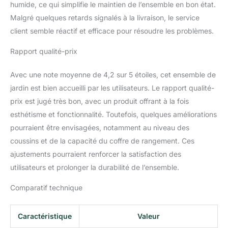
besoins. FACILITÉ
humide, ce qui simplifie le maintien de l’ensemble en bon état.
D'ENTRETIEN ET
Malgré quelques retards signalés à la livraison, le service
RANGEMENT
client semble réactif et efficace pour résoudre les problèmes.
ASTUCIEUX: Nos
housses hydrofuges,
Rapport qualité-prix
faciles à laver, vous
libèrent des soucis
Avec une note moyenne de 4,2 sur 5 étoiles, cet ensemble de
d'entretien. La table
jardin est bien accueilli par les utilisateurs. Le rapport qualité-
exterieur avec son
plateau en verre trempé
prix est jugé très bon, avec un produit offrant à la fois
ajoute une touche
esthétisme et fonctionnalité. Toutefois, quelques améliorations
raffinée et pratique. De
pourraient être envisagées, notamment au niveau des
plus, profitez d'un
coussins et de la capacité du coffre de rangement. Ces
espace de rangement
ingénieux pour garder
ajustements pourraient renforcer la satisfaction des
votre table et chaise de
utilisateurs et prolonger la durabilité de l’ensemble.
jardin toujours
organisées et prêtes à
Comparatif technique
l'emploi. CONFORT ET
LUXE POUR VOTRE
Caractéristique
Valeur
JARDIN: Avec ce salon