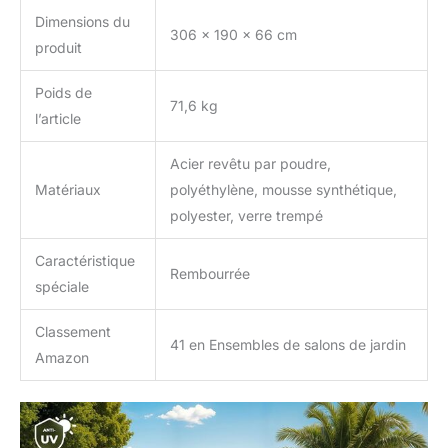
jardin, bénéficiez d'un
Dimensions du
montage simple et d'un
306 x 190 x 66 cm
design qui rehaussera
produit
l'élégance de votre
extérieur. Idéal pour tout
Poids de
71,6 kg
type d'espace, qu'il
l’article
s'agisse d'un grand
jardin ou d'un meuble
Acier revêtu par poudre,
balcon exterieur, ce
Matériaux
polyéthylène, mousse synthétique,
canape exterieur est la
solution parfaite pour
polyester, verre trempé
créer un havre de paix
élégant et confortable.
Caractéristique
Rembourrée
spéciale
Classement
41 en Ensembles de salons de jardin
Amazon