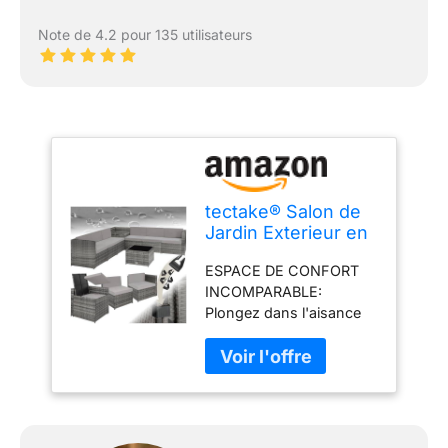
Note de 4.2 pour 135 utilisateurs
tectake® Salon de
Jardin Exterieur en
Rotin 6 Places en
ESPACE DE CONFORT
Resine Tressee
INCOMPARABLE:
Modulable 6
Plongez dans l'aisance
Fauteuil Jardin
avec notre Canapé de
Coffre de
Jardin 6 Places, un
Rangement et Table
véritable bijou pour votre
en Verre Inclus
salon de jardin extérieur.
pour Amenagement
Les coussins douillets
Balcon Terrasse –
offrent un confort
Gris