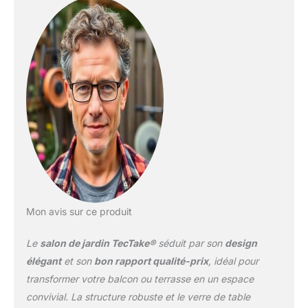
suprême, faisant de ce
salon en rotin l'endroit
idéal pour se détendre.
Parfait pour accueillir
amis et famille, ce
fauteuil salon
transformera vos
moments en plein air en
souvenirs précieux.
ROBUSTESSE ET
ÉLÉGANCE: Notre salon
jardin exterieur, fabriqué
avec un tressage solide
en résine tressée
résistante aux UV,
Mon avis sur ce produit
promet durabilité et style.
Le support en acier
Le
salon de jardin TecTake®
séduit par son
design
garantit la stabilité, tandis
élégant
et son
bon rapport qualité-prix
, idéal pour
que les embouts en
transformer votre balcon ou terrasse en un espace
plastique protègent votre
convivial. La structure robuste et le verre de table
sol, faisant de ce fauteuil