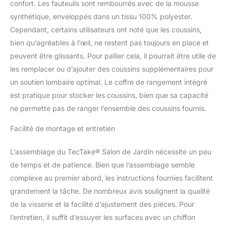
confort. Les fauteuils sont rembourrés avec de la mousse
que les embouts en
synthétique, enveloppés dans un tissu 100% polyester.
plastique protègent votre
sol, faisant de ce fauteuil
Cependant, certains utilisateurs ont noté que les coussins,
en rotin une pièce
bien qu’agréables à l’œil, ne restent pas toujours en place et
maîtresse pour votre
peuvent être glissants. Pour pallier cela, il pourrait être utile de
ensemble meuble salon.
les remplacer ou d’ajouter des coussins supplémentaires pour
DESIGN MODULAIRE ET
POLYVALENT:
un soutien lombaire optimal. Le coffre de rangement intégré
Réinventez votre espace
est pratique pour stocker les coussins, bien que sa capacité
extérieur avec notre
ne permette pas de ranger l’ensemble des coussins fournis.
salon de jardin
modulable. Agencez les
Facilité de montage et entretien
éléments selon vos
désirs pour créer un coin
L’assemblage du TecTake® Salon de Jardin nécessite un peu
unique qui s'adapte
de temps et de patience. Bien que l’assemblage semble
parfaitement à vos
réceptions. Que ce soit
complexe au premier abord, les instructions fournies facilitent
pour un coin repas avec
grandement la tâche. De nombreux avis soulignent la qualité
la table de jardin ou un
de la visserie et la facilité d’ajustement des pièces. Pour
espace détente, ce salon
l’entretien, il suffit d’essuyer les surfaces avec un chiffon
répond à tous vos