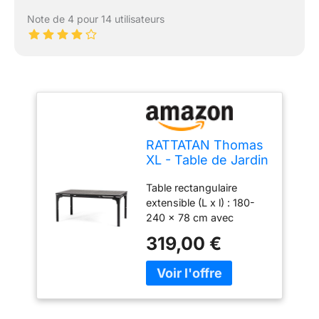
Note de 4 pour 14 utilisateurs
RATTATAN Thomas
XL - Table de Jardin
rectangulaire
Table rectangulaire
Extensible 180/240
extensible (L x l) : 180-
avec Structure en
240 x 78 cm avec
Acier et Plateau de
structure en acier et
Haute qualité en
319,00 €
plateau en polyéthylène
polyéthylène au
de haute qualité avec
Design Bois raffiné
design en bois raffiné. Le
(Anthracite)
plateau de table peut être
étendu et peut accueillir