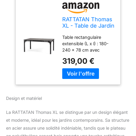
RATTATAN Thomas
XL - Table de Jardin
rectangulaire
Table rectangulaire
Extensible 180/240
extensible (L x l) : 180-
avec Structure en
240 x 78 cm avec
Acier et Plateau de
structure en acier et
Haute qualité en
319,00 €
plateau en polyéthylène
polyéthylène au
de haute qualité avec
Design Bois raffiné
design en bois raffiné. Le
(Anthracite)
plateau de table peut être
étendu et peut accueillir
jusqu'à 10 personnes.
Design et matériel
Très polyvalente et
fonctionnelle, avec un
La RATTATAN Thomas XL se distingue par un design élégant
style moderne et raffiné
et un plateau de table
et moderne, idéal pour les jardins contemporains. Sa structure
effet bois. La table
en acier assure une solidité indéniable, tandis que le plateau
robuste se monte en
en polyéthylène aspect bois apporte une touche esthétique