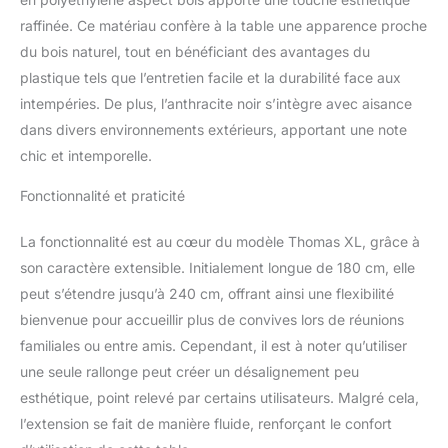
quelques étapes et fait
raffinée. Ce matériau confère à la table une apparence proche
bonne figure partout. La
du bois naturel, tout en bénéficiant des avantages du
table s'adapte
parfaitement à notre
plastique tels que l’entretien facile et la durabilité face aux
série de chaises et est
intempéries. De plus, l’anthracite noir s’intègre avec aisance
idéale pour les réunions
dans divers environnements extérieurs, apportant une note
conviviales en plein air,
chic et intemporelle.
que ce soit dans le jardin
ou sur la terrasse.
Fonctionnalité et praticité
La fonctionnalité est au cœur du modèle Thomas XL, grâce à
son caractère extensible. Initialement longue de 180 cm, elle
peut s’étendre jusqu’à 240 cm, offrant ainsi une flexibilité
bienvenue pour accueillir plus de convives lors de réunions
familiales ou entre amis. Cependant, il est à noter qu’utiliser
une seule rallonge peut créer un désalignement peu
esthétique, point relevé par certains utilisateurs. Malgré cela,
l’extension se fait de manière fluide, renforçant le confort