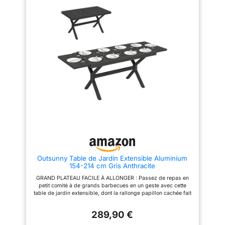
pieds à positionner dans la
135 x l. 80 x H. 73 cm
partie centrale pour assurer la
stabilité une fois prolongé
Dimensions fermé : 150 x 72 x
90 cm - Dimensions ouvert :
220 x 72 x 90 cm
Outsunny Table de Jardin Extensible Aluminium
154-214 cm Gris Anthracite
GRAND PLATEAU FACILE À ALLONGER : Passez de repas en
petit comité à de grands barbecues en un geste avec cette
table de jardin extensible, dont la rallonge papillon cachée fait
passer la longueur de 154 cm à 214 cm pour accueillir 8 à 10
convives à l'aise STRUCTURE SOLIDE POUR L'EXTÉRIEUR :
289,90 €
Conçue pour durer en plein air, cette table de jardin extensible
combine un plateau en aluminium robuste et des pieds en acier