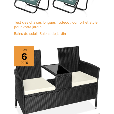
Test des chaises longues Todeco : confort et style
pour votre jardin
Bains de soleil
,
Salons de jardin
Fév
6
2025