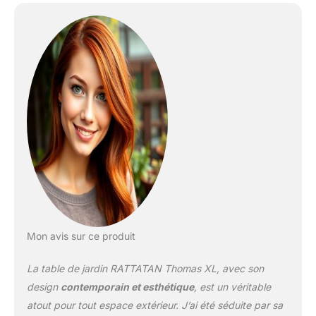
jusqu'à 10 personnes.
Très polyvalente et
fonctionnelle, avec un
style moderne et raffiné
et un plateau de table
effet bois. La table
robuste se monte en
quelques étapes et fait
bonne figure partout. La
table s'adapte
parfaitement à notre
série de chaises et est
idéale pour les réunions
conviviales en plein air,
que ce soit dans le jardin
ou sur la terrasse.
Mon avis sur ce produit
La table de jardin RATTATAN Thomas XL, avec son
design
contemporain et esthétique
, est un véritable
atout pour tout espace extérieur. J’ai été séduite par sa