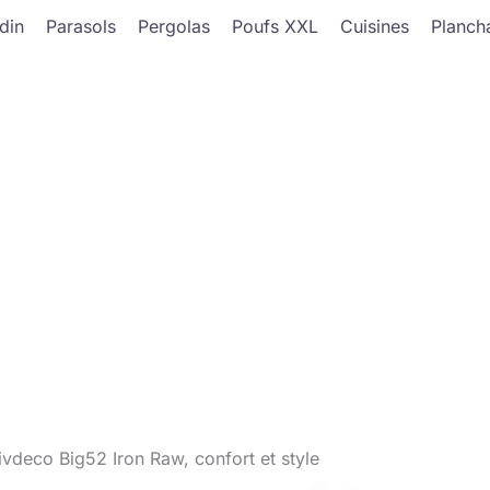
din
Parasols
Pergolas
Poufs XXL
Cuisines
Planch
Livdeco Big52 Iron Raw, confort et style