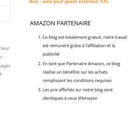
Avis : aiire pouf géant extérieur XXL
rieur
n
sager
f