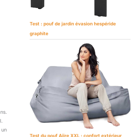
Test : pouf de jardin évasion hespéride
graphite
ins.
l.
 un
Test du pouf Aiire XXL : confort extérieur