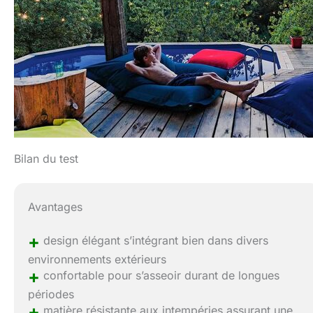
Bilan du test
Avantages
+
design élégant s’intégrant bien dans divers
environnements extérieurs
+
confortable pour s’asseoir durant de longues
périodes
+
matière résistante aux intempéries assurant une