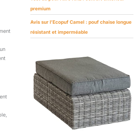
premium
Avis sur l’Ecopuf Camel : pouf chaise longue
ement
résistant et imperméable
 un
ent
ent
le,