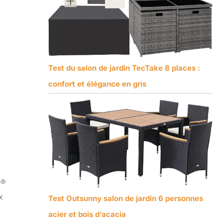
Test du salon de jardin TecTake 8 places :
confort et élégance en gris
e®
x
Test Outsunny salon de jardin 6 personnes
acier et bois d’acacia