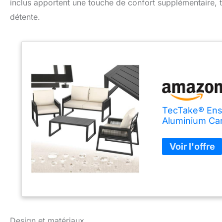
inclus apportent une touche de confort supplémentaire, t
détente.
TecTake® Ens
Aluminium Can
Coussins Incl
Terrasse Ver
Design et matériaux