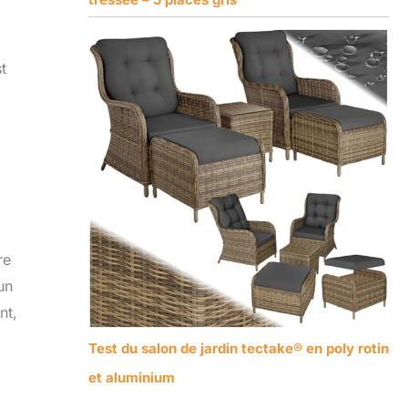
t
x
re
un
nt,
Test du salon de jardin tectake® en poly rotin
et aluminium