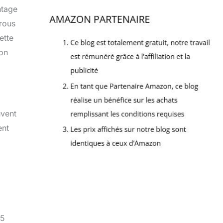
ntage
crous
ette
von
uvent
ent
 5