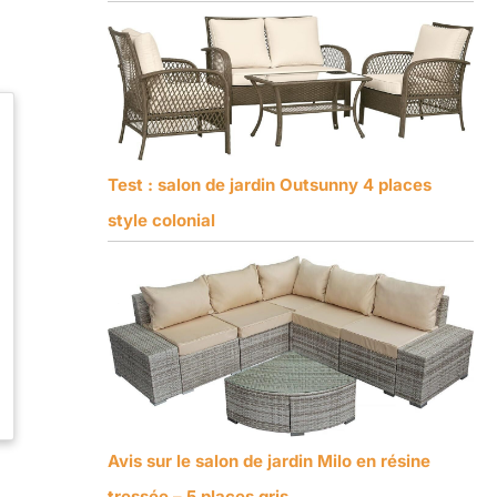
Test : salon de jardin Outsunny 4 places
style colonial
Avis sur le salon de jardin Milo en résine
tressée – 5 places gris