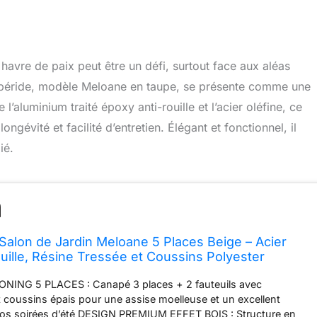
havre de paix peut être un défi, surtout face aux aléas
Hespéride, modèle Meloane en taupe, se présente comme une
l’aluminium traité époxy anti-rouille et l’acier oléfine, ce
ngévité et facilité d’entretien. Élégant et fonctionnel, il
ié.
alon de Jardin Meloane 5 Places Beige – Acier
uille, Résine Tressée et Coussins Polyester
anapé 3 Places, 2 Fauteuils, Table Basse Plateau
NG 5 PLACES : Canapé 3 places + 2 fauteuils avec
sée
 coussins épais pour une assise moelleuse et un excellent
 vos soirées d’été DESIGN PREMIUM EFFET BOIS : Structure en