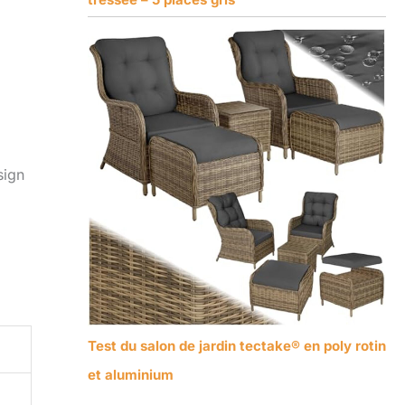
sign
Test du salon de jardin tectake® en poly rotin
et aluminium