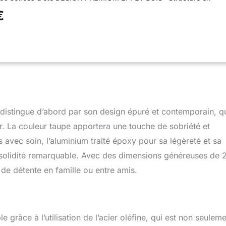
 effet bois et habillage résine tressée beige pour un salon naturel,
€
légant MATÉRIAUX DURABLES & DÉPERLANTS : Acier époxy
oussins polyester 225 g/m² déperlants, conçus pour résister aux
res au quotidien TABLE BASSE ÉLÉGANTE & PRATIQUE : Plateau
ée idéal pour les apéritifs et accessoires, les housses de coussins
our un entretien simple et rapide HESPÉRIDE : La Marque
çais* propose depuis 2010 un mobilier de jardin élégant et
ansat aux salons de jardin, pour transformer chaque instant
nt extraordinaire !
distingue d’abord par son design épuré et contemporain, q
ur. La couleur taupe apportera une touche de sobriété et
s avec soin, l’aluminium traité époxy pour sa légèreté et sa
une solidité remarquable. Avec des dimensions généreuses de 
de détente en famille ou entre amis.
 grâce à l’utilisation de l’acier oléfine, qui est non seulem