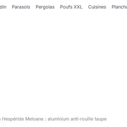
din
Parasols
Pergolas
Poufs XXL
Cuisines
Planch
n Hespéride Meloane : aluminium anti-rouille taupe