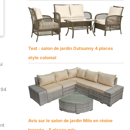
Test : salon de jardin Outsunny 4 places
style colonial
ui
294
Avis sur le salon de jardin Milo en résine
ent
tressée – 5 places gris