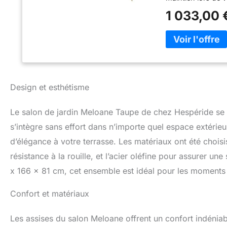
acier traité époxy
1 033,00 
chaleureux et é
anti‑rouille et c
intempéries légè
en pierre sintéris
sont amovibles p
préférée des Fran
accessible, du tr
Design et esthétisme
ordinaire en mome
Le salon de jardin Meloane Taupe de chez Hespéride se 
s’intègre sans effort dans n’importe quel espace extérie
d’élégance à votre terrasse. Les matériaux ont été choisi
résistance à la rouille, et l’acier oléfine pour assurer 
x 166 x 81 cm, cet ensemble est idéal pour les moments 
Confort et matériaux
Les assises du salon Meloane offrent un confort indéniable