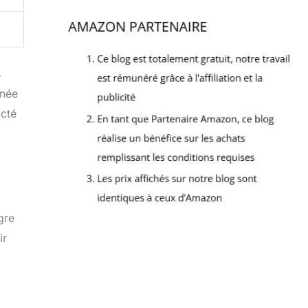
s
gnée
acté
x
gre
ir