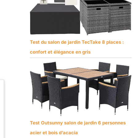
Test du salon de jardin TecTake 8 places :
confort et élégance en gris
Test Outsunny salon de jardin 6 personnes
acier et bois d’acacia