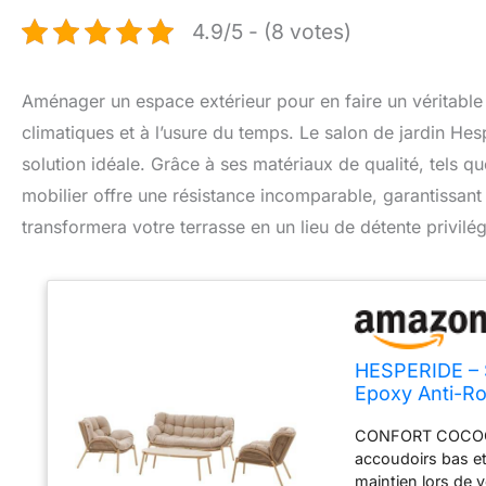
4.9/5 - (8 votes)
Aménager un espace extérieur pour en faire un véritable 
climatiques et à l’usure du temps. Le salon de jardin 
solution idéale. Grâce à ses matériaux de qualité, tels que 
mobilier offre une résistance incomparable, garantissant lo
transformera votre terrasse en un lieu de détente privilég
HESPERIDE – S
Epoxy Anti-Ro
Déperlant – C
CONFORT COCOONI
Pierre Sintéri
accoudoirs bas et
maintien lors de