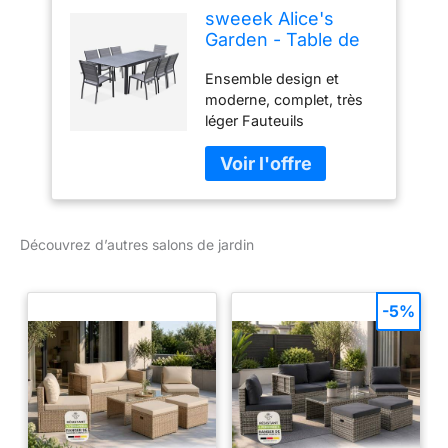
sweeek Alice's
Garden - Table de
Jardin Extensible
Ensemble design et
Aluminium + 8
moderne, complet, très
assises - Chicago
léger Fauteuils
Anthracite/Gris
empilables, textilène
Taupe - Table en
rembourré pour encore
Aluminium
plus de confort !
175/245cm avec
Système d'extension
rallonge et 8
papillon très simple Ce
assises en textilène
Découvrez d’autres salons de jardin
produit est composé de
plusieurs cartons
-5%