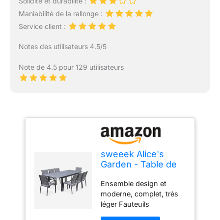
Solidité et durabilité :
Maniabilité de la rallonge :
Service client :
Notes des utilisateurs 4.5/5
Note de 4.5 pour 129 utilisateurs
sweeek Alice's
Garden - Table de
Jardin Extensible
Ensemble design et
Aluminium + 8
moderne, complet, très
assises - Chicago
léger Fauteuils
Anthracite/Gris
empilables, textilène
Taupe - Table en