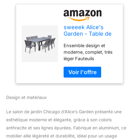
sweeek Alice's
Garden - Table de
Jardin Extensible
Ensemble design et
Aluminium + 8
moderne, complet, très
assises - Chicago
léger Fauteuils
Anthracite/Gris
empilables, textilène
Taupe - Table en
rembourré pour encore
Aluminium
plus de confort !
175/245cm avec
Système d'extension
rallonge et 8
papillon très simple Ce
assises en textilène
Design et matériaux
produit est composé de
plusieurs cartons
Le salon de jardin Chicago d’Alice’s Garden présente une
esthétique moderne et élégante, grâce à son coloris
anthracite et ses lignes épurées. Fabriqué en aluminium, ce
mobilier allie légèreté et durabilité, idéal pour un usage