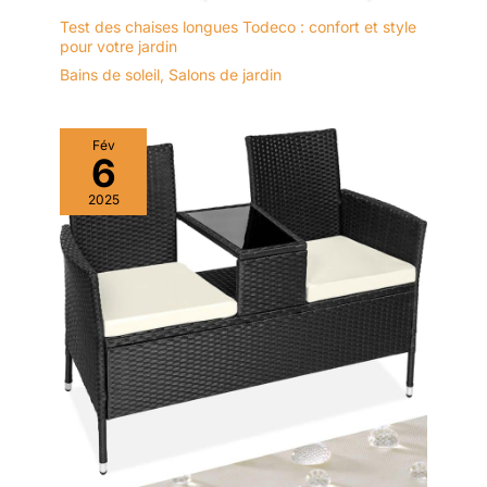
Test des chaises longues Todeco : confort et style
pour votre jardin
Bains de soleil
,
Salons de jardin
Fév
6
2025