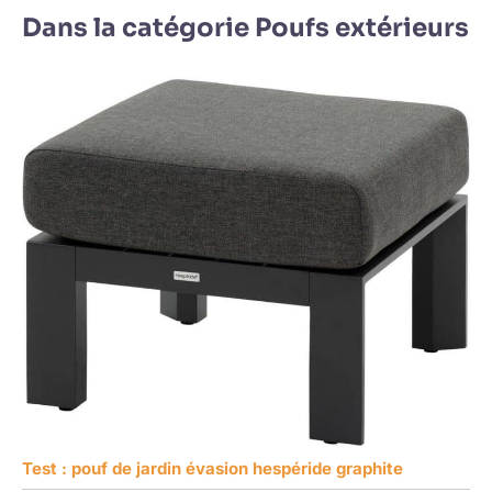
Dans la catégorie Poufs extérieurs
Test : pouf de jardin évasion hespéride graphite