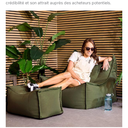
les longs étés dans le
crédibilité et son attrait auprès des acheteurs potentiels.
jardin ou pour accueillir
des invités
supplémentaires. UNE
QUALITÉ DURABLE:
Conçu par icon et
fabriqué avec un tissu
certifié OKEO-TEX,
répondant à des normes
de sécurité strictes.
Dimensions: L/Fauteuil:
94 cm, Repose-pieds: 67
cm, P/Fauteuil: 94 cm,
Repose-pieds: 45 cm,
H/Fauteuil: 75 cm,
Repose-pieds: 34 cm.