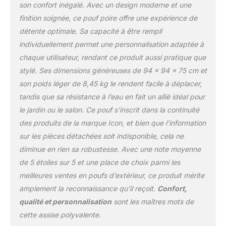
est idéal pour se
son confort inégalé. Avec un design moderne et une
détendre. Bille
finition soignée, ce pouf poire offre une expérience de
polystyrène remplissage
détente optimale. Sa capacité à être rempli
pouf. Ajoutez ou retirez
du rembourrage de billes
individuellement permet une personnalisation adaptée à
de polystyrène selon
chaque utilisateur, rendant ce produit aussi pratique que
votre souhait de confort.
stylé. Ses dimensions généreuses de 94 x 94 x 75 cm et
MATÉRIAU DURABLE:
son poids léger de 8,45 kg le rendent facile à déplacer,
Cet ensemble d'extérieur
est fabriqué à partir d'un
tandis que sa résistance à l’eau en fait un allié idéal pour
tissu oléfine certifié
le jardin ou le salon. Ce pouf s’inscrit dans la continuité
OKEO-TEX, un matériau
des produits de la marque Icon, et bien que l’information
hydrofuge, résistant aux
sur les pièces détachées soit indisponible, cela ne
UV et à la moisissure, qui
convient à une utilisation
diminue en rien sa robustesse. Avec une note moyenne
à l'intérieur comme à
de 5 étoiles sur 5 et une place de choix parmi les
l'extérieur. Les doubles
meilleures ventes en poufs d’extérieur, ce produit mérite
coutures et la double
amplement la reconnaissance qu’il reçoit.
Confort,
fermeture éclair offrent
qualité et personnalisation
sont les maîtres mots de
une durabilité
supplémentaire.
cette assise polyvalente.
DÉTENDEZ-VOUS