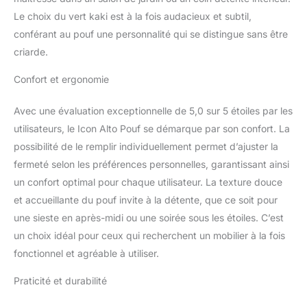
REMBOURRAGE INCLUS:
Le choix du vert kaki est à la fois audacieux et subtil,
Fauteuil pouf et repose-
conférant au pouf une personnalité qui se distingue sans être
pieds avec rembourrage
criarde.
inclus. Ce produit est
livré dans plusieurs
Confort et ergonomie
cartons ; aucun
assemblage n'est
Avec une évaluation exceptionnelle de 5,0 sur 5 étoiles par les
nécessaire. Léger et
portable, cet ensemble
utilisateurs, le Icon Alto Pouf se démarque par son confort. La
de fauteuils confortables
possibilité de le remplir individuellement permet d’ajuster la
est idéal pour se
fermeté selon les préférences personnelles, garantissant ainsi
détendre. Bille
un confort optimal pour chaque utilisateur. La texture douce
polystyrène remplissage
et accueillante du pouf invite à la détente, que ce soit pour
pouf. Ajoutez ou retirez
du rembourrage de billes
une sieste en après-midi ou une soirée sous les étoiles. C’est
de polystyrène selon
un choix idéal pour ceux qui recherchent un mobilier à la fois
votre souhait de confort.
fonctionnel et agréable à utiliser.
MATÉRIAU DURABLE:
Cet ensemble d'extérieur
Praticité et durabilité
est fabriqué à partir d'un
tissu oléfine certifié