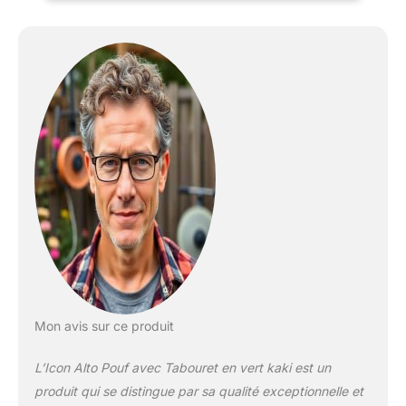
de conserver leur forme,
ainsi que d'un porte-
gobelet intégré. Le
repose-pieds présente
un design unique à
panneaux, pour un
confort élégant. En
raison de la nature des
produits remplis de billes,
les dimensions peuvent
varier. POUF AVEC
REMBOURRAGE INCLUS:
Fauteuil pouf et repose-
pieds avec rembourrage
inclus. Ce produit est
livré dans plusieurs
cartons ; aucun
Mon avis sur ce produit
assemblage n'est
nécessaire. Léger et
L’Icon Alto Pouf avec Tabouret en vert kaki est un
portable, cet ensemble
de fauteuils confortables
produit qui se distingue par sa qualité exceptionnelle et