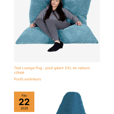
Test Lounge Pug : pouf géant XXL en velours
côtelé
Poufs extérieurs
Fév
22
2025