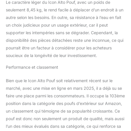
Le caractère léger du Icon Alto Pouf, avec un poids de
OKEO-TEX, un matériau
hydrofuge, résistant aux
seulement 8,45 kg, le rend facile à déplacer d’un endroit à un
UV et à la moisissure, qui
autre selon les besoins. En outre, sa résistance à l’eau en fait
convient à une utilisation
un choix judicieux pour un usage extérieur, car il peut
à l'intérieur comme à
supporter les intempéries sans se dégrader. Cependant, la
l'extérieur. Les doubles
disponibilité des pièces détachées reste une inconnue, ce qui
coutures et la double
fermeture éclair offrent
pourrait être un facteur à considérer pour les acheteurs
une durabilité
soucieux de la longévité de leur investissement.
supplémentaire.
DÉTENDEZ-VOUS
Performance et classement
PARTOUT: Pouf exterieur
conçu pour faciliter la vie
Bien que le Icon Alto Pouf soit relativement récent sur le
en extérieur. Cet
marché, avec une mise en ligne en mars 2025, il a déjà su se
ensemble de mobilier de
jardin est idéal comme
faire une place parmi les consommateurs. Il occupe la 103ème
siège de piscine, chaise
position dans la catégorie des poufs d’extérieur sur Amazon,
longue de terrasse,
un classement qui témoigne de sa popularité croissante. Ce
chaise de balcon ou
pouf est donc non seulement un produit de qualité, mais aussi
mobilier de jardin élégant
l’un des mieux évalués dans sa catégorie, ce qui renforce sa
. Un incontournable pour