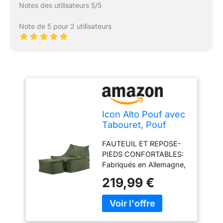
Notes des utilisateurs 5/5
Note de 5 pour 2 utilisateurs
Icon Alto Pouf avec
Tabouret, Pouf
Poire avec
FAUTEUIL ET REPOSE-
Remplissage,
PIEDS CONFORTABLES:
Chaise Confortable,
Fabriqués en Allemagne,
Fauteuil Salon
ce fauteuil et ce repose-
Confortable, Chaise
219,99 €
pieds d'extérieur en
de Jardin, Salon de
polyéthylènesont dotés
Jardin Exterieur,
d'une structure interne
Fauteuil Exterieur,
en tissu qui leur permet
Vert Kaki