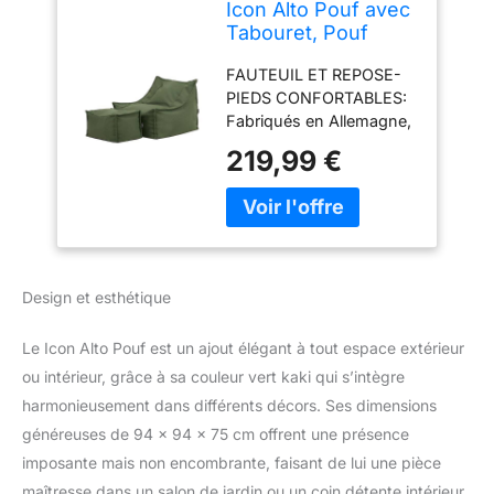
Icon Alto Pouf avec
Tabouret, Pouf
Poire avec
FAUTEUIL ET REPOSE-
Remplissage,
PIEDS CONFORTABLES:
Chaise Confortable,
Fabriqués en Allemagne,
Fauteuil Salon
ce fauteuil et ce repose-
Confortable, Chaise
219,99 €
pieds d'extérieur en
de Jardin, Salon de
polyéthylènesont dotés
Jardin Exterieur,
d'une structure interne
Fauteuil Exterieur,
en tissu qui leur permet
Vert Kaki
de conserver leur forme,
ainsi que d'un porte-
Design et esthétique
gobelet intégré. Le
repose-pieds présente
Le Icon Alto Pouf est un ajout élégant à tout espace extérieur
un design unique à
panneaux, pour un
ou intérieur, grâce à sa couleur vert kaki qui s’intègre
confort élégant. En
harmonieusement dans différents décors. Ses dimensions
raison de la nature des
généreuses de 94 x 94 x 75 cm offrent une présence
produits remplis de billes,
imposante mais non encombrante, faisant de lui une pièce
les dimensions peuvent
maîtresse dans un salon de jardin ou un coin détente intérieur.
varier. POUF AVEC