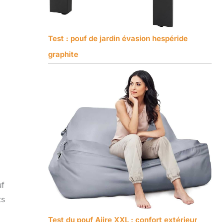
Test : pouf de jardin évasion hespéride
graphite
uf
ts
Test du pouf Aiire XXL : confort extérieur