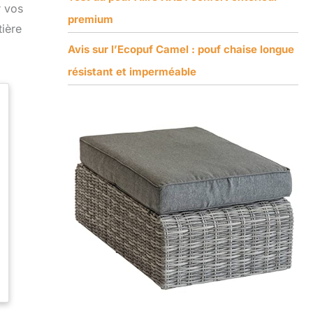
r vos
premium
tière
Avis sur l’Ecopuf Camel : pouf chaise longue
résistant et imperméable