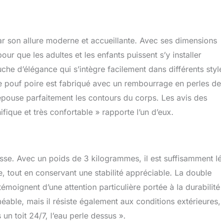
s d'utilisation prolongée. Pratique et polyvalent : Ce fauteuil
 à déplacer, ce qui permet de l'utiliser aussi bien en intérieur qu'en
our les soirées d'été, l'aménagement d'un patio, d'une terrasse ou
 son allure moderne et accueillante. Avec ses dimensions
ur que les adultes et les enfants puissent s’y installer
he d’élégance qui s’intègre facilement dans différents styl
. Ce pouf poire est fabriqué avec un rembourrage en perles de
épouse parfaitement les contours du corps. Les avis des
fique et très confortable » rapporte l’un d’eux.
sse. Avec un poids de 3 kilogrammes, il est suffisamment l
, tout en conservant une stabilité appréciable. La double
témoignent d’une attention particulière portée à la durabilité
méable, mais il résiste également aux conditions extérieures,
 un toit 24/7, l’eau perle dessus ».