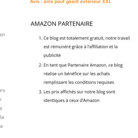
Avis : aiire pouf géant extérieur XXL
 en
urs
n
a
la
la