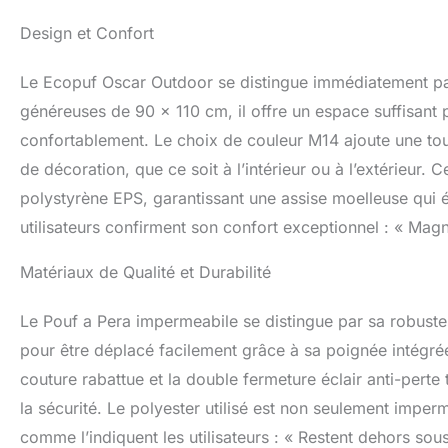
confort même en ca
est léger et facile
Design et Confort
extérieur. Idéal p
d'un kiosque.
Le Ecopuf Oscar Outdoor se distingue immédiatement par
généreuses de 90 x 110 cm, il offre un espace suffisant po
confortablement. Le choix de couleur M14 ajoute une touc
de décoration, que ce soit à l’intérieur ou à l’extérieur
polystyrène EPS, garantissant une assise moelleuse qui 
utilisateurs confirment son confort exceptionnel : « Magni
Matériaux de Qualité et Durabilité
Le Pouf a Pera impermeabile se distingue par sa robuste
pour être déplacé facilement grâce à sa poignée intégrée
couture rabattue et la double fermeture éclair anti-perte 
la sécurité. Le polyester utilisé est non seulement imper
comme l’indiquent les utilisateurs : « Restent dehors sous