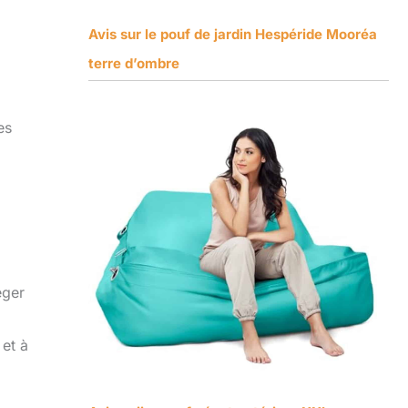
Avis sur le pouf de jardin Hespéride Mooréa
terre d’ombre
es
éger
 et à