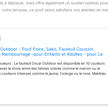
cile à déplacer, mais offre également un soutien optimal pou
votre terrasse, ce pouf saura satisfaire vos attentes en ma
Outdoor - Pouf Poire, Sako, Fauteuil Coussin
 Rembourrage -pour Enfants et Adultes - pour La
Extérieur - Polyester Durable, avec Poignée -
uleurs : Le fauteuil Oscar Outdoor est disponible en 10 couleurs
14
 avez le choix entre des teintes sobres comme le marron ou le
s couleurs intenses comme le jaune, l'orange ou le rose. Matériau
le est fabriqué en polyester Outdoor, un matériau imperméable et
mpéries. Il est parfait pour la terrasse ou le patio. Design
pouf a une forme ergonomique qui permet de s'asseoir et de se
ablement. Son assise confortable et son design moderne le
 les activités quotidiennes. Garniture : Le sac-fauteuil Oscar
 d'un remplissage de 250 litres, qui assure la stabilité et le