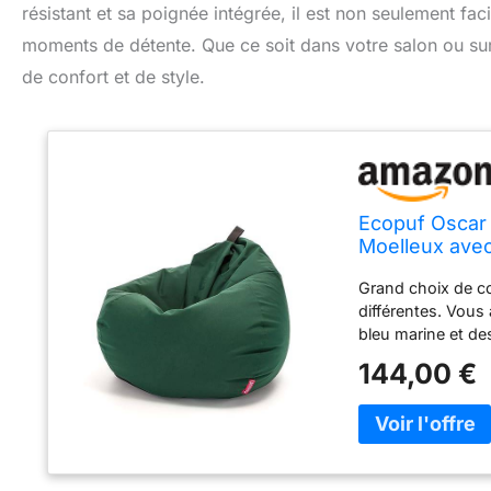
résistant et sa poignée intégrée, il est non seulement fa
moments de détente. Que ce soit dans votre salon ou sur 
de confort et de style.
Ecopuf Oscar 
Moelleux avec
Maison et à L'
Grand choix de co
90x110cm - M
différentes. Vous
bleu marine et de
durable : le modè
144,00 €
résistant aux inte
ergonomique : le 
détendre confort
rendent idéal pour
Outdoor est équipé