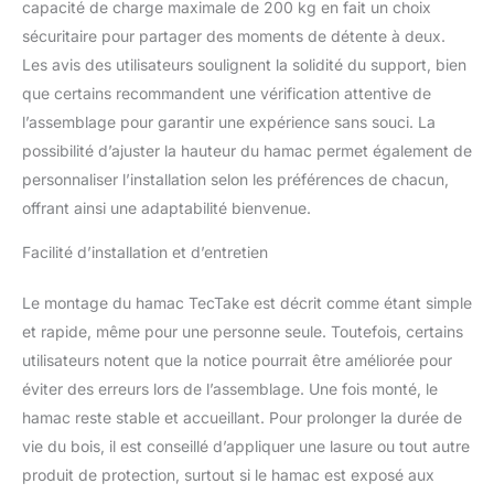
Conçu pour résister aux
capacité de charge maximale de 200 kg en fait un choix
intempéries, ce lit de
sécuritaire pour partager des moments de détente à deux.
jardin est le complément
Les avis des utilisateurs soulignent la solidité du support, bien
parfait de votre salon de
que certains recommandent une vérification attentive de
jardin, offrant un espace
confortable et sûr pour
l’assemblage pour garantir une expérience sans souci. La
vous détendre sous le
possibilité d’ajuster la hauteur du hamac permet également de
soleil ou à l'ombre de
personnaliser l’installation selon les préférences de chacun,
votre véranda. SÉCURITÉ
offrant ainsi une adaptabilité bienvenue.
ET FACILITÉ À PORTÉE
DE MAIN: Profitez d'une
Facilité d’installation et d’entretien
installation sans tracas
grâce aux crochets
Le montage du hamac TecTake est décrit comme étant simple
galvanisés et chaînes en
acier ajustables en
et rapide, même pour une personne seule. Toutefois, certains
hauteur, garantissant
utilisateurs notent que la notice pourrait être améliorée pour
une suspension sûre et
éviter des erreurs lors de l’assemblage. Une fois monté, le
facile de votre hamac sur
hamac reste stable et accueillant. Pour prolonger la durée de
pied bois. Que ce soit sur
votre terrasse, balcon ou
vie du bois, il est conseillé d’appliquer une lasure ou tout autre
dans votre veranda,
produit de protection, surtout si le hamac est exposé aux
bénéficiez d'un montage