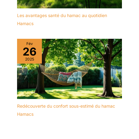
Les avantages santé du hamac au quotidien
Hamacs
Fév
26
2025
Redécouverte du confort sous-estimé du hamac
Hamacs