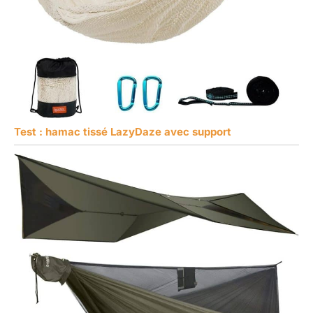
Test : hamac tissé LazyDaze avec support