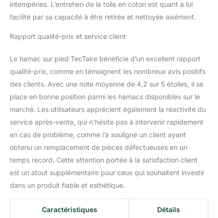
intempéries. L’entretien de la toile en coton est quant à lui
rapide et simple, vous
facilité par sa capacité à être retirée et nettoyée aisément.
laissant plus de temps
pour vous prélasser et
Rapport qualité-prix et service client
moins de temps à vous
soucier de la stabilité.
Le hamac sur pied TecTake bénéficie d’un excellent rapport
ENTRETIEN AISÉ,
DURABILITÉ ASSURÉE:
qualité-prix, comme en témoignent les nombreux avis positifs
Conçu avec un bois très
des clients. Avec une note moyenne de 4,2 sur 5 étoiles, il se
robuste et facile à
place en bonne position parmi les hamacs disponibles sur le
entretenir, notre hamac
marché. Les utilisateurs apprécient également la réactivité du
exterieur promet de
résister aux caprices de
service après-vente, qui n’hésite pas à intervenir rapidement
la météo tout en
en cas de problème, comme l’a souligné un client ayant
conservant son
obtenu un remplacement de pièces défectueuses en un
élégance. Que vous
temps record. Cette attention portée à la satisfaction client
choisissiez de l'installer
est un atout supplémentaire pour ceux qui souhaitent investir
près de la piscine, sur
une terrasse ou dans un
dans un produit fiable et esthétique.
coin de votre jardin, ce
hamac avec support
Caractéristiques
Détails
reste impeccable saison