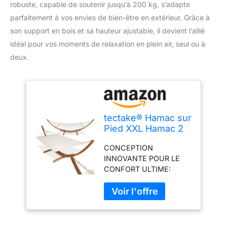
robuste, capable de soutenir jusqu’à 200 kg, s’adapte
parfaitement à vos envies de bien-être en extérieur. Grâce à
son support en bois et sa hauteur ajustable, il devient l’allié
idéal pour vos moments de relaxation en plein air, seul ou à
deux.
tectake® Hamac sur
Pied XXL Hamac 2
Places Coton avec
CONCEPTION
Support en Bois
INNOVANTE POUR LE
415x150x124cm,
CONFORT ULTIME:
Supporte jusqu'à
Découvrez le summum
200 kg, Couchage
du relax avec notre
205x150cm,
hamac sur pied, conçu
Ajustable en
pour marier la stabilité
Hauteur pour
d'une structure en bois
Terrasse Exterieur