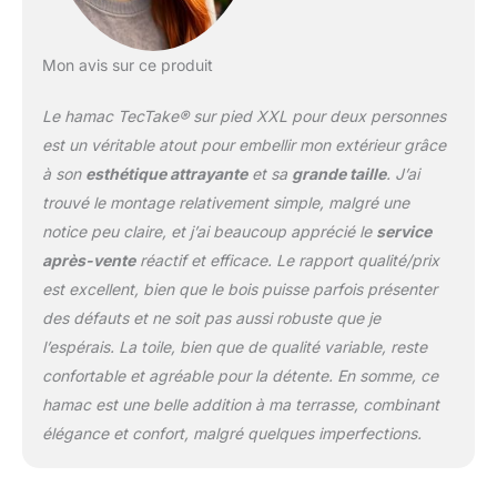
être. DOUBLEZ LE
PLAISIR, DOUBLEZ LA
DÉTENTE: Notre hamac
Mon avis sur ce produit
2 places vous invite à
partager des moments
Le hamac TecTake® sur pied XXL pour deux personnes
de relaxation uniques
est un véritable atout pour embellir mon extérieur grâce
dans votre jardin ou au
à son
esthétique attrayante
et sa
grande taille
. J’ai
bord de la piscine.
trouvé le montage relativement simple, malgré une
Conçu pour résister aux
intempéries, ce lit de
notice peu claire, et j’ai beaucoup apprécié le
service
jardin est le complément
après-vente
réactif et efficace. Le rapport qualité/prix
parfait de votre salon de
est excellent, bien que le bois puisse parfois présenter
jardin, offrant un espace
des défauts et ne soit pas aussi robuste que je
confortable et sûr pour
vous détendre sous le
l’espérais. La toile, bien que de qualité variable, reste
soleil ou à l'ombre de
confortable et agréable pour la détente. En somme, ce
votre véranda. SÉCURITÉ
hamac est une belle addition à ma terrasse, combinant
ET FACILITÉ À PORTÉE
élégance et confort, malgré quelques imperfections.
DE MAIN: Profitez d'une
installation sans tracas
grâce aux crochets