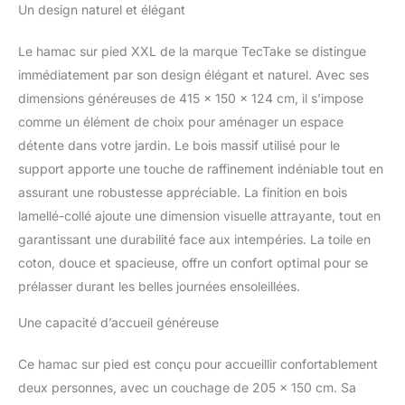
Un design naturel et élégant
robuste à un confort de
Piscine
couchage inégalé. Idéal
pour vos après-midis
Le hamac sur pied XXL de la marque TecTake se distingue
détente en solo ou à
immédiatement par son design élégant et naturel. Avec ses
deux, ce hamac est un
dimensions généreuses de 415 x 150 x 124 cm, il s’impose
incontournable de votre
comme un élément de choix pour aménager un espace
salon de jardin extérieur.
Avec un montage simple,
détente dans votre jardin. Le bois massif utilisé pour le
vous transformerez
support apporte une touche de raffinement indéniable tout en
instantanément votre
assurant une robustesse appréciable. La finition en bois
jardin, balcon ou terrasse
lamellé-collé ajoute une dimension visuelle attrayante, tout en
extérieure en un espace
de relaxation et de bien-
garantissant une durabilité face aux intempéries. La toile en
être. DOUBLEZ LE
coton, douce et spacieuse, offre un confort optimal pour se
PLAISIR, DOUBLEZ LA
prélasser durant les belles journées ensoleillées.
DÉTENTE: Notre hamac
2 places vous invite à
Une capacité d’accueil généreuse
partager des moments
de relaxation uniques
Ce hamac sur pied est conçu pour accueillir confortablement
dans votre jardin ou au
deux personnes, avec un couchage de 205 x 150 cm. Sa
bord de la piscine.