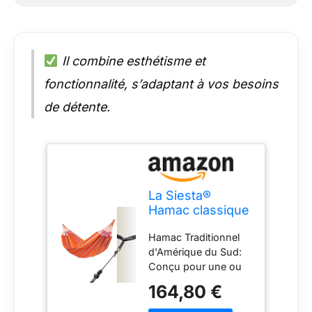
Il combine esthétisme et
fonctionnalité, s’adaptant à vos besoins
de détente.
La Siesta®
Hamac classique
Brisa XL King et
Hamac Traditionnel
support d'arbre –
d'Amérique du Sud:
Kit de
Conçu pour une ou
suspension pour
deux personnes avec
intérieur et
164,80 €
une largeur de toile
extérieur –
de 160 cm. Pour une