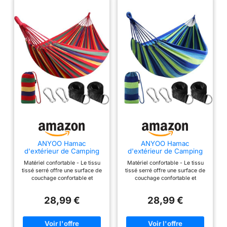
admise de 160 kg.
Expertise Familiale de
Plus de 30 Ans: La
famille Grisar,
spécialisée dans la
conception originale,
assure une
expérience de
relaxation créative et
authentique
Durabilité et
Résistance aux
Éléments: Les
systèmes de
ANYOO Hamac
ANYOO Hamac
d'extérieur de Camping
d'extérieur de Camping
suspension La Siesta
Toile Portable avec
Toile Portable avec
sont construits pour
Matériel confortable - Le tissu
Matériel confortable - Le tissu
Sangles pour Arbres
Sangles pour Arbres
tissé serré offre une surface de
tissé serré offre une surface de
durer. Robustes et
couchage confortable et
couchage confortable et
durables, ils résistent
soutenue, et le hamac s'adapte
soutenue, et le hamac s'adapte
à la forme de votre corps pour
à la forme de votre corps pour
aux éléments et
28,99 €
28,99 €
réduire les points de pression
réduire les points de pression
répondent aux
et offrir une relaxation
et offrir une relaxation
exigences sévères
maximale. Le coton résistant à
maximale. Le coton résistant à
la décoloration est résistant à
la décoloration est résistant à
des environnements