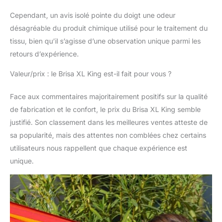
augmentant ainsi sa
Cependant, un avis isolé pointe du doigt une odeur
longévité et son
désagréable du produit chimique utilisé pour le traitement du
confort, fabriqué avec
tissu, bien qu’il s’agisse d’une observation unique parmi les
des matériaux de
qualité en
retours d’expérience.
polypropylène à 100 %.
Valeur/prix : le Brisa XL King est-il fait pour vous ?
Face aux commentaires majoritairement positifs sur la qualité
de fabrication et le confort, le prix du Brisa XL King semble
justifié. Son classement dans les meilleures ventes atteste de
sa popularité, mais des attentes non comblées chez certains
utilisateurs nous rappellent que chaque expérience est
unique.