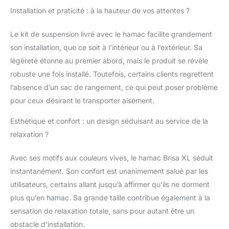
de relaxation créative et
Installation et praticité : à la hauteur de vos attentes ?
authentique Durabilité
et Résistance aux
Le kit de suspension livré avec le hamac facilite grandement
Éléments: Les
systèmes de
son installation, que ce soit à l’intérieur ou à l’extérieur. Sa
suspension La Siesta
légèreté étonne au premier abord, mais le produit se révèle
sont construits pour
robuste une fois installé. Toutefois, certains clients regrettent
durer. Robustes et
l’absence d’un sac de rangement, ce qui peut poser problème
durables, ils résistent
aux éléments et
pour ceux désirant le transporter aisément.
répondent aux
Esthétique et confort : un design séduisant au service de la
exigences sévères des
environnements
relaxation ?
extérieurs. Une
sensation de légèreté
Avec ses motifs aux couleurs vives, le hamac Brisa XL séduit
parfaite sur 84 cordes
instantanément. Son confort est unanimement salué par les
suspendues,
utilisateurs, certains allant jusqu’à affirmer qu’ils ne dorment
démontrant la qualité
du hamac par le
plus qu’en hamac. Sa grande taille contribue également à la
nombre de cordes qui
sensation de relaxation totale, sans pour autant être un
assure une meilleure
obstacle d’installation.
répartition du poids,