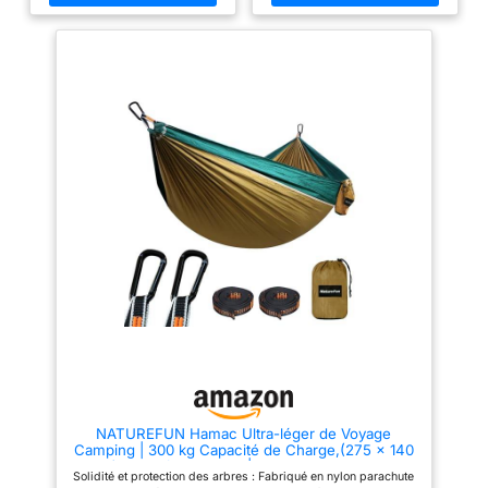
l'usure et conçu pour résister à
l'usure et conçu pour résister à
extérieurs. Une
une utilisation en extérieur. TÜV
une utilisation en extérieur. TÜV
rapporte une capacité de
rapporte une capacité de
sensation de légèreté
charge statique maximale: 300
charge statique maximale: 300
parfaite sur 84
kg Conception anti-
kg Conception anti-
cordes suspendues,
renversement - Les hamacs
renversement - Les hamacs
conçus ont un côté plus long et
conçus ont un côté plus long et
démontrant la qualité
un côté plus court. Le côté plus
un côté plus court. Le côté plus
du hamac par le
long est en bas et le côté plus
long est en bas et le côté plus
court est en haut, ce qui crée
court est en haut, ce qui crée
nombre de cordes
une surface de sommeil plus
une surface de sommeil plus
qui assure une
plate et réduit le risque de
plate et réduit le risque de
meilleure répartition
basculement. Système de
basculement. Système de
suspension - Il est livré avec
suspension - Il est livré avec
du poids,
des sangles en nylon haute
des sangles en nylon haute
augmentant ainsi sa
densité respectueuses des
densité respectueuses des
arbres et 2 mousquetons, ce qui
arbres et 2 mousquetons, ce qui
longévité et son
permet de mettre en place et de
permet de mettre en place et de
confort, fabriqué
démonter facilement le hamac
démonter facilement le hamac
avec des matériaux
sans endommager les arbres.
sans endommager les arbres.
Ce type de système de
Ce type de système de
de qualité en
suspension utilisé vous
suspension utilisé vous
polypropylène à 100
apportera plus de confort et de
apportera plus de confort et de
sécurité pour le hamac. Et assez
sécurité pour le hamac. Et assez
%.
solide pour supporter le poids
solide pour supporter le poids
du hamac et de ses occupants.
du hamac et de ses occupants.
NATUREFUN Hamac Ultra-léger de Voyage
Compact et portable - Lorsqu'il
Compact et portable - Lorsqu'il
Camping | 300 kg Capacité de Charge,(275 x 140
n'est pas utilisé, rangez votre
n'est pas utilisé, rangez votre
cm) Nylon à Parachute| 2 x Mousquetons de
hamac dans le sac de
hamac dans le sac de
Solidité et protection des arbres : Fabriqué en nylon parachute
qualités, 2 x Sangles de Nylon| pour Jardin
rangement respirant, qui est
rangement respirant, qui est