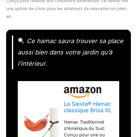
Conçu pour résister aux conditions extérieures, ce hamac est
une option de choix pour les amateurs de relaxation en plein
air.
Ce hamac saura trouver sa place
aussi bien dans votre jardin qu’à
l’intérieur.
La Siesta® Hamac
classique Brisa XL
King et support
Hamac Traditionnel
d'arbre – Kit de
d'Amérique du Sud:
suspension pour
Conçu pour une ou
intérieur et