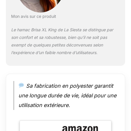
Durabilité et
Résistance aux
Éléments: Les
Mon avis sur ce produit
systèmes de
suspension La Siesta
Le hamac Brisa XL King de La Siesta se distingue par
sont construits pour
son confort et sa robustesse, bien qu’il ne soit pas
durer. Robustes et
exempt de quelques petites déconvenues selon
durables, ils résistent
aux éléments et
l’expérience d’un faible nombre d’utilisateurs.
répondent aux
exigences sévères
des environnements
extérieurs. Une
sensation de légèreté
Sa fabrication en polyester garantit
parfaite sur 84
une longue durée de vie, idéal pour une
cordes suspendues,
démontrant la qualité
utilisation extérieure.
du hamac par le
nombre de cordes
qui assure une
meilleure répartition