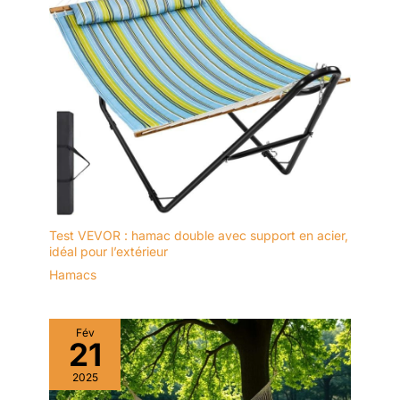
soutient votre corps confortablement, réduisant les points de
pression.Le tissu en nylon doux offre une expérience douillette
et relaxante.allongez-vous en diagonale dans le hamac pour un
maximum de confort.Le nylon respirant offre une bonne
circulation de l'air, évitant ainsi la surchauffe.Facile à entretenir,
lavable en machine, grande solidité des couleurs, aucun
entretien supplémentaire n'est nécessaire après utilisation.
Test VEVOR : hamac double avec support en acier,
idéal pour l’extérieur
Hamacs
Fév
21
2025