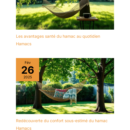
Les avantages santé du hamac au quotidien
Hamacs
Fév
26
2025
Redécouverte du confort sous-estimé du hamac
Hamacs