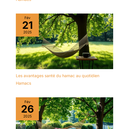
Fév
21
2025
Les avantages santé du hamac au quotidien
Hamacs
Fév
26
2025