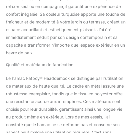
long, 100 cm de large et
relaxer seul ou en compagnie, il garantit une expérience de
110 cm de haut. Assez
confort inégalée. Sa couleur turquoise apporte une touche de
grand pour deux
fraîcheur et de modernité à votre jardin ou terrasse, créant un
personnes ou avec un
espace accueillant et esthétiquement plaisant. J’ai été
peu d'espace
supplémentaire pour être
immédiatement séduit par son design contemporain et sa
plus confortable seul.
capacité à transformer n’importe quel espace extérieur en un
Cadre : ce hamac
havre de paix.
d'extérieur élégant est
livré avec une structure
Qualité et matériaux de fabrication
en métal robuste. Le
cadre se monte
Le hamac Fatboy® Headdemock se distingue par l’utilisation
facilement et en un rien
de matériaux de haute qualité. Le cadre en métal assure une
de temps. Ainsi, vous
pouvez profiter de ce
robustesse exemplaire, tandis que le tissu en polyester offre
hamac suspendu
une résistance accrue aux intempéries. Ces matériaux sont
partout, même quand il
choisis pour leur durabilité, garantissant ainsi une longue vie
n'y a pas d'arbre en vue.
au produit même en extérieur. Lors de mes essais, j’ai
Montage : Fatboy
Headdemock est très
constaté que le hamac ne se déforme pas et conserve son
facile à monter et à
aspect neuf malgré une utilisation régulière. C’est sans