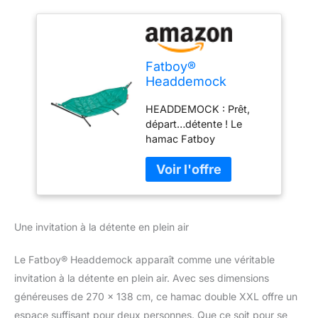
Fatboy®
Headdemock
(-25%) Hamac
HEADDEMOCK : Prêt,
Double XXL |
départ…détente ! Le
Hamac 2
hamac Fatboy
Personnes / Places
Headdemock est un
avec Support |
hamac de jardin robuste
Turquoise |
et élégant. Pas besoin
Approprié pour
d'arbres ou de murs :
l'extérieur pour
vous pouvez vous
Jardin & terrasse |
Une invitation à la détente en plein air
détendre partout où
270 x 138 cm
vous le souhaitez
Grande taille : ce hamac
Le Fatboy® Headdemock apparaît comme une véritable
avec structure de Fatboy
invitation à la détente en plein air. Avec ses dimensions
mesure 270 cm de long
généreuses de 270 x 138 cm, ce hamac double XXL offre un
et 140 cm de large. Le
espace suffisant pour deux personnes. Que ce soit pour se
cadre mesure 330 cm de