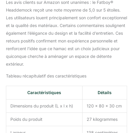
facilement à l'eau tiède et
Les avis clients sur Amazon sont unanimes : le Fatboy®
au savon neutre et vous
Headdemock reçoit une note moyenne de 5,0 sur 5 étoiles.
pouvez l'utiliser aussi
Les utilisateurs louent principalement son confort exceptionnel
bien à l'intérieur qu'à
et la qualité des matériaux. Certains commentaires soulignent
l'extérieur
également l’élégance du design et la facilité d’entretien. Ces
retours positifs confirment mon expérience personnelle et
renforcent l’idée que ce hamac est un choix judicieux pour
quiconque cherche à aménager un espace de détente
extérieur.
Tableau récapitulatif des caractéristiques
Caractéristiques
Détails
Dimensions du produit (L x l x h)
120 x 80 x 30 cm
Poids du produit
27 kilogrammes
Largeur
138 centimètres