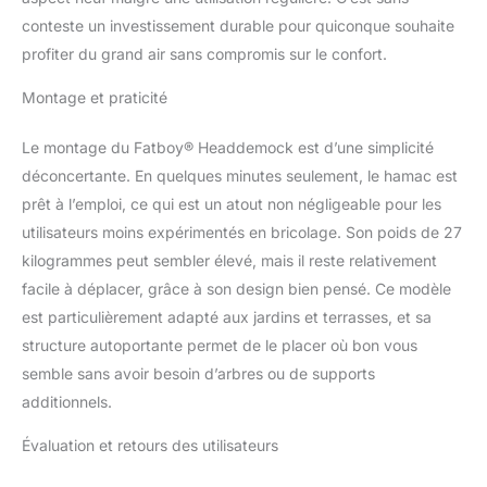
démonter. Rejoignez les
conteste un investissement durable pour quiconque souhaite
tringles, étendez le
profiter du grand air sans compromis sur le confort.
hamac et accrochez-le
au support... vous êtes
Montage et praticité
prêt à vous balancer.
L'été est fini ? Profitez du
Le montage du Fatboy® Headdemock est d’une simplicité
hamac à l'intérieur ou
démontez-le et rangez-le
déconcertante. En quelques minutes seulement, le hamac est
facilement sans prendre
prêt à l’emploi, ce qui est un atout non négligeable pour les
trop de place. Robuste et
utilisateurs moins expérimentés en bricolage. Son poids de 27
durable : ne vous laissez
kilogrammes peut sembler élevé, mais il reste relativement
pas tricher par ses lignes
élégantes et sa facilité de
facile à déplacer, grâce à son design bien pensé. Ce modèle
montage. Ce hamac
est particulièrement adapté aux jardins et terrasses, et sa
avec support est très
structure autoportante permet de le placer où bon vous
robuste et extrêmement
semble sans avoir besoin d’arbres ou de supports
résistant : il porte
additionnels.
confortablement deux
personnes jusqu'à 150
Évaluation et retours des utilisateurs
kg, il est hydrofuge et
anti-taches. Il se nettoie