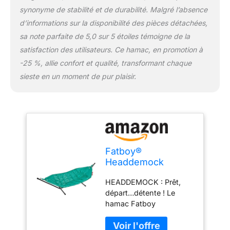
démonter. Rejoignez les
synonyme de stabilité et de durabilité. Malgré l’absence
tringles, étendez le
d’informations sur la disponibilité des pièces détachées,
hamac et accrochez-le
sa note parfaite de 5,0 sur 5 étoiles témoigne de la
au support... vous êtes
prêt à vous balancer.
satisfaction des utilisateurs. Ce hamac, en promotion à
L'été est fini ? Profitez du
-25 %, allie confort et qualité, transformant chaque
hamac à l'intérieur ou
sieste en un moment de pur plaisir.
démontez-le et rangez-le
facilement sans prendre
trop de place. Robuste et
durable : ne vous laissez
pas tricher par ses lignes
élégantes et sa facilité de
montage. Ce hamac
Fatboy®
avec support est très
Headdemock
robuste et extrêmement
(-25%) Hamac
résistant : il porte
HEADDEMOCK : Prêt,
Double XXL |
confortablement deux
départ…détente ! Le
Hamac 2
personnes jusqu'à 150
hamac Fatboy
Personnes / Places
kg, il est hydrofuge et
Headdemock est un
avec Support |
anti-taches. Il se nettoie
hamac de jardin robuste
Turquoise |