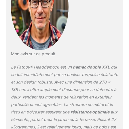
long, 100 cm de large et
110 cm de haut. Assez
grand pour deux
personnes ou avec un
peu d'espace
supplémentaire pour être
plus confortable seul.
Cadre : ce hamac
d'extérieur élégant est
Mon avis sur ce produit
livré avec une structure
en métal robuste. Le
Le Fatboy® Headdemock est un
hamac double XXL
qui
cadre se monte
séduit immédiatement par sa couleur turquoise éclatante
facilement et en un rien
et son design robuste. Avec une dimension de 270 x
de temps. Ainsi, vous
138 cm, il offre amplement d’espace pour se détendre à
pouvez profiter de ce
hamac suspendu
deux, rendant les moments de relaxation en extérieur
partout, même quand il
particulièrement agréables. La structure en métal et le
n'y a pas d'arbre en vue.
tissu en polyester assurent une
résistance optimale
aux
Montage : Fatboy
éléments, parfait pour le jardin ou la terrasse. Pesant 27
Headdemock est très
facile à monter et à
kilogrammes, il est relativement lourd, mais ce poids est