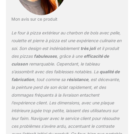
INSTALLER - La
conception compacte et
la légèreté du four le
Mon avis sur ce produit
rendent facilement
transportable, ce qui
Le four à pizza extérieur au charbon de bois avec pelle,
vous permet de
l'emmener en camping,
roulette et pierre à pizza est une expérience culinaire en
en pique-nique ou à
soi. Son design est indéniablement
très joli
et il produit
n'importe quel
des pizzas
fabuleuses
, grâce à une
efficacité de
rassemblement en plein
cuisson
remarquable. Cependant, le tableau
air. JAUGE DE
TEMPÉRATURE - La
s’assombrit avec des faiblesses notables. La
qualité de
jauge de température a
fabrication
, tout comme sa
résistance
, est décevante,
été conçue pour être
la peinture perd de son éclat rapidement, et des
précise et fournir une
dommages fréquents à la livraison entachent
lecture en temps réel de
la température interne de
l’expérience client. Les dimensions, avec une plaque
votre four à pizza. Avec
intérieure jugée trop petite, laissent des utilisateurs sur
des marquages clairs et
leur faim. Naviguer avec le service client pour résoudre
faciles à lire, vous
ces problèmes s’avère ardu, accentuant le contraste
pouvez surveiller les
niveaux de chaleur avec
avec l’attrait initial du produit. Ce four, bien que portable