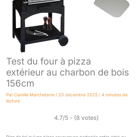
Test du four à pizza
extérieur au charbon de bois
156cm
Par
Camille Marcheterre
/
20 décembre 2025
/
4 minutes de
lecture
4.7/5 - (8 votes)
Rien de tel qu’une pizza savoureuse partagée entre amis ou