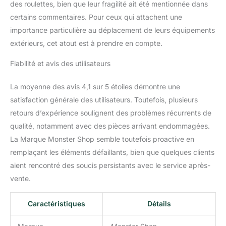
des roulettes, bien que leur fragilité ait été mentionnée dans
précision. TIRIOR À
certains commentaires. Pour ceux qui attachent une
CENDRES AMOVIBLE -
importance particulière au déplacement de leurs équipements
Le tiroir à cendres
amovible change la
extérieurs, cet atout est à prendre en compte.
donne en termes de
facilité et d'efficacité. Il
Fiabilité et avis des utilisateurs
simplifie le processus de
nettoyage en vous
La moyenne des avis 4,1 sur 5 étoiles démontre une
permettant de retirer
satisfaction générale des utilisateurs. Toutefois, plusieurs
sans effort les cendres et
retours d’expérience soulignent des problèmes récurrents de
les débris accumulés
dans la chambre du four.
qualité, notamment avec des pièces arrivant endommagées.
ENSEMBLE DE PIZZA
La Marque Monster Shop semble toutefois proactive en
COMPLET - Cet
remplaçant les éléments défaillants, bien que quelques clients
ensemble comprend une
aient rencontré des soucis persistants avec le service après-
plaque à pizza, un
vente.
coupe-pizza et une
pierre à pizza de haute
qualité, vous fournissant
Caractéristiques
Détails
les outils essentiels
nécessaires pour créer et