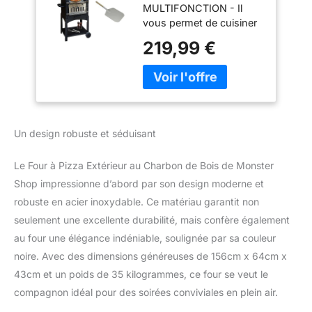
MULTIFONCTION - Il
et Pierre à Pizza,
vous permet de cuisiner
Four de Jardin
des pizzas de style
156cm x 64cm x
219,99 €
traditionnel, mais aussi
43cm
de faire des barbecues,
de fumer et de griller
pour servir de délicieuses
friandises à tous vos
invités.Appréciez le goût
Un design robuste et séduisant
authentique des pizzas
faites maison depuis
Le Four à Pizza Extérieur au Charbon de Bois de Monster
votre propre jardin avec
notre four à pizza
Shop impressionne d’abord par son design moderne et
d'extérieur de qualité
robuste en acier inoxydable. Ce matériau garantit non
supérieure. Avec cet
seulement une excellente durabilité, mais confère également
ensemble complet, vous
au four une élégance indéniable, soulignée par sa couleur
avez tout ce qu'il faut
noire. Avec des dimensions généreuses de 156cm x 64cm x
pour transformer votre
espace extérieur en une
43cm et un poids de 35 kilogrammes, ce four se veut le
pizzeria gastronomique.
compagnon idéal pour des soirées conviviales en plein air.
PORTABLE ET FACILE À