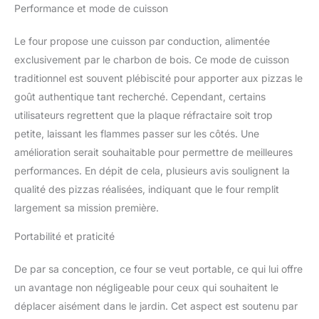
INSTALLER - La
Performance et mode de cuisson
conception compacte et
la légèreté du four le
Le four propose une cuisson par conduction, alimentée
rendent facilement
exclusivement par le charbon de bois. Ce mode de cuisson
transportable, ce qui
vous permet de
traditionnel est souvent plébiscité pour apporter aux pizzas le
l'emmener en camping,
goût authentique tant recherché. Cependant, certains
en pique-nique ou à
utilisateurs regrettent que la plaque réfractaire soit trop
n'importe quel
petite, laissant les flammes passer sur les côtés. Une
rassemblement en plein
amélioration serait souhaitable pour permettre de meilleures
air. JAUGE DE
TEMPÉRATURE - La
performances. En dépit de cela, plusieurs avis soulignent la
jauge de température a
qualité des pizzas réalisées, indiquant que le four remplit
été conçue pour être
largement sa mission première.
précise et fournir une
lecture en temps réel de
Portabilité et praticité
la température interne de
votre four à pizza. Avec
De par sa conception, ce four se veut portable, ce qui lui offre
des marquages clairs et
faciles à lire, vous
un avantage non négligeable pour ceux qui souhaitent le
pouvez surveiller les
déplacer aisément dans le jardin. Cet aspect est soutenu par
niveaux de chaleur avec