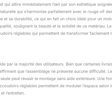
z le placer dans votre salon, votre cour, votre jardin, votre
t qui attire immédiatement l’œil par son esthétique soignée
ofiter du soleil et du confort. Facile à assembler: Grâce à une
le et à des instructions claires, vous pouvez rapidement
 naturelle qui s’harmonise parfaitement avec le rouge vif de
ation et régler facilement les accoudoirs. Remarque: Les produits
 et sa durabilité, ce qui en fait un choix idéal pour un mobi
s deux boîtes et peuvent arriver à des moments différents.
qualité, soulignant la beauté et la solidité de ce matériau. Le
oudoirs réglables qui permettent de transformer facilement l
 par la majorité des utilisateurs. Bien que certaines livrai
s affirment que l’assemblage ne présente aucune difficulté. L
 seule peut réussir le montage sans aide extérieure. Une foi
ccoudoirs réglables permettent de moduler l’espace selon l
et l’entretien.