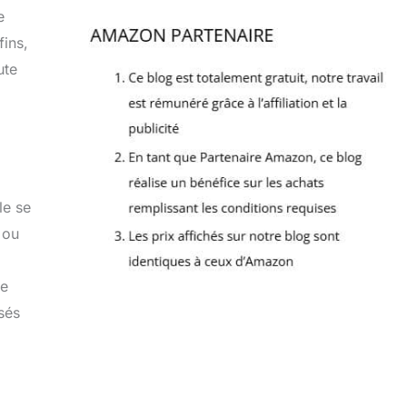
e
fins,
ute
le se
 ou
de
sés