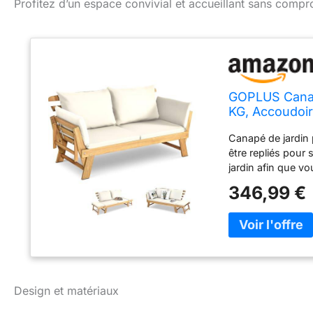
Profitez d’un espace convivial et accueillant sans comprom
GOPLUS Canapé
KG, Accoudoir
en Bois d’Acac
Canapé de jardin 
(Blanc)
être repliés pour 
jardin afin que v
une position conf
346,99 €
sélectionné, le ca
aussi bien à une u
construction rob
confortables : Le
remplis de mousse
facilement, vous 
peut être retirée
Design et matériaux
minimaliste ajout