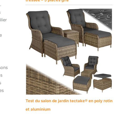
.
s
lier
e
sons
es
s
es
Test du salon de jardin tectake® en poly rotin
et aluminium