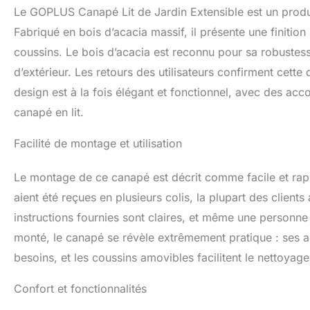
simple. Vous pouve
Le GOPLUS Canapé Lit de Jardin Extensible est un produi
balcon, afin de pr
construction simp
Fabriqué en bois d’acacia massif, il présente une finition
terminer l'install
coussins. Le bois d’acacia est reconnu pour sa robustesse
sont expédiés dan
d’extérieur. Les retours des utilisateurs confirment cette 
design est à la fois élégant et fonctionnel, avec des acc
canapé en lit.
Facilité de montage et utilisation
Le montage de ce canapé est décrit comme facile et rapide
aient été reçues en plusieurs colis, la plupart des client
instructions fournies sont claires, et même une personne
monté, le canapé se révèle extrêmement pratique : ses a
besoins, et les coussins amovibles facilitent le nettoyage 
Confort et fonctionnalités