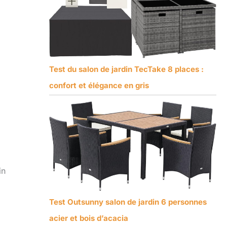
Test du salon de jardin TecTake 8 places :
confort et élégance en gris
in
Test Outsunny salon de jardin 6 personnes
acier et bois d’acacia