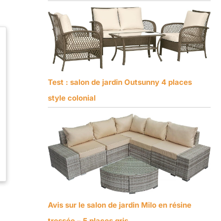
Test : salon de jardin Outsunny 4 places
style colonial
Avis sur le salon de jardin Milo en résine
tressée – 5 places gris