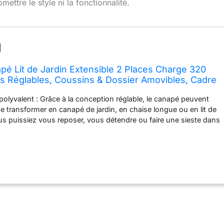
ettre le style ni la fonctionnalité.
 Lit de Jardin Extensible 2 Places Charge 320
s Réglables, Coussins & Dossier Amovibles, Cadre
ia Massif, pour Terrasse, Balcon, Parc, Patio
polyvalent : Grâce à la conception réglable, le canapé peuvent
se transformer en canapé de jardin, en chaise longue ou en lit de
ous puissiez vous reposer, vous détendre ou faire une sieste dans
ortable. Bois massif de qualité: Fabriqué en bois d'acacia
napé de jardin est durable et résistant à la corrosion, convenant
tilisation intérieure qu'extérieure. Les matériaux de qualité et la
uste permettent une charge supportée jusqu’à 320 kg. Coussins
s coussins d'assise et de dossier du canapé de jardin sont
 de haute densité, qui sont épaisses et ne s'affaissent pas
offrant un soutien confortable. La housse du coussin de dossier
 et lavée. Vaste gamme d'applications: Notre canapé de jardin
e une touche de détente à l’environnement grâce à sa forme