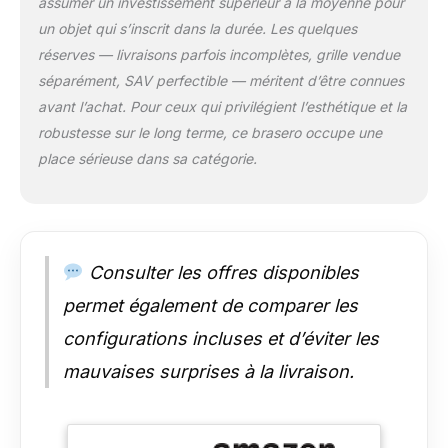
assumer un investissement supérieur à la moyenne pour
de confort et de
un objet qui s’inscrit dans la durée. Les quelques
sécurité. Dans un
réserves — livraisons parfois incomplètes, grille vendue
design moderne
séparément, SAV perfectible — méritent d’être connues
carré et clair, le bac à
feu séduit par sa
avant l’achat. Pour ceux qui privilégient l’esthétique et la
fonctionnalité simple
robustesse sur le long terme, ce brasero occupe une
et son aspect
place sérieuse dans sa catégorie.
archaïque. Un vrai
accroche-regard à
chaque soirée
barbecue
ACCESSOIRES : Une
Consulter les offres disponibles
large gamme
d'accessoires est
permet également de comparer les
disponible pour le
foyer. La grille TRIPLE
configurations incluses et d’éviter les
transforme le foyer
mauvaises surprises à la livraison.
en gril de jardin pour
un barbecue
confortable. La table
TRIPLE peut être