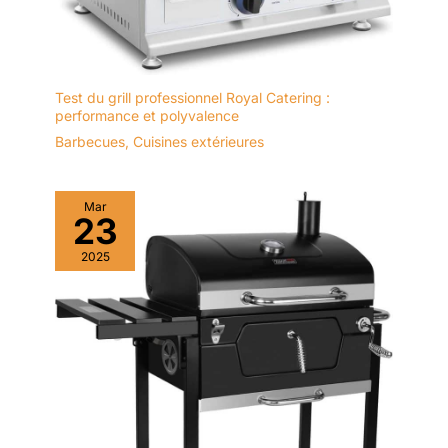
Test du grill professionnel Royal Catering :
performance et polyvalence
Barbecues
,
Cuisines extérieures
Mar
23
2025