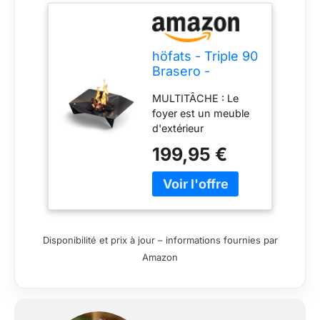
höfats - Triple 90
Brasero -
Cheminée et Gril
MULTITÂCHE : Le
Design - pour
foyer est un meuble
terrasse et
d'extérieur
Jardin - Acier
polyvalent. Avec les
Corten Aspect
199,95 €
accessoires
Rouille
optionnels, le brasero
peut être utilisé
comme gril, feu de
camp ou place de
cuisson. De plus, le
Disponibilité et prix à jour – informations fournies par
bol d'incendie TRIPLE
Amazon
90 peut être
démontée et
transportée
facilement en trois