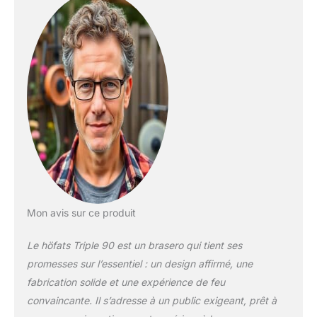
parties identiques.
Diamètre Ø90 cm
MATÉRIEL : Le bac de
gril est en acier
Corten. Cela forme
une couche de rouille
stable qui protège
contre la corrosion.
La couche supérieure
offre une patine
vivante qui rend
chaque foyer unique.
Attention : des
taches peuvent
apparaître sur les
Mon avis sur ce produit
matériaux sensibles.
DE STYLE : Le TRIPLE
Le höfats Triple 90 est un brasero qui tient ses
90 de höfats est un
promesses sur l’essentiel : un design affirmé, une
hommage aux foyers
fabrication solide et une expérience de feu
ouverts comme
forme la plus
convaincante. Il s’adresse à un public exigeant, prêt à
originale de chaleur,