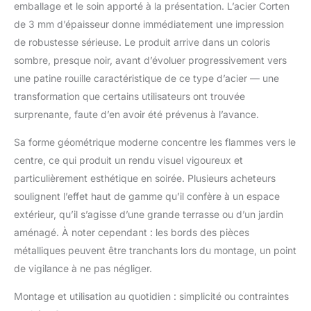
emballage et le soin apporté à la présentation. L’acier Corten
qui protège contre la
corrosion. La couche
de 3 mm d’épaisseur donne immédiatement une impression
supérieure offre une
de robustesse sérieuse. Le produit arrive dans un coloris
patine vivante qui rend
sombre, presque noir, avant d’évoluer progressivement vers
chaque foyer unique.
une patine rouille caractéristique de ce type d’acier — une
Attention : des taches
peuvent apparaître sur
transformation que certains utilisateurs ont trouvée
les matériaux
surprenante, faute d’en avoir été prévenus à l’avance.
sensibles. DE STYLE :
Le TRIPLE 90 de höfats
Sa forme géométrique moderne concentre les flammes vers le
est un hommage aux
centre, ce qui produit un rendu visuel vigoureux et
foyers ouverts comme
particulièrement esthétique en soirée. Plusieurs acheteurs
forme la plus originale
soulignent l’effet haut de gamme qu’il confère à un espace
de chaleur, de confort
et de sécurité. Dans un
extérieur, qu’il s’agisse d’une grande terrasse ou d’un jardin
design moderne carré
aménagé. À noter cependant : les bords des pièces
et clair, le bac à feu
métalliques peuvent être tranchants lors du montage, un point
séduit par sa
de vigilance à ne pas négliger.
fonctionnalité simple et
son aspect archaïque.
Montage et utilisation au quotidien : simplicité ou contraintes
Un vrai accroche-