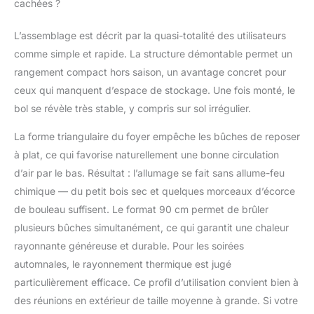
cachées ?
regard à chaque soirée
barbecue
ACCESSOIRES : Une
L’assemblage est décrit par la quasi-totalité des utilisateurs
large gamme
comme simple et rapide. La structure démontable permet un
d'accessoires est
rangement compact hors saison, un avantage concret pour
disponible pour le
ceux qui manquent d’espace de stockage. Une fois monté, le
foyer. La grille TRIPLE
transforme le foyer en
bol se révèle très stable, y compris sur sol irrégulier.
gril de jardin pour un
barbecue confortable.
La forme triangulaire du foyer empêche les bûches de reposer
La table TRIPLE peut
à plat, ce qui favorise naturellement une bonne circulation
être utilisée comme
d’air par le bas. Résultat : l’allumage se fait sans allume-feu
tablette ou surface de
chimique — du petit bois sec et quelques morceaux d’écorce
cuisson. La TRIPLE
de bouleau suffisent. Le format 90 cm permet de brûler
BARRE offre son propre
support pour la table
plusieurs bûches simultanément, ce qui garantit une chaleur
TRIPLE.
rayonnante généreuse et durable. Pour les soirées
automnales, le rayonnement thermique est jugé
particulièrement efficace. Ce profil d’utilisation convient bien à
des réunions en extérieur de taille moyenne à grande. Si votre