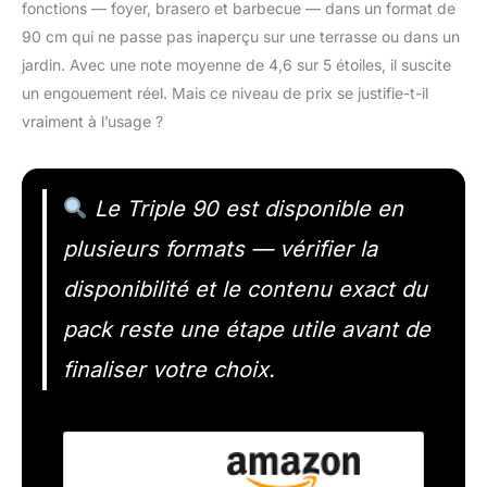
fonctions — foyer, brasero et barbecue — dans un format de
90 cm qui ne passe pas inaperçu sur une terrasse ou dans un
jardin. Avec une note moyenne de 4,6 sur 5 étoiles, il suscite
un engouement réel. Mais ce niveau de prix se justifie-t-il
vraiment à l’usage ?
Le Triple 90 est disponible en
plusieurs formats — vérifier la
disponibilité et le contenu exact du
pack reste une étape utile avant de
finaliser votre choix.