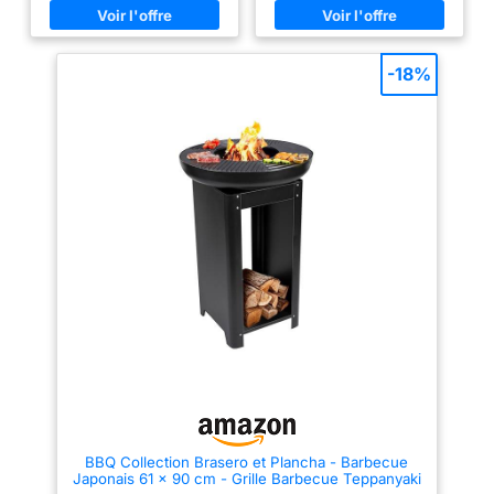
les matériaux sont solides. Ce
et résistance à l’usage extérieur
poêle est en métal avec
Résistant à la chaleur et aux
revêtement résistant à la
conditions extérieures – conçu
chaleur. Une structure solide et
pour durer Montage simple et
-18%
une longue durabilité assurent
rapide – installation facile sans
au poêle une durée de vie à
outils complexes
long terme. La capacité de
charge max. est de 10 kg. Taille
juste: Notre brasero extérieur
est conçu dans une taille
compacte, pas trop grande.
Petit, léger et facile à
transporter, Le brasero pour
jardin convient également à la
randonnée et au camping en
plein air. Design original: Ce
brasero de patio ciselé en métal
présente un design vintage et
original. Vous pourriez l'installé
dans différentes pièces de la
maison, que ce soit le salon, la
chambre ou même le jardin,
ajoutant une touche de charme à
chaque espace Bonne taille:
Notre brasero extérieur est
conçu dans une taille compacte,
pas trop grande. Petit, léger et
BBQ Collection Brasero et Plancha - Barbecue
facile à transporter, Le brasero
Japonais 61 x 90 cm - Grille Barbecue Teppanyaki
pour jardin convient également