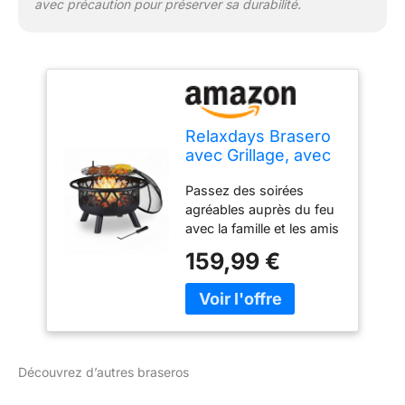
avec précaution pour préserver sa durabilité.
Relaxdays Brasero
avec Grillage, avec
Protection
Passez des soirées
étincelles &
agréables auprès du feu
tisonnier, terrasse,
avec la famille et les amis
D 75 cm, Jardin et
Grillage du bac à feu
terrasse, Noir
159,99 €
réglable en hauteur pour
faire cuire saucissons,
steaks, fromage etc..
Grand bac à feu HxD
env. 58 x 75 cm; Hauteur
sans couvercle env. 41
Découvrez d’autres braseros
cm; avec tisonnier Peu
d’étincelles grâce à la