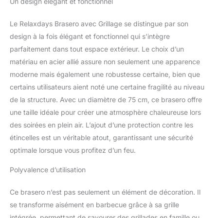
Un design élégant et fonctionnel
cm; avec tisonnier Peu
d’étincelles grâce à la
Le Relaxdays Brasero avec Grillage se distingue par son
protection anti étincelles;
brasero avec pieds
design à la fois élégant et fonctionnel qui s’intègre
élevés protège le sol Le
parfaitement dans tout espace extérieur. Le choix d’un
brasero est idéal pour le
matériau en acier allié assure non seulement une apparence
jardin et la terrasse -
moderne mais également une robustesse certaine, bien que
Cuire du pain et des
certains utilisateurs aient noté une certaine fragilité au niveau
marshmallows
de la structure. Avec un diamètre de 75 cm, ce brasero offre
une taille idéale pour créer une atmosphère chaleureuse lors
des soirées en plein air. L’ajout d’une protection contre les
étincelles est un véritable atout, garantissant une sécurité
optimale lorsque vous profitez d’un feu.
Polyvalence d’utilisation
Ce brasero n’est pas seulement un élément de décoration. Il
se transforme aisément en barbecue grâce à sa grille
intégrée, permettant de savourer des grillades en famille ou