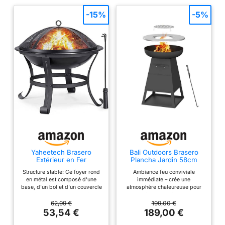
protection anti étincelles;
-15%
-5%
brasero avec pieds
élevés protège le sol Le
brasero est idéal pour le
jardin et la terrasse -
Cuire du pain et des
marshmallows
Yaheetech Brasero
Bali Outdoors Brasero
Extérieur en Fer
Plancha Jardin 58cm
54x54x50 cm avec
Acier,Foyer Compact
Structure stable: Ce foyer rond
Ambiance feu conviviale
Poker et Couvercle Noir
en métal est composé d'une
immédiate – crée une
base, d'un bol et d'un couvercle
atmosphère chaleureuse pour
en filet. Le couvercle en filet
vos soirées en extérieur Format
avec un anneau peut empêcher
compact 58cm – parfait pour
62,99 €
199,00 €
les braises et les débris de
petits jardins, terrasses et
53,54 €
189,00 €
voler. Matériaux de qualité: La
espaces urbains Structure en
structure entière est stable et
acier renforcé – bonne stabilité