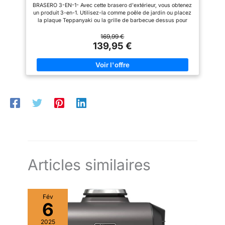
- Brasero Exterieur Jardin et Terrasse - Cuisine
à la randonnée et au camping
BRASERO 3-EN-1- Avec cette brasero d'extérieur, vous obtenez
Exterieur - Métal
en plein air
un produit 3-en-1. Utilisez-la comme poêle de jardin ou placez
la plaque Teppanyaki ou la grille de barbecue dessus pour
préparer de délicieux plats. BARBECUE JAPANOIS - Le
brasero est livré avec une plaque Teppanyaki spéciale. Le
169,99 €
Teppanyaki est un style de cuisson japonais où la viande et les
139,95 €
légumes sont grillés sur une plaque de fer sans huile ni beurre.
GRILLE BARBECUE INCLUSE - En plus d'une plaque
Teppanyaki, une grille de barbecue est également fournie que
vous placez au centre du brasero. Utilisez-la ensuite pour faire
un barbecue de manière classique. BRASERO 'EXTÉRIEUR -
Pour plus de chaleur, vous pouvez placer ce foyer de jardin
dans votre jardin ou sur votre terrasse. Cela ajoute non
seulement de la chaleur supplémentaire à votre espace
extérieur. ESPACE DE RANGEMENT POUR BOIS - Sous le
brasero se trouve un grand espace où vous pouvez stocker du
bois de chauffage. Ainsi, vous n'avez jamais à marcher loin
pour recharger le brasero.
Articles similaires
Fév
6
2025