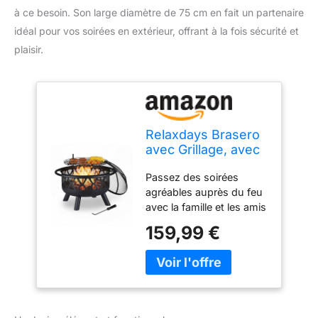
à ce besoin. Son large diamètre de 75 cm en fait un partenaire
idéal pour vos soirées en extérieur, offrant à la fois sécurité et
plaisir.
Relaxdays Brasero
avec Grillage, avec
Protection
Passez des soirées
étincelles &
agréables auprès du feu
tisonnier, terrasse,
avec la famille et les amis
D 75 cm, Jardin et
Grillage du bac à feu
terrasse, Noir
159,99 €
réglable en hauteur pour
faire cuire saucissons,
steaks, fromage etc..
Grand bac à feu HxD
env. 58 x 75 cm; Hauteur
sans couvercle env. 41