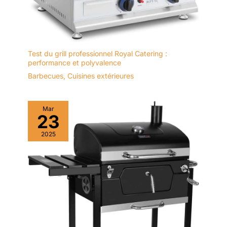
Test du grill professionnel Royal Catering :
performance et polyvalence
Barbecues
,
Cuisines extérieures
Mar
23
2025