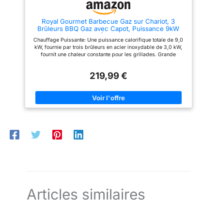
Royal Gourmet Barbecue Gaz sur Chariot, 3
Brûleurs BBQ Gaz avec Capot, Puissance 9kW
Propane, 2 Grilles en Émaillée, 2 Table Latérales,
Chauffage Puissante: Une puissance calorifique totale de 9,0
Thermomètre Intégré, Adapté pour Jardin et
kW, fournie par trois brûleurs en acier inoxydable de 3,0 kW,
Camping
fournit une chaleur constante pour les grillades. Grande
Surface de Cuisson: la zone de cuisson 60 x 42 cm contient
deux grilles émaillées, plus une grille chauffante en acier
219,99 €
inoxydable de 57 x 12 cm. Conception Multi - niveaux pour
répondre aux besoins de barbecue en plein air pour 5 - 10
personnes. Conception Humanisée : Le thermomètre intégré,
même sans ouvrir le couvercle, peut contrôler la température et
réaliser une cuisson uniforme. Le four est équipé de deux
grandes roues directionnelles pour faciliter le déplacement.
Les tables d'appoint de chaque côté ont 3 crochets.
Fonctionnement Simple: Allumage rapide. Il suffit de visser le
bouton de commande et l'allumage automatique peut être
effectué immédiatement. Les brûleurs contrôlent la puissance
de feu séparément et vous pouvez gérer les aliments
séparément en fonction de la demande. Espace de Stockage
Suffisant: l'espace de stockage de la plaque de base et de la
table d'appoint des deux côtés est à votre disposition, vous
pouvez placer des outils de barbecue, des assiettes et des
assaisonnements, etc.
Articles similaires