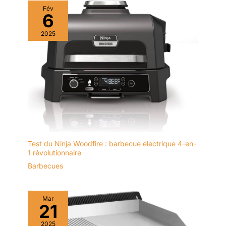
Fév
6
2025
Test du Ninja Woodfire : barbecue électrique 4-en-
1 révolutionnaire
Barbecues
Mar
21
2025