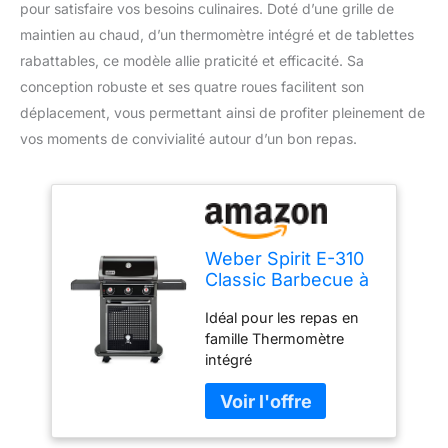
pour satisfaire vos besoins culinaires. Doté d’une grille de
maintien au chaud, d’un thermomètre intégré et de tablettes
rabattables, ce modèle allie praticité et efficacité. Sa
conception robuste et ses quatre roues facilitent son
déplacement, vous permettant ainsi de profiter pleinement de
vos moments de convivialité autour d’un bon repas.
Weber Spirit E-310
Classic Barbecue à
gaz, 3 brûleurs,
Idéal pour les repas en
Surface de Cuisson
famille Thermomètre
52 x 45cm, Grille de
intégré
Maintien au Chaud,
thermomètre,
Tablette Droite
Rabattable, 4 Roues
- Noir (46410056)