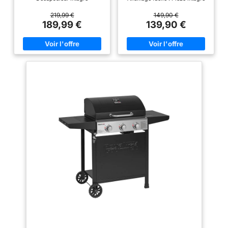
pour démarrer la cuisson en un
seul geste Mobilité pratique :
219,99 €
149,90 €
Deux roues pour déplacer le
189,99 €
139,90 €
barbecue sans effort Format
compact : Parfait pour les
balcons, terrasses ou jardins
Dimensions : Barbecue : L 100 x
l 51 x H 98cm - Surface de
cuisson : L 53 × l 33,5cm -
Matières : Structure : acier peint
- Couleurs : Barbecue : noir -
Panneau de contrôle : silver - À
monter (notice incluse) -
Garantie 2 ans - Livraison en 1
colis en pas de porte, en bas
d'immeuble