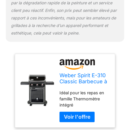
par la dégradation rapide de la peinture et un service
client peu réactif. Enfin, son prix peut sembler élevé par
rapport à ces inconvénients, mais pour les amateurs de
grillades à la recherche d’un appareil performant et
esthétique, cela peut valoir la peine.
Weber Spirit E-310
Classic Barbecue à
gaz, 3 brûleurs,
Idéal pour les repas en
Surface de Cuisson
famille Thermomètre
52 x 45cm, Grille de
intégré
Maintien au Chaud,
thermomètre,
Tablette Droite
Rabattable, 4 Roues