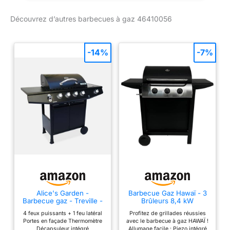
- Noir (46410056)
Découvrez d’autres barbecues à gaz 46410056
-14%
-7%
Alice's Garden -
Barbecue Gaz Hawaï - 3
Barbecue gaz - Treville -
Brûleurs 8,4 kW
Barbecue 4 brûleurs + 1
Butane/Propane - 2
4 feux puissants + 1 feu latéral
Profitez de grillades réussies
feu latéral noir. avec
Tablettes - HAPPY
Portes en façade Thermomètre
avec le barbecue à gaz HAWAÏ !
thermomètre
GARDEN
Décapsuleur intégré
Allumage facile : Piezo intégré