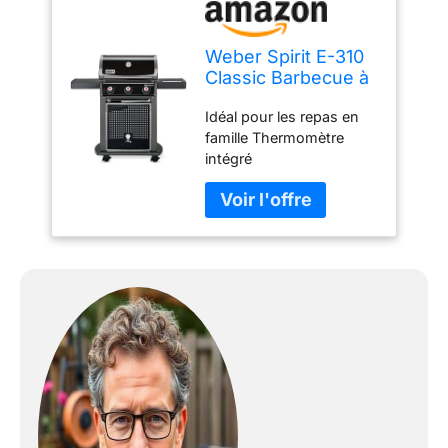
Weber Spirit E-310
Classic Barbecue à
gaz, 3 brûleurs,
Idéal pour les repas en
Surface de Cuisson
famille Thermomètre
52 x 45cm, Grille de
intégré
Maintien au Chaud,
thermomètre,
Tablette Droite
Rabattable, 4 Roues
- Noir (46410056)