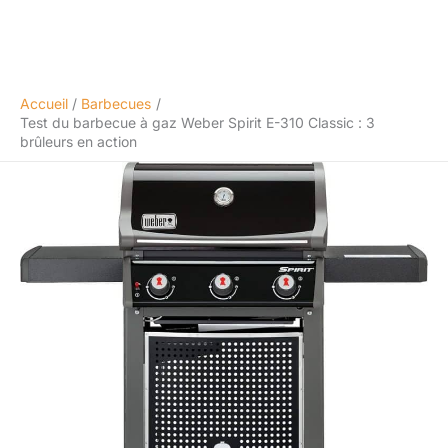
Accueil
Barbecues
Test du barbecue à gaz Weber Spirit E-310 Classic : 3
brûleurs en action