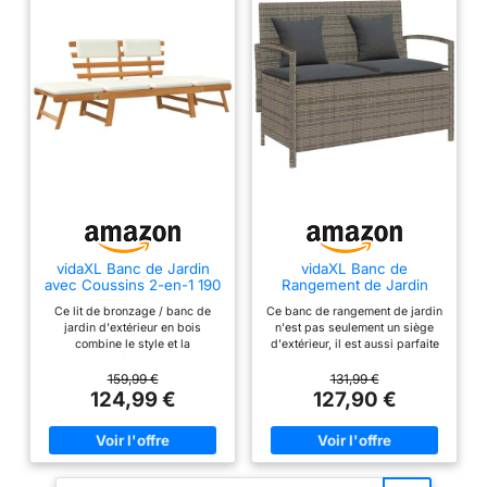
plus, le banc est facile à
assembler. Couleur :
naturel, gris foncé
(coussin d'assise), blanc
(coussin de
dossier);Matériau : bois
d'acacia massif, tissu
(100 %
polyester);Dimensions :
115 x 65 x 65 cm (l x P x
H)
vidaXL Banc de Jardin
vidaXL Banc de
avec Coussins 2-en-1 190
Rangement de Jardin
cm Bois Solide d'acacia
avec Coussin Gris résine
Ce lit de bronzage / banc de
Ce banc de rangement de jardin
tressée
jardin d'extérieur en bois
n'est pas seulement un siège
combine le style et la
d'extérieur, il est aussi parfaite
fonctionnalité et va devenir le
pour garder vos coussins de
point central de votre jardin ou
meubles d'extérieur, fournitures
159,99 €
131,99 €
terrasse. 【Convertible :】 la
de jardinage, serviettes de
124,99 €
127,90 €
chaise longue peut être
piscine et d'autres articles
transformée d'un banc en un lit
organisés et facilement
de repos et vice-versa
accessibles. 【Matériau
facilement et rapidement grâce
durable :】 la résine tressée,
aux côtés réglables.
également connue sous le nom