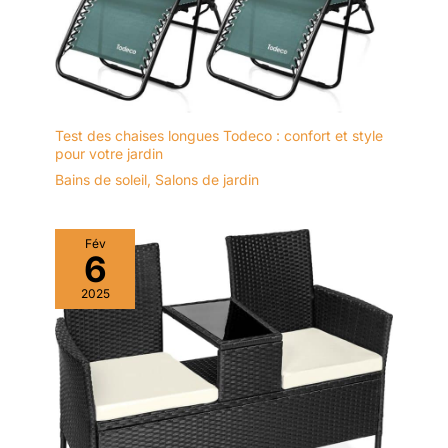
Test des chaises longues Todeco : confort et style
pour votre jardin
Bains de soleil
,
Salons de jardin
Fév
6
2025