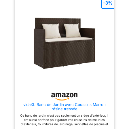
【Expérience d’assise
de poly rotin, est un matériau
-3%
confortable :】 les coussins de
synthétique solide et
dossier et de siège épais et
nécessitant peu d'entretien qui
amovibles offriront un confort
ressemble au rotin naturel. Elle
d'assise et de couchage. Les
est légère, facile à nettoyer et
housses des coussins peuvent
couramment utilisée pour les
être facilement enlevées et
meubles d'extérieur en raison
lavées. 【Bois d’acacia massif
de sa durabilité et de ses
:】 le lit de bronzage / banc de
propriétés de résistance aux
jardin est fabriqué en bois
intempéries. 【Fonction de
d'acacia, un bois tropical, qui
rangement :】 le siège de jardin
est résistant aux intempéries et
dispose d'un espace de
et fini avec une couche en huile
rangement en dessous, équipé
légère. Par conséquent, il est
d'un sac résistant à l'eau pour
approprié pour une utilisation à
ranger les coussins, les jouets
l'extérieur. Matériau : bois
et d'autres objets. Le sac
d'acacia massif avec une
intérieur peut être solidement
finition en huile
fixé au siège à l'aide de bandes
légère;Dimensions : (153-190) x
auto-agrippantes, ce qui
68 x 74 cm (l x P x H);Lit de
garantit la stabilité et empêche
jour convertible 2 en 1
tout mouvement. 【Sécurité et
facilité d'ouverture et de
fermeture :】 le ressort à gaz
facilite l'ouverture du couvercle
vidaXL Banc de Jardin avec Coussins Marron
et l'empêche de claquer ou de
résine tressée
coincer les doigts.
【Expérience d'assise
Ce banc de jardin n'est pas seulement un siège d'extérieur, il
confortable :】 ce mobilier
est aussi parfaite pour garder vos coussins de meubles
d'extérieur, doté de coussins
d'extérieur, fournitures de jardinage, serviettes de piscine et
épais, offre une expérience
d'autres articles organisés et facilement accessibles.