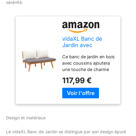
sérénité.
vidaXL Banc de
Jardin avec
Coussins 115 cm
Ce banc de jardin en bois
Bois Solide d'acacia
avec coussins ajoutera
une touche de charme
rustique à votre jardin ou
117,99 €
à tout autre espace de
vie extérieur Le banc a
été fabriqué à partir de
bois d'acacia massif, ce
qui le rend robuste et
durable et convient à une
Design et matériaux
utilisation extérieure Le
coussin d'assise et les
Le vidaXL Banc de Jardin se distingue par son design épuré
coussins de dossier