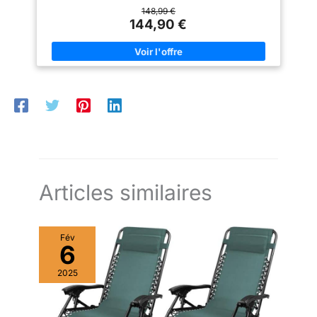
d'assise confortable.
【Matériau durable :】 la résine tressée, également connue
148,99 €
sous le nom de poly rotin, est un matériau synthétique solide et
144,90 €
nécessitant peu d'entretien qui ressemble au rotin naturel. Il est
léger, facile à nettoyer et couramment utilisé pour les meubles
d'extérieur en raison de sa durabilité et de ses propriétés de
résistance aux intempéries. 【Fonction de rangement avec sac
résistant à l'eau :】 le mobilier de jardin dispose d'un espace
de rangement sous l'assise, complété par un sac résistant à
l'eau pour ranger coussins, jouets et autres objets. Le sac
intérieur peut être solidement fixé au mobilier d'extérieur grâce
à des attaches auto-agrippantes pour plus de stabilité.
【Expérience d'assise confortable :】 ce mobilier d'extérieur,
doté d'un coussin épais rembourré, offre une expérience
d'assise confortable. 【Sécurité et facilité d'ouverture et de
fermeture :】 le ressort à gaz facilite l'ouverture du couvercle
et l'empêche de claquer ou de coincer les doigts.
Articles similaires
Fév
6
2025