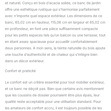
épais ajoutent au confort
et naturel. Conçu en bois d’acacia solide, ce banc de jardin
d'assise du banc De
offre une esthétique rustique qui s’harmonise parfaitement
plus, le banc est facile à
avec n’importe quel espace extérieur. Les dimensions de ce
assembler. Couleur :
banc, 65,02 cm en hauteur, 115,06 cm en largeur et 65,02 cm
naturel, gris foncé
en profondeur, en font une pièce suffisamment compacte
(coussin d'assise), blanc
(coussin de
pour les petits espaces tels qu’un balcon ou une terrasse, tout
dossier);Matériau : bois
en étant assez spacieuse pour accueillir confortablement
d'acacia massif, tissu
deux personnes. À mon sens, la teinte naturelle du bois ajoute
(100 %
une touche d’authenticité et de chaleur qui s’intègre bien
polyester);Dimensions :
115 x 65 x 65 cm (l x P x
dans un décor extérieur.
H)
Confort et praticité
Le confort est un critère essentiel pour tout mobilier extérieur,
et ce banc ne déçoit pas. Bien que certains avis mentionnent
que les coussins de dossier pourraient être plus épais, leur
qualité reste acceptable pour une utilisation standard. Pour
les amateurs de confort accru, il est toujours possible de les