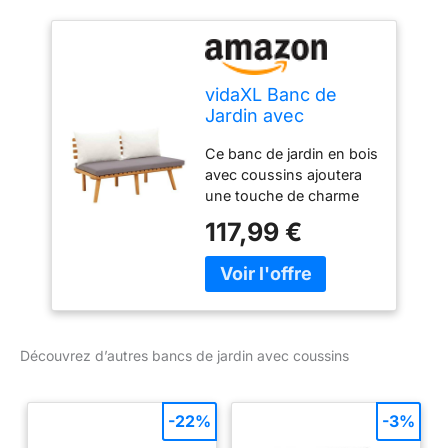
vidaXL Banc de
Jardin avec
Coussins 115 cm
Ce banc de jardin en bois
Bois Solide d'acacia
avec coussins ajoutera
une touche de charme
rustique à votre jardin ou
117,99 €
à tout autre espace de
vie extérieur Le banc a
été fabriqué à partir de
bois d'acacia massif, ce
qui le rend robuste et
durable et convient à une
Découvrez d’autres bancs de jardin avec coussins
utilisation extérieure Le
coussin d'assise et les
coussins de dossier
-22%
-3%
épais ajoutent au confort
d'assise du banc De