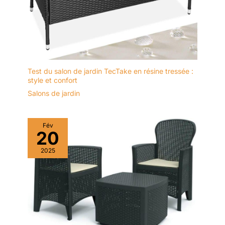
Test du salon de jardin TecTake en résine tressée :
style et confort
Salons de jardin
Fév
20
2025