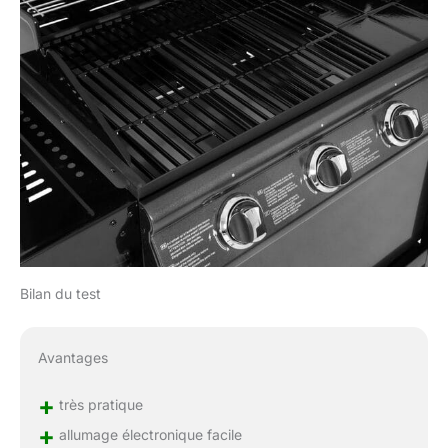
Bilan du test
Avantages
+
très pratique
+
allumage électronique facile