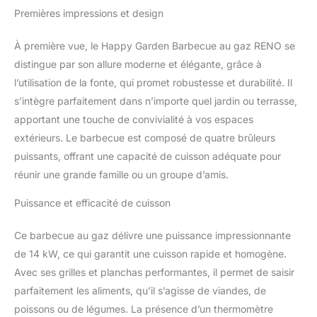
métal - Grille : fonte
Premières impressions et design
émaillée - Plaque : fonte
émaillée - Brûleurs : inox
À première vue, le Happy Garden Barbecue au gaz RENO se
Couleurs : Structure :
noire - Façade : noire -
distingue par son allure moderne et élégante, grâce à
Capot : noir À monter
l’utilisation de la fonte, qui promet robustesse et durabilité. Il
(notice incluse) -
s’intègre parfaitement dans n’importe quel jardin ou terrasse,
Garantie 2 ans -
apportant une touche de convivialité à vos espaces
Livraison en 1 colis en
extérieurs. Le barbecue est composé de quatre brûleurs
pas de porte, en bas
d'immeuble
puissants, offrant une capacité de cuisson adéquate pour
réunir une grande famille ou un groupe d’amis.
Puissance et efficacité de cuisson
Ce barbecue au gaz délivre une puissance impressionnante
de 14 kW, ce qui garantit une cuisson rapide et homogène.
Avec ses grilles et planchas performantes, il permet de saisir
parfaitement les aliments, qu’il s’agisse de viandes, de
poissons ou de légumes. La présence d’un thermomètre