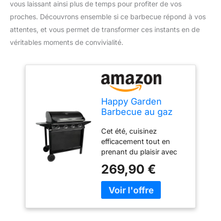
vous laissant ainsi plus de temps pour profiter de vos
proches. Découvrons ensemble si ce barbecue répond à vos
attentes, et vous permet de transformer ces instants en de
véritables moments de convivialité.
Happy Garden
Barbecue au gaz
RENO - 4 brûleurs
Cet été, cuisinez
avec thermomètre
efficacement tout en
14kW
prenant du plaisir avec
ce barbecue au gaz
269,90 €
RENO ! Dimensions :
Barbecue : L 138,5 x l 57
x H 109cm - Surface de
cuisson : L 76 x l 41,5cm
Matières : Structure :