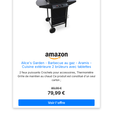
la chaleur et donner une saveur
fumée intense à vos plats,
tandis que le thermomètre à
double échelle aide à suivre
précisément la température
interne CHALEUR RÉGLÉE
BRÛLEUR PAR BRÛLEUR :
Grâce à l'allumage piézo
indépendant de chaque brûleur,
ce barbecue de jardin permet
de cuire à la bonne température,
des steaks bien juteux aux
légumes délicatement grillés
CONCEPTION PRATIQUE : Ce
barbecue à gaz est doté d'un
bac à graisse amovible pour un
Alice's Garden - Barbecue au gaz - Aramis -
nettoyage plus simple et de 2
Cuisine extérieure 2 brûleurs avec tablettes
roulettes pour le déplacer
latérales et thermomètre
facilement de la maison au
2 feux puissants Crochets pour accessoires, Thermomètre
jardin; régulateur et tuyau non
Grille de maintien au chaud Ce produit est constitué d'un seul
fournis, à acheter séparément
carton ;
89,99 €
79,99 €