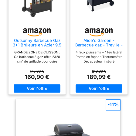
Outsunny Barbecue Gaz
Alice's Garden -
3+1 Brûleurs en Acier 9,5
Barbecue gaz - Treville -
kW 2 Roues Couvercle
Barbecue 4 brûleurs + 1
GRANDE ZONE DE CUISSON :
4 feux puissants + 1 feu latéral
Noir
feu latéral noir. avec
Ce barbecue à gaz offre 2320
Portes en façade Thermomètre
thermomètre
cm² de grillade pour cuire
Décapsuleur intégré
jusqu'à 8 hamburgers et 15
saucisses en même temps,
175,90 €
219,99 €
avec un réchaud et un brûleur
160,90 €
189,99 €
latéral pour la cuisson en poêle,
idéal pour 5 à 9 convives
RANGEMENT BIEN PENSÉ : Ce
barbecue de jardin dispose
d'une table d'appoint pratique
pour la préparation, d'un porte-
-11%
épices et d'une étagère, pour
garder chaque accessoire à
portée de main et cuisiner plus
sereinement CUISSON
MAÎTRISÉE AU DEGRÉ PRÈS :
Fermez le couvercle de ce
barbecue à gaz pour concentrer