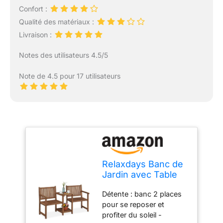
Confort :
Qualité des matériaux :
Livraison :
Notes des utilisateurs 4.5/5
Note de 4.5 pour 17 utilisateurs
Relaxdays Banc de
Jardin avec Table
intégrée, 2 Places,
Détente : banc 2 places
Banquette,
pour se reposer et
Robuste, en Bois,
profiter du soleil -
Balcon, HLP :