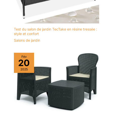
Test du salon de jardin TecTake en résine tressée :
style et confort
Salons de jardin
Fév
20
2025