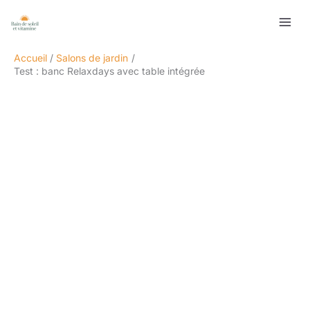
Aller
Rechercher
au
contenu
Accueil
Salons de jardin
Test : banc Relaxdays avec table intégrée