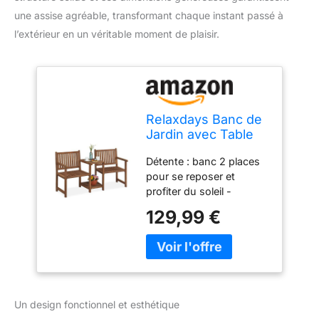
une assise agréable, transformant chaque instant passé à
l’extérieur en un véritable moment de plaisir.
Relaxdays Banc de
Jardin avec Table
intégrée, 2 Places,
Détente : banc 2 places
Banquette,
pour se reposer et
Robuste, en Bois,
profiter du soleil -
Balcon, HLP :
détendez-vous avec un
86x161x61 cm,
129,99 €
livre et un thé
Marron
Confortable : banquette
avec table intégrée au
milieu pour prendre un
repas à l’extérieur à 2
Détails : large fauteuil de
Un design fonctionnel et esthétique
jardin et table 2 en 1 -