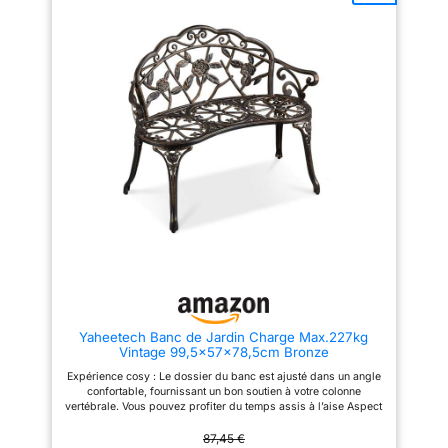
promet des moments
promet des moments
inoubliables en plein air ou
inoubliables en plein air ou
dans votre véranda. SOLIDITÉ
dans votre véranda. SOLIDITÉ
ET CHARME AU RENDEZ-VOUS
ET CHARME AU RENDEZ-VOUS
: Découvrez la robustesse
: Découvrez la robustesse
incomparable de notre
incomparable de notre
banquette jardin, soutenu par
banquette jardin, soutenu par
des éléments latéraux en fer de
des éléments latéraux en fer de
fonte décoratif. Que ce soit pour
fonte décoratif. Que ce soit pour
un salon de jardin bois ou
un salon de jardin bois ou
comme complément à votre
comme complément à votre
mobilier de jardin, ce banc allie
mobilier de jardin, ce banc allie
élégance et solidité. Parfait
élégance et solidité. Parfait
pour votre terrasse exterieur, il
pour votre terrasse exterieur, il
vous offre un espace
vous offre un espace
accueillant pour profiter des
accueillant pour profiter des
beaux jours, tout en ajoutant une
beaux jours, tout en ajoutant une
touche raffinée à votre espace
touche raffinée à votre espace
de vie extérieur. L'ÉLÉGANCE
de vie extérieur. L'ÉLÉGANCE
DURABLE : Ce banc exterieur
DURABLE : Ce banc exterieur
jardin n'est pas seulement un
jardin n'est pas seulement un
meuble, c'est une promesse de
meuble, c'est une promesse de
Yaheetech Banc de Jardin Charge Max.227kg
longévité grâce à son traitement
longévité grâce à son traitement
Vintage 99,5×57×78,5cm Bronze
haut de gamme. Résistant aux
haut de gamme. Résistant aux
caprices du climat, ce banc en
caprices du climat, ce banc en
Expérience cosy : Le dossier du banc est ajusté dans un angle
bois s'intègre parfaitement
bois s'intègre parfaitement
confortable, fournissant un bon soutien à votre colonne
dans votre salon de jardin
dans votre salon de jardin
vertébrale. Vous pouvez profiter du temps assis à l’aise Aspect
exterieur ou près de votre
exterieur ou près de votre
vintage : Vous voyez les motif floraux sur le dossier de ce
pergola, offrant un havre de
pergola, offrant un havre de
banc. Cet élément apporte une touche calme et élégante. La
87,45 €
paix pour vos moments de
paix pour vos moments de