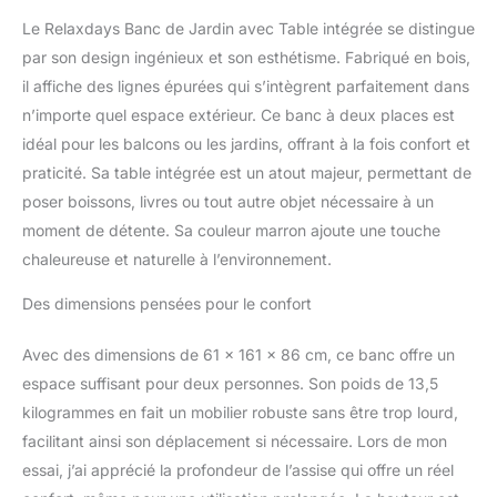
bois sapin robuste -
Le Relaxdays Banc de Jardin avec Table intégrée se distingue
HxLxP : env. 86x161x61
cm Design : banc haut
par son design ingénieux et son esthétisme. Fabriqué en bois,
de gamme et résistant
il affiche des lignes épurées qui s’intègrent parfaitement dans
pour balcon, terrasse et
n’importe quel espace extérieur. Ce banc à deux places est
jardin - facile et rapide à
idéal pour les balcons ou les jardins, offrant à la fois confort et
monter Extérieur : banc
praticité. Sa table intégrée est un atout majeur, permettant de
élégant pour votre jardin,
balcon, terrasse - à
poser boissons, livres ou tout autre objet nécessaire à un
placer dans un endroit
moment de détente. Sa couleur marron ajoute une touche
abrité
chaleureuse et naturelle à l’environnement.
Des dimensions pensées pour le confort
Avec des dimensions de 61 x 161 x 86 cm, ce banc offre un
espace suffisant pour deux personnes. Son poids de 13,5
kilogrammes en fait un mobilier robuste sans être trop lourd,
facilitant ainsi son déplacement si nécessaire. Lors de mon
essai, j’ai apprécié la profondeur de l’assise qui offre un réel