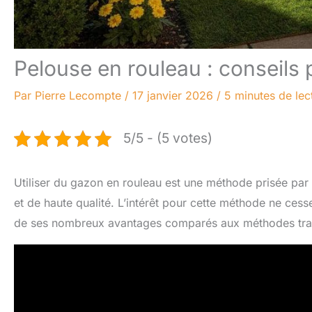
Pelouse en rouleau : conseils p
Par
Pierre Lecompte
/
17 janvier 2026
/
5 minutes de lec
5/5 - (5 votes)
Utiliser du gazon en rouleau est une méthode prisée par 
et de haute qualité. L’intérêt pour cette méthode ne cess
de ses nombreux avantages comparés aux méthodes trad