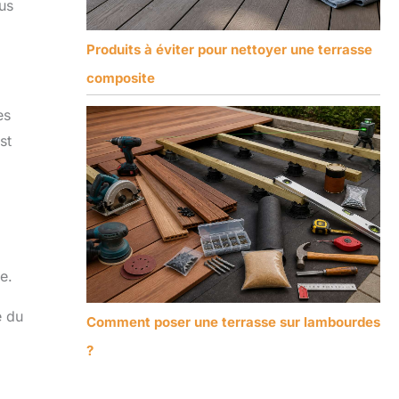
us
Produits à éviter pour nettoyer une terrasse
composite
es
st
e.
e du
Comment poser une terrasse sur lambourdes
?