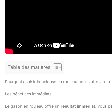
Table des matières
Pourquoi choisir la pelouse en rouleau pour votre jardin
Les bénéfices immédiats
Le gazon en rouleau offre un
résultat immédiat
, vous p