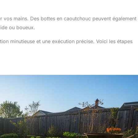
r vos mains. Des bottes en caoutchouc peuvent également 
umide ou boueux.
ation minutieuse et une exécution précise. Voici les étapes