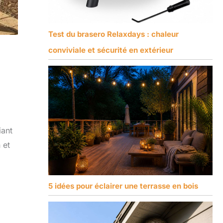
Test du brasero Relaxdays : chaleur
conviviale et sécurité en extérieur
iant
 et
5 idées pour éclairer une terrasse en bois