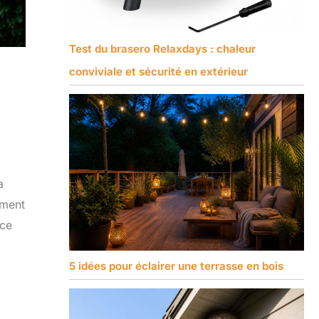
Test du brasero Relaxdays : chaleur
conviviale et sécurité en extérieur
a
ement
ace
5 idées pour éclairer une terrasse en bois