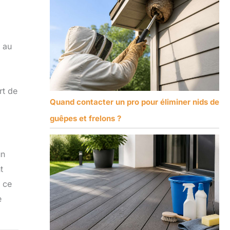
n au
rt de
Quand contacter un pro pour éliminer nids de
guêpes et frelons ?
un
t
e ce
e