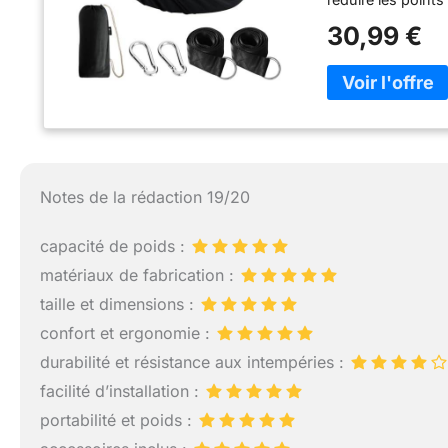
à la décoloration 
30,99 €
extérieur. TÜV ra
Conception anti-
côté plus court. L
qui crée une surf
Système de suspen
respectueuses de
de démonter faci
système de suspen
Notes de la rédaction 19/20
le hamac. Et asse
Compact et portab
capacité de poids :
de rangement resp
un entretien et un
matériaux de fabrication :
et relaxante. Net
taille et dimensions :
ou en machine. Ut
confort et ergonomie :
utilisé pour se ba
léger lors des v
durabilité et résistance aux intempéries :
symbole de loisirs
facilité d’installation :
excellent hamac et
portabilité et poids :
fiabilité du hama
lecture relaxante.