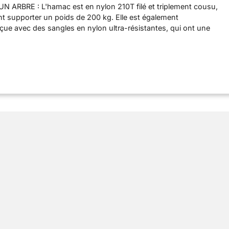
ARBRE : L'hamac est en nylon 210T filé et triplement cousu,
t supporter un poids de 200 kg. Elle est également
ue avec des sangles en nylon ultra-résistantes, qui ont une
ture deux fois supérieure à celle des sangles en nylon ordinaires,
es plus larges et des mousquetons en fer robustes pour la
 et plus solide. Compact et léger, facile à transporter : le sac de
su directement sur le hamac, très pratique et ne se perd jamais.
gère et compacte, ne pèse que 600 g, parfaite pour le camping, les
 à dos et les explorations générales. Une sangle de transport
partie inférieure du sac à cordon, ce qui facilite le transport.
ER ET FACILE À UTILISER : La tente de camping est livrée avec
s avez besoin. Deux mousquetons en acier robustes et deux
ac, chacune de 2,5 mètres de long avec 5+1 enroulements. Plus
age fastidieuses, tout le monde peut monter le hamac avec
IAU DOUX ET CONFORTABLE À TOUCHER : grâce au tissu en
10T de haute qualité, le hamac est agréable au toucher lorsque
z dedans, afin que vous puissiez mieux vous reposer. GRAND
ez le hamac dans votre jardin, cour, chambre ou forêt sauvage,
détendez-vous à l'intérieur. Convient aux jeunes et aux moins
r les voyageurs, les amoureux de la plage et les passionnés de
ir, un excellent cadeau pour la famille, les amis et les collègues.