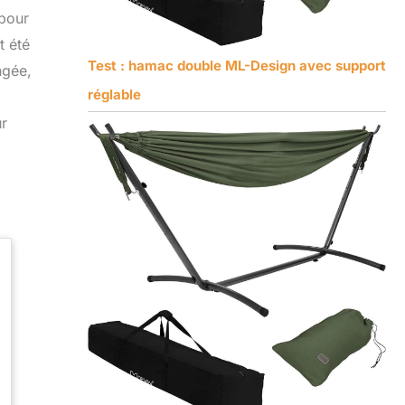
 pour
t été
Test : hamac double ML-Design avec support
ngée,
réglable
ur