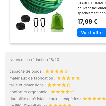
STABLE COMME UN 
pouvant facilemen
spécialement conç
résistance au rup
17,99 €
et avec des sangl
rendre plus stable
rangement est cou
Elle est super lé
randonnées en sac
est cousue sur la 
FACILE À INSTALL
tout ce dont vou
Notes de la rédaction 18/20
sangles pour ham
d'étapes de mont
capacité de poids :
facilité. MATÉR
nylon parachute 2
matériaux de fabrication :
vous vous repose
taille et dimensions :
CADEAU : accroch
confort et ergonomie :
allongez-vous et 
jeunes, idéal pou
durabilité et résistance aux intempéries :
camping en plein a
facilité d’installation :