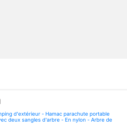
ing d'extérieur - Hamac parachute portable
vec deux sangles d'arbre - En nylon - Arbre de
foncé, 280 x 140 cm)