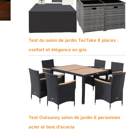
Test du salon de jardin TecTake 8 places :
confort et élégance en gris
Test Outsunny salon de jardin 6 personnes
acier et bois d’acacia