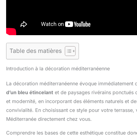
Table des matières
Introduction à la décoration méditerranéenne
La décoration méditerranéenne évoque immédiatement 
d’un bleu étincelant
et de paysages rivérains ponctués d’
et modernité, en incorporant des éléments naturels et de
convivialité. En choisissant ce style pour votre terrasse,
Méditerranée directement chez vous.
Comprendre les bases de cette esthétique constitue donc