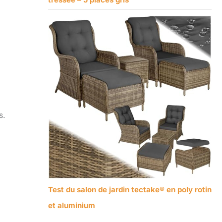
s.
Test du salon de jardin tectake® en poly rotin
et aluminium