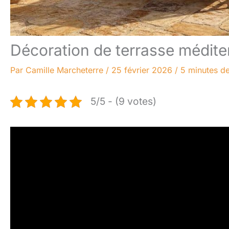
Décoration de terrasse méditer
Par
Camille Marcheterre
/
25 février 2026
/
5 minutes de
5/5 - (9 votes)