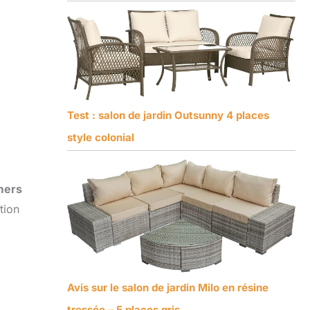
Test : salon de jardin Outsunny 4 places
style colonial
mers
tion
Avis sur le salon de jardin Milo en résine
tressée – 5 places gris