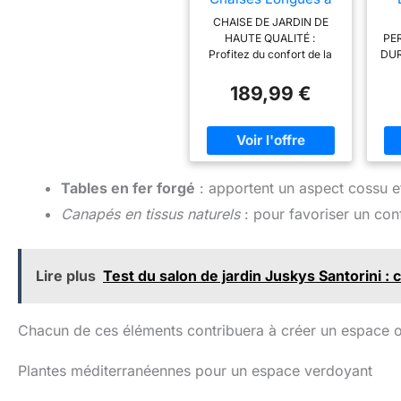
Bascule
a
CHAISE DE JARDIN DE
HAUTE QUALITÉ :
PE
Profitez du confort de la
DUR
chaise longue de jardin
pliable JAVA de CASARIA
tra
189,99 €
de 154x60x78 cm. La
en 
veinure unique du bois et
pou
le design ergonomique
c
ajoutent une touche
élégante à votre espace
cha
intérieur ou extérieur.
au 
Tables en fer forgé
: apportent un aspect cossu e
Avec une capacité de
Canapés en tissus naturels
: pour favoriser un con
charge allant jusqu'à 160
M
kg, cette chaise longue
P
offre à chacun une oasis
c
de détente. ROBUSTE &
Lire plus
Test du salon de jardin Juskys Santorini : c
RÉSISTANTE AUX
dép
INTEMPÉRIES : La chaise
fa
longue en bois massif
roc
d'acacia certifié FSC se
o
Chacun de ces éléments contribuera à créer un espace où i
distingue par sa stabilité et
sa durabilité. La finition à
co
Plantes méditerranéennes pour un espace verdoyant
l'huile de lin protège le
bois contre les
q