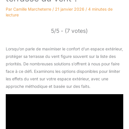
Par
Camille Marcheterre
/
21 janvier 2026
/
4 minutes de
lecture
5/5 - (7 votes)
Lorsqu’on parle de maximiser le confort d’un espace extérieur,
protéger sa terrasse du vent figure souvent sur la liste des
priorités. De nombreuses solutions s’offrent à nous pour faire
face à ce défi. Examinons les options disponibles pour limiter
les effets du vent sur votre espace extérieur, avec une
approche méthodique et basée sur des faits.