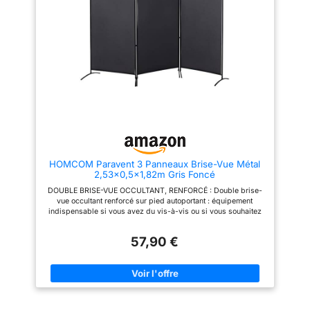
différentes formes : en L, en W,
en C, etc. 【Durabilité et
stabilité du paravent】 Ce
paravent est fabriqué dans un
matériau de haute qualité. Il est
équipé d'un repose-pieds
robuste qui l'empêche de
basculer. Le cadre et la base en
métal sont solides et durables,
offrant une grande stabilité et
une grande capacité de charge.
【Paravent facile à monter et à
transporter】Ce paravent est
facile à démonter et à remonter,
à ranger, à déplacer et à
HOMCOM Paravent 3 Panneaux Brise-Vue Métal
économiser de l'espace. Nous
2,53x0,5x1,82m Gris Foncé
vous fournissons également
des instructions de montage
DOUBLE BRISE-VUE OCCULTANT, RENFORCÉ : Double brise-
détaillées pour un montage
vue occultant renforcé sur pied autoportant : équipement
rapide. 【Ce paravent est
indispensable si vous avez du vis-à-vis ou si vous souhaitez
largement utilisé】 Résistant au
vous abriter du vent STORE DOUBLE AJUSTABLE : Séparateur
soleil, il convient aux jardins,
de pièce qui vous permettra de le déployer totalement, en
terrasses, balcons et bords de
57,90 €
angle droit, de travers, etc... sans effort en quelques secondes
piscine. Élégant, il peut servir
! GRANDE TAILLE, POLYVALENT : Cloison de séparation de
de séparateur de pièce, idéal
2,53 m de long pour 1,82 m de haut, s'intégrera parfaitement
pour une chambre, un salon,
dans l'espace intérieur de votre choix - Utilisation polyvalente :
une salle de bain, un bureau, un
brise-vue, paravent, séparateur de pièce, etc... MATÉRIAUX DE
dortoir, une école ou un hôpital.
QUALITÉ : Fabriqué en polyester haute densité 160 g/m² et
Grâce à ce paravent pratique,
structure, piètement incurvé vers le bas en métal époxy
créez un espace privé et