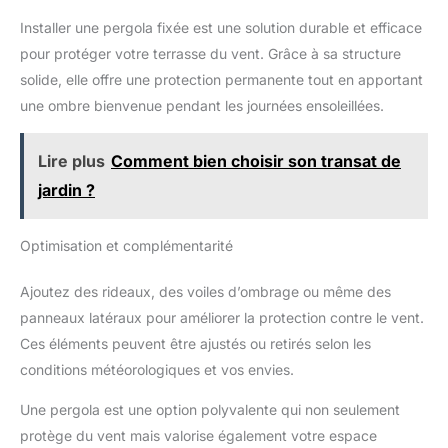
résistant aux rayures, stable à
haute vitesse et au design
à différents types de réchauds, tels que les réchauds à gaz, à
haute vitesse et au design
étudié pour s'adapter
Installer une pergola fixée est une solution durable et efficace
alcool et à bois. Il peut être utilisé pour le camping, la
étudié pour s'adapter
parfaitement au modèle touring.
randonnée, le trekking, les pique-niques et autres activités de
parfaitement au modèle touring.
pour protéger votre terrasse du vent. Grâce à sa structure
Ne se déforme pas, ne jaunit
plein air.
Ne se déforme pas, ne jaunit
pas et maintient intactes
pas et maintient intactes
solide, elle offre une protection permanente tout en apportant
transparence et fonctionnalité
transparence et fonctionnalité
dans le temps. Plexiglass anti-
une ombre bienvenue pendant les journées ensoleillées.
dans le temps. Plexiglass anti-
rayures, courbes étudiées pour
rayures, courbes étudiées pour
détourner l'air, montage simple
détourner l'air, montage simple
et compatibilité large. Il ne
et compatibilité large. Il ne
Lire plus
Comment bien choisir son transat de
s'agit pas seulement d'un
s'agit pas seulement d'un
accessoire esthétique : c'est
accessoire esthétique : c'est
jardin ?
une véritable mise à niveau qui
une véritable mise à niveau qui
fait la différence
fait la différence
Optimisation et complémentarité
Ajoutez des rideaux, des voiles d’ombrage ou même des
panneaux latéraux pour améliorer la protection contre le vent.
Ces éléments peuvent être ajustés ou retirés selon les
conditions météorologiques et vos envies.
Une pergola est une option polyvalente qui non seulement
protège du vent mais valorise également votre espace