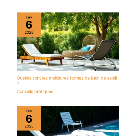
Fév
6
2025
Quelles sont les meilleures formes de bain de soleil
?
Conseils pratiques
Fév
6
2025