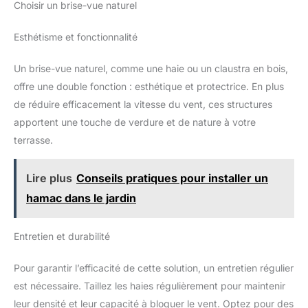
Choisir un brise-vue naturel
anticorrosion : durée de vie pérenne FACILITÉ DE MONTAGE :
profitez pleinement de votre
Montage facile, rapide à l'aide du manuel d'assemblage
temps.
illustré fourni et sans bricolage
Esthétisme et fonctionnalité
Un brise-vue naturel, comme une haie ou un claustra en bois,
offre une double fonction : esthétique et protectrice. En plus
de réduire efficacement la vitesse du vent, ces structures
apportent une touche de verdure et de nature à votre
terrasse.
Lire plus
Conseils pratiques pour installer un
hamac dans le jardin
Entretien et durabilité
Pour garantir l’efficacité de cette solution, un entretien régulier
est nécessaire. Taillez les haies régulièrement pour maintenir
leur densité et leur capacité à bloquer le vent. Optez pour des