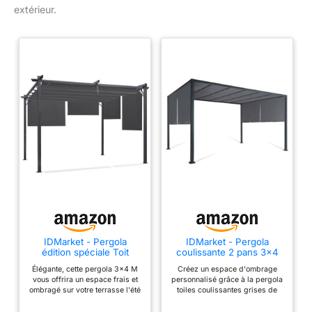
extérieur.
IDMarket - Pergola
IDMarket - Pergola
édition spéciale Toit
coulissante 2 pans 3x4
rétractable 3x4 M et 4
M belvédère de jardin
Élégante, cette pergola 3x4 M
Créez un espace d'ombrage
Stores
toile gris anthracite
vous offrira un espace frais et
personnalisé grâce à la pergola
ombragé sur votre terrasse l'été
toiles coulissantes grises de
! Toit rétractable toile grise
3x4 M ! Design épuré et chic,
100% polyester 180 gr/m² - 4
choisissez l'ombrage que vous