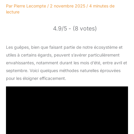
Par
Pierre Lecompte
/
2 novembre 2025
/
4 minutes de
lecture
4.9/5 - (8 votes)
Les guêpes, bien que faisant partie de notre écosystème et
utiles à certains égards, peuvent s’avérer particulièrement
envahissantes, notamment durant les mois d’été, entre avril et
septembre. Voici quelques méthodes naturelles éprouvées
pour les éloigner efficacement.