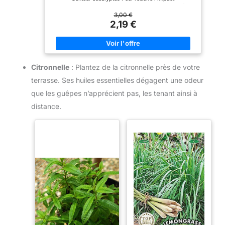
environnemental, respectez les doses recommandées
d'utilisation En cas d'irritation cutanée: consulter un
3,00 €
médecin.
2,19 €
Citronnelle
: Plantez de la citronnelle près de votre
terrasse. Ses huiles essentielles dégagent une odeur
que les guêpes n’apprécient pas, les tenant ainsi à
distance.