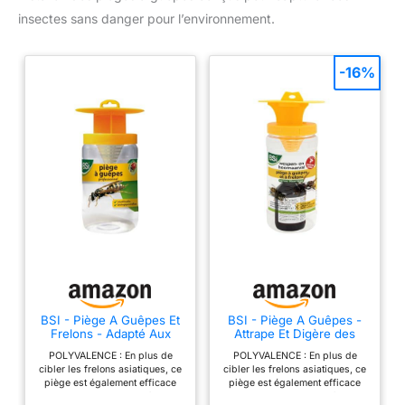
insectes sans danger pour l’environnement.
-16%
BSI - Piège A Guêpes Et
BSI - Piège A Guêpes -
Frelons - Adapté Aux
Attrape Et Digère des
Frelons Asiatiques -
Centaines d'Insectes -
POLYVALENCE : En plus de
POLYVALENCE : En plus de
Naturel - Réutilisable,
comme Les Frelons
cibler les frelons asiatiques, ce
cibler les frelons asiatiques, ce
Translucide / Jaune
Asiatiques - Naturel -
piège est également efficace
piège est également efficace
avec Son Attracif - 200ml
pour lutter contre les guêpes et
pour lutter contre les guêpes et
- pour Toute Une Saison