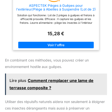
une protection continue contre
une protection continue contre
ASPECTEK Pièges à Guêpes pour
les insectes indésirables
les insectes indésirables
l'extérieur/Piège à Abeilles à Suspendre (Lot de 2)
pendant de nombreuses
pendant de nombreuses
- Solution Naturelle et Ecologique Anti Guêpe
saisons à venir, ce qui en fait un
saisons à venir, ce qui en fait un
Solution qui fonctionne : Lot de 2 pièges à guêpes et frelons à
(Orange)
investissement fiable pour la
investissement fiable pour la
efficacité prouvée. Efficace : Il capture les guêpes et les
tranquillité d'esprit à long
tranquillité d'esprit à long
frelons. Leurre alimentaire : piège les insectes à l’intérieur
terme. A NOTER : Pensez à
terme.
grâce à un mélange irrésistible d'eau et de sucre. Facile à
compléter votre achat avec
utiliser : recettes incluse dans le manuel (français non garanti).
l'attractif guêpes BSI L'article
15,28 €
Cordon inclus : fourni avec une corde de nylon de 45,7 cm pour
est vendu sans le produit à
le suspendre.
l'intérieur.
En combinant ces méthodes, vous pouvez créer un
environnement hostile aux guêpes.
Lire plus
Comment remplacer une lame de
terrasse composite ?
Utiliser des répulsifs naturels aidera non seulement à éloigner
ces insectes dérangeants mais aussi à préserver un