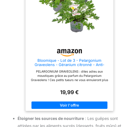
Bloomique - Lot de 3 - Pelargonium
Graveolens - Géranium citronné - Anti-
moustique - Parfumé - Plantes de jardin -
PELARGONIUM GRAVEOLENS : dites adieu aux
Hauteur 15-30 cm - Pot 10,5 cm
moustiques grâce au parfum du Pelargonium
Graveolens ! Ces petits tueurs ne vous ennuieront plus
tant que ce géranium citron trônera au jardin. ANTI-
MOUSTIQUE : le parfum de cette plante a pour
19,99 €
propriété d’éloigner les moustiques GÉRANIUM : cette
plante d’Afrique du Sud facile à cultiver offre une
floraison aux belles couleurs en été ! ENTRETIEN : je
nécessite peu d’entretien, donnez-moi de l’eau de
temps en temps et du soleil tous les jours, et j’aurai tout
ce qu’il me faut. LIVRAISON : Cette plante a une hauteur
Éloigner les sources de nourriture
: Les guêpes sont
d'environ 15-20 cm. Notre emballage spécial protège le
palmier lorsqu'il est en livraison chez vous !
attirées par les aliments sucrés (desserts, fruits mûrs) et