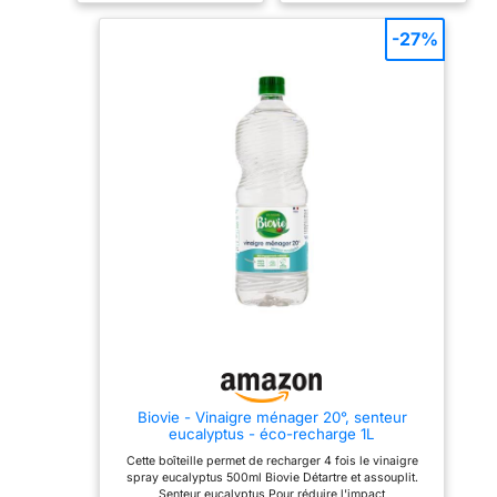
100% d’ingrédients
d’origine naturelle Produit
-27%
de fabrication française,
Onyx vous fournit les
produits essentiels pour
l’entretien et le bricolage
depuis plus de 90 ans
Biovie - Vinaigre ménager 20°, senteur
eucalyptus - éco-recharge 1L
Cette boîteille permet de recharger 4 fois le vinaigre
spray eucalyptus 500ml Biovie Détartre et assouplit.
Senteur eucalyptus Pour réduire l'impact