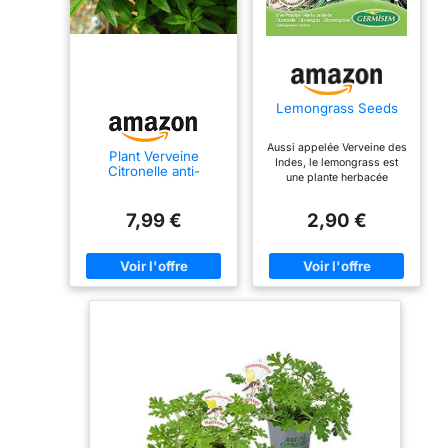
Lemongrass Seeds
Aussi appelée Verveine des
Plant Verveine
Indes, le lemongrass est
Citronelle anti-
une plante herbacée
moustique
tropicale, vivace, qui fait
environ 1,5 mètres de haut.
7,99 €
2,90 €
Elle est cultivée pour ses
tiges et feuilles aux qualités
aromatiques (à goût de
citron). Semer en pot à une
t° de 20 °C. Durée de
germination: 15 à 20 jours
Faire en sorte que la terre
ne déssèche pas. Ajouter
régulièrement de l'engrais.