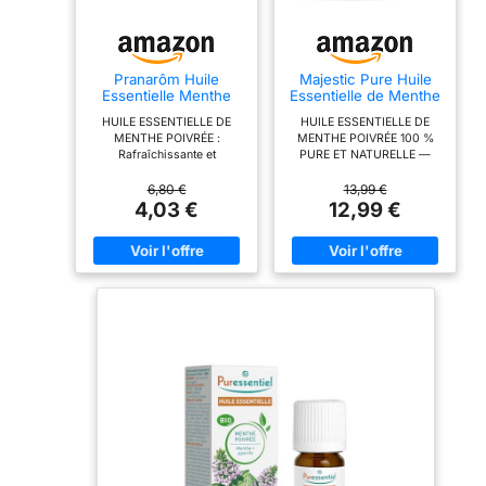
Pranarôm Huile
Majestic Pure Huile
Essentielle Menthe
Essentielle de Menthe
Poivrée HECT 10 ml
Poivrée Pure, 118ml
HUILE ESSENTIELLE DE
HUILE ESSENTIELLE DE
MENTHE POIVRÉE :
MENTHE POIVRÉE 100 %
Rafraîchissante et
PURE ET NATURELLE —
stimulante pour l’organisme,
Les huiles Majestic Pure
sa polyvalence d’action,
Blends sont exactement
6,80 €
13,99 €
tant sur la bonne digestion
cela ! De nombreuses
4,03 €
12,99 €
que sur les états de fatigue,
huiles vendues sur le
font de l'Huile Essentielle
marché affichent cette
de Menthe poivrée une
allégation, mais sont en
incontournable à avoir chez
réalité composées d'isolats
soi. SPHÈRE DIGESTIVE :
naturels et de mélanges.
L'Huile Essentielle de
Chaque huile essentielle est
Menthe poivrée est
testée par un laboratoire
tonifiante. Elle permet de
indépendant ; c'est
soulager les inconforts
pourquoi chaque flacon est
digestifs en cas de repas
accompagné d'une Garantie
copieux ou de mal des
de Qualité. QUALITÉ ET
transports. TONUS ET
GRADE SUPÉRIEURS –
ENERGIE : L'Huile
Toutes les huiles
Essentielle de Menthe
essentielles Majestic Pure
poivrée permet de retrouver
Blends sont analysées par
de l'énergie en cas de
un laboratoire indépendant
fatigue mentale ou
afin de vérifier l'efficacité