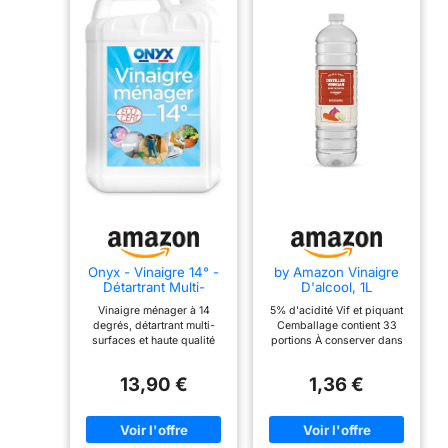
Onyx - Vinaigre 14° -
by Amazon Vinaigre
Détartrant Multi-
D'alcool, 1L
Surface - 5L
Vinaigre ménager à 14
5% d'acidité Vif et piquant
degrés, détartrant multi-
Cemballage contient 33
surfaces et haute qualité
portions À conserver dans
Permet d’éliminer les traces
un endroit frais et sec
de calcaire, de nettoyer et
13,90 €
1,36 €
faire briller toutes vos
surfaces Puissant détartrant
WC et appareils
électroménagers Certifié
Ecocert, conçu à partir de