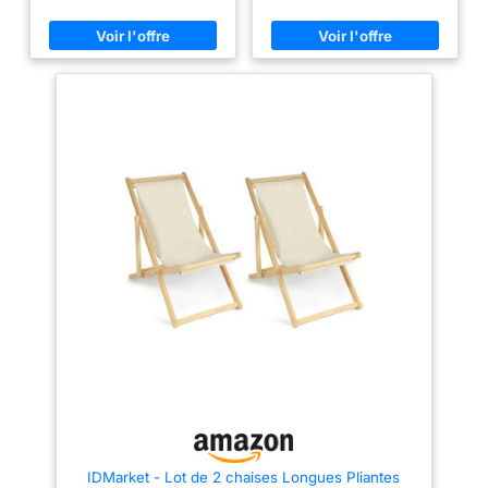
ergonomique ajoutent une
un coin salon de jardin
touche élégante à votre espace
chaleureux, robuste grâce au
intérieur ou extérieur. Avec une
bois d acacia résistant aux
capacité de charge allant
intempéries. MOBILITÉ ET GAIN
jusqu'à 160 kg, cette chaise
DE PLACE : Structure de chaise
longue offre à chacun une oasis
pliante avec 2 grandes roues
de détente. ROBUSTE &
pour déplacer facilement votre
RÉSISTANTE AUX INTEMPÉRIES
fauteuil a bascule style rocking
: La chaise longue en bois
chair en terrasse ou près de la
massif d'acacia certifié FSC se
piscine, tablette latérale
distingue par sa stabilité et sa
coulissante pratique et
durabilité. La finition à l'huile de
rangement compact quand vous
lin protège le bois contre les
repliez le transat. DÉCOR
intempéries, les ravageurs et la
RAFFINÉ ET PRATIQUE :
pourriture. Une chaise longue
Transformez votre terrasse en
en bois fiable qui vous
lounge design, associez votre
accompagnera pendant de
chaise longue Tami Sun à une
nombreuses années. SURFACE
chaise scandinave, une table de
DE COUCHAGE DE 180 CM:
jardin chaleureuse et un bain de
Découvrez une nouvelle
soleil assorti pour créer un
dimension de la détente sur
cocon harmonieux qui invite à
cette chaise longue à bascule.
prolonger chaque moment
La forme permet une position
dehors. CONFORT
semi allongée confortable
MULTIPOSITION TOUTE LA
tandis que vous vous balancez
JOURNÉE : Passez en un geste
doucement pour vous détendre.
du transat en position lecture à
Si nécessaire, vous pouvez
la sieste allongée, pendant que
fixer les coins en bois inclus
les enfants profitent d'une
pour assurer une stabilité ferme
balancelle de jardin ou d'une
IDMarket - Lot de 2 chaises Longues Pliantes
à la chaise longue de sauna.
chaise a bascule, et savourez