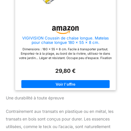
Les coussin de chaise longue
bain soleil offrir une sensation
de chaleur, réduire la pression
du corps et favoriser le
sommeil. Conviennent pour
l'intérieur et l'extérieur, comme
le jardin, la terrasse, la plage, le
camping, les voyages, etc.
VIGIVISION Coussin de chaise longue. Matelas
Remarque: Nos coussins sont
pour chaise longue 180 x 55 x 8 cm.
emballés par compression sous
vide. Lorsque vous recevez le
Dimensions : 180 x 55 x 8 cm. Facile à transporter partout.
paquet, veuillez placer le
Emportez-le à la plage, au bord de la rivière, utilisez-le dans
coussin de chaise longue au
votre jardin... Léger et résistant. Occupe peu d’espace. Fixation
soleil pour lui redonner son
avec élastique.
aspect moelleux. [La chaise
dans l'image est seulement à
29,80 €
titre d'illustration et elle n'est
pas incluse dans la livraison]
Une durabilité à toute épreuve
Contrairement aux transats en plastique ou en métal, les
transats en bois sont conçus pour durer. Les essences
utilisées, comme le teck ou l’acacia, sont naturellement