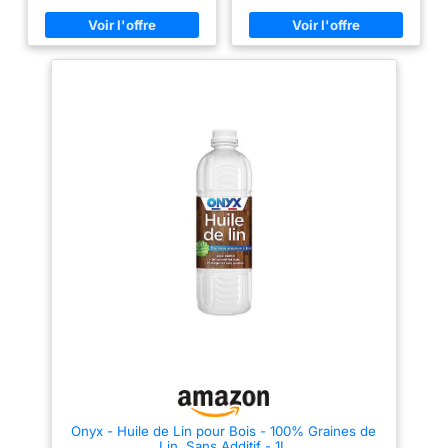
redonner de l’éclat aux bois
bois européens ou exotiques.
vernis et entretenir le linoléum
ENRICHIE EN HUILE DE BOIS DE
Également efficace pour
CHINE : sa formule incolore,
assouplir les mastics ou diluer
enrichie en résine et huile de
les peintures à l’huile et enduits
bois de Chine nourrit en
gras Conçue à 100% à partir de
profondeur le mobilier de jardin
graines de lin obtenues par
en bois exotique et européen,
première pression à froid
tout en préservant l'aspect
Produit de fabrication française,
naturel du bois. PROTECTION
Onyx vous fournit les produits
DURABLE : sa formule offre une
essentiels pour l’entretien et le
tenue longue durée pour une
bricolage depuis plus de 90
protection durable et une
ans
résistance accrue aux éléments
extérieurs. CONSEILS
D'UTILISATION : Petites
surfaces: imbibez un chiffon et
appliquez. Laissez sécher 10 à
15 min, essuyez. Renouvelez 6h
après. Essuyez toutes les 10 à
15 min. Grandes surfaces:
même procédé en appliquant au
pinceau. Attendre 24h avant
réutilisation STARWAX, EXPERT
DE L’ENTRETIEN DEPUIS 1946 :
Des produits efficaces et
agréables à utiliser, conçus
pour les perfectionnistes.
Fabriqués en France.
Onyx - Huile de Lin pour Bois - 100% Graines de
Emballages allégés en
Lin, Sans Additif - 1L
plastique vierge.