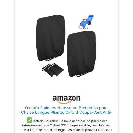
coutures. Cela signifie que le
longue de jardin a un ourlet
produit peut résister à une
réglable au niveau de la tête et
pression d'eau de 10 000 Pa et
de la queue. Il peut être fixé
reste étanche même après 1 500
fermement à la chaise longue
heures. Conception coupe-vent
de jardin sans craindre qu'il ne
: nous utilisons quatre rubans
soit emporté par le vent. 【Taille
adhésifs en bas pour le
universelle】- Longueur 200,7
maintenir en place les jours
cm x largeur 66 cm x hauteur
venteux et rendre votre housse
27,9 cm. Vérifiez si la taille de
de chaise longue de jardin plus
votre canapé de jardin est
sûre. Tissu Oxford haute
appropriée. Cette housse est
performance : les housses de
adaptée pour les chaises
fauteuil inclinables durables
longues d'extérieur de
sont non seulement plus
différents styles et marques.
épaisses et plus denses, mais
Nettoyage : il suffit de rincer à
ont également été croisées dans
l'eau, de sécher au soleil lors
un processus de tissage pour
du nettoyage, très pratique et
garantir que chaque fibre est
concis. 【Service de qualité】 -
protégée contre les déchirures
BONNA est spécialisée dans la
externes et l'abrasion. Il protège
fabrication de toutes sortes de
bien votre housse de chaise
housses de protection
longue de terrasse même par
imperméables, la qualité est
moins 5 à 10°C. Taille parfaite :
excellente, vous pouvez acheter
200 x 75 x 40/70 cm. Cette
en toute confiance, si vous avez
Omtofo 2 pièces Housse de Protection pour
housse convient à la plupart
des questions, n'hésitez pas à
Chaise Longue Pliante, Oxford Coupe-Vent Anti-
des chaises longues et des
nous contacter, nous vous
UV Imperméable Housses pour Chaises de Jardin
chaises longues de terrasse.
offrons le meilleur service.
Pliantes, Housse de Chaise Longue de Jardin
Matériau durable : la housse de chaise pliante est
Veuillez vérifier les dimensions
(Noir)
fabriquée en tissu Oxford 210D, imperméable, résistant aux
de votre chaise longue ou de
UV, à la poussière, à la neige. Les chaises peuvent ainsi être
votre transat avant d'acheter.