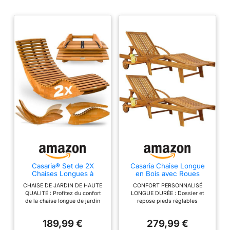
Casaria® Set de 2X
Casaria Chaise Longue
Chaises Longues à
en Bois avec Roues
Bascule
Jardin 2X
CHAISE DE JARDIN DE HAUTE
CONFORT PERSONNALISÉ
QUALITÉ : Profitez du confort
LONGUE DURÉE : Dossier et
de la chaise longue de jardin
repose pieds réglables
pliable JAVA de CASARIA de
transforment cette chaise en
154x60x78 cm. La veinure
véritable fauteuil relax pour s
189,99 €
279,99 €
unique du bois et le design
étendre ou lire au calme, créant