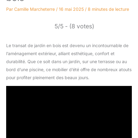
Par
Camille Marcheterre
/
16 mai 2025
/
8 minutes de lecture
5/5 - (8 votes)
Le transat de jardin en bois est devenu un incontournable de
l’aménagement extérieur, alliant esthétique, confort et
durabilité. Que ce soit dans un jardin, sur une terrasse ou au
bord d’une piscine, ce mobilier d’été offre de nombreux atouts
pour profiter pleinement des beaux jours.