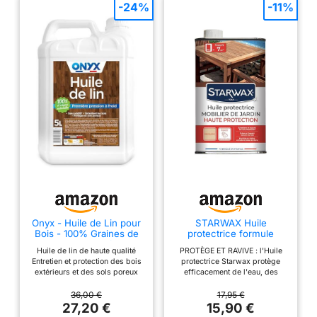
-24%
-11%
Onyx - Huile de Lin pour
STARWAX Huile
Bois - 100% Graines de
protectrice formule
Lin, Sans Additif - 5L
enrichie mobilier de
Huile de lin de haute qualité
PROTÈGE ET RAVIVE : l'Huile
jardin en bois 500ml
Entretien et protection des bois
protectrice Starwax protège
extérieurs et des sols poreux
efficacement de l'eau, des
(carrelages bruts, tomettes,
taches et des graisses, tout en
tuiles, terres cuites, dallages…)
ravivant l'éclat des bois
36,00 €
17,95 €
contre l’humidité et le gel,
desséchés et grisés. Conçue
27,20 €
15,90 €
convient également pour
pour les meubles de jardin en