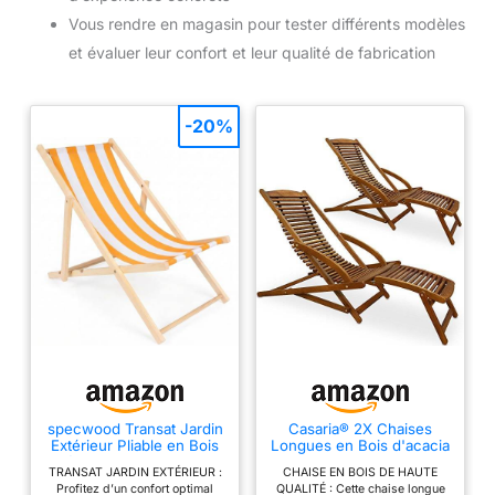
Vous rendre en magasin pour tester différents modèles
et évaluer leur confort et leur qualité de fabrication
-20%
specwood Transat Jardin
Casaria® 2X Chaises
Extérieur Pliable en Bois
Longues en Bois d'acacia
Hêtre – Chaise Longue
Bain de Soleil
TRANSAT JARDIN EXTÉRIEUR :
CHAISE EN BOIS DE HAUTE
Réglable 3 Positions, Bain
Ergonomique avec Appui
Profitez d’un confort optimal
QUALITÉ : Cette chaise longue