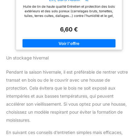
Huile de lin de haute qualité Entretien et protection des bois
extérieurs et des sols poreux (carrelages bruts, tomettes,
tuiles, terres cuites, dallages…) contre l’humidité et le gel,
convient également pour redonner de l’éclat aux bois vernis et
entretenir le linoléum Également efficace pour assouplir les
6,60 €
mastics ou diluer les peintures à l’huile et enduits gras Conçue
à 100% à partir de graines de lin obtenues par première
pression à froid Produit de fabrication française, Onyx vous
fournit les produits essentiels pour l’entretien et le bricolage
depuis plus de 90 ans
Un stockage hivernal
Pendant la saison hivernale, il est préférable de rentrer votre
transat en bois ou de le couvrir avec une housse de
protection. Cela évitera que le bois ne soit exposé aux
intempéries et aux basses températures, qui peuvent
accélérer son vieillissement. Si vous optez pour une housse,
choisissez un modèle respirant pour éviter la formation de
moisissures.
En suivant ces conseils d’entretien simples mais efficaces,