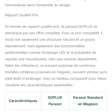
serrure de sûreté. Ainsi, il
harmonieuse dans l’ensemble du design.
offrira une force et un
soutien parfaits pour
Rapport Qualité-Prix
assurer une grande
stabilité et une sécurité
En termes de rapport qualité-prix, le parasol GOPLUS se
élevée. Base de parasol
démarque par son offre complète. Pour un prix compétitif, il
supplémentaire et sacs
de sable : Le parasol de
inclut non seulement une structure robuste et un grand
terrasse double face est
déploiement, mais également des fonctionnalités
votre compagnon
additionnelles comme l’éclairage LED et la possibilité de
satisfaisant pour divers
rajouter une moustiquaire, bien que vendue séparément.
événements en extérieur,
car il est livré avec une
Selon les utilisateurs, ce parasol surpasse de nombreux
base de parasol et 2
modèles similaires proposés en magasin, souvent vendus sans
sacs de sable d'une
pied lesté ni éclairage. Voici un tableau comparatif pour mieux
capacité de poids de 30
visualiser les caractéristiques essentielles :
kg pour favoriser la
stabilité. Restez en
sécurité, au frais et
GOPLUS
Parasol Standard
Caractéristiques
confortable où que vous
Parasol
en Magasin
emmène vos aventures
en extérieur.