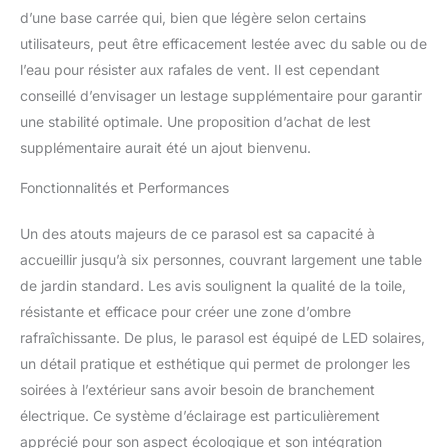
les difficultés pour ouvrir
d’une base carrée qui, bien que légère selon certains
le parasol de terrasse. Il
utilisateurs, peut être efficacement lestée avec du sable ou de
est doté d'une manivelle
l’eau pour résister aux rafales de vent. Il est cependant
pour une ouverture facile
conseillé d’envisager un lestage supplémentaire pour garantir
et fluide, vous
permettant d'étendre la
une stabilité optimale. Une proposition d’achat de lest
toile à la hauteur
supplémentaire aurait été un ajout bienvenu.
souhaitée. De plus, le
parasol de jardin dispose
Fonctionnalités et Performances
de fixations à crochets et
boucles pour faciliter le
Un des atouts majeurs de ce parasol est sa capacité à
rangement. Cadre
accueillir jusqu’à six personnes, couvrant largement une table
métallique solide et
de jardin standard. Les avis soulignent la qualité de la toile,
stable : Conçu pour être
résistant au vent, le
résistante et efficace pour créer une zone d’ombre
parasol de table est
rafraîchissante. De plus, le parasol est équipé de LED solaires,
soutenu par une
un détail pratique et esthétique qui permet de prolonger les
structure métallique
soirées à l’extérieur sans avoir besoin de branchement
revêtue de pulvérisation
avec 12 baleines
électrique. Ce système d’éclairage est particulièrement
métalliques et une
apprécié pour son aspect écologique et son intégration