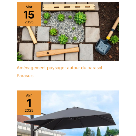
Mar
15
2025
Aménagement paysager autour du parasol
Parasols
Avr
1
2025