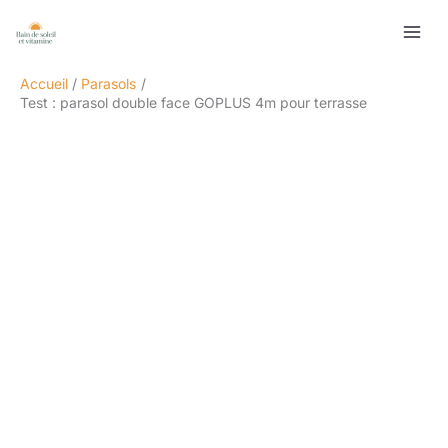
Aller
Rechercher
au
contenu
Accueil
Parasols
Test : parasol double face GOPLUS 4m pour terrasse