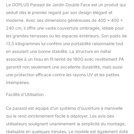
Le GOPLUS Parasol de Jardin Double Face est un produit qui
confortable les jours
ensoleillés. Remarque :
séduit dès le premier regard par son design élégant et
Merci de ne pas l'utiliser
moderne. Avec ses dimensions généreuses de 400 x 400 x
par temps extrême. Toile
240 cm, il offre une vaste couverture ombragée, idéale pour
durable et toutes
les grandes terrasses ou les espaces extérieurs. Son poids de
conditions
13,5 kilogrammes lui confère une portabilité raisonnable tout
météorologiques : Grâce
à une toile résistante aux
en assurant une bonne stabilité. La structure en métal
averses et aux rayons du
associée à un tissu en fil teinté de 180G avec revêtement PA
soleil, fabriquée en tissu
garantit non seulement une excellente durabilité, mais aussi
teinté en fil PA
une protection efficace contre les rayons UV et les petites
sélectionné, le parasol de
marché vous protégera
intempéries.
et créera un oasis
rafraîchissant en
Facilité d’Utilisation
extérieur. De plus, il est
anti-décoloration et anti-
Ce parasol est équipé d’un système d’ouverture à manivelle
déchirure, garantissant
qui le rend extrêmement facile à déployer. Les avis des
une utilisation à long
utilisateurs soulignent unanimement la simplicité du montage,
terme. Système de
réalisable en quelques minutes. Le modèle est également doté
manivelle pratique : Fini