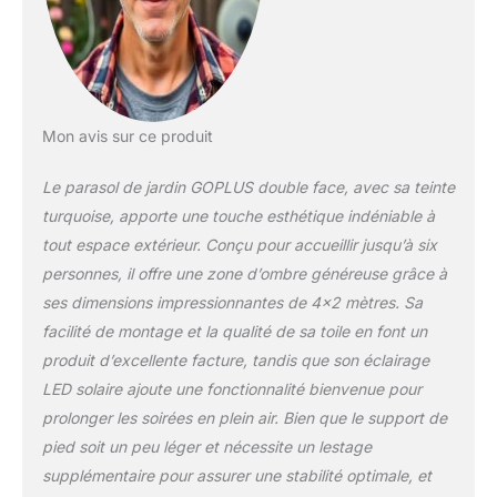
à une toile résistante aux
averses et aux rayons du
soleil, fabriquée en tissu
teinté en fil PA
sélectionné, le parasol de
marché vous protégera
Mon avis sur ce produit
et créera un oasis
rafraîchissant en
Le parasol de jardin GOPLUS double face, avec sa teinte
extérieur. De plus, il est
anti-décoloration et anti-
turquoise, apporte une touche esthétique indéniable à
déchirure, garantissant
tout espace extérieur. Conçu pour accueillir jusqu’à six
une utilisation à long
personnes, il offre une zone d’ombre généreuse grâce à
terme. Système de
ses dimensions impressionnantes de 4×2 mètres. Sa
manivelle pratique : Fini
les difficultés pour ouvrir
facilité de montage et la qualité de sa toile en font un
le parasol de terrasse. Il
produit d’excellente facture, tandis que son éclairage
est doté d'une manivelle
LED solaire ajoute une fonctionnalité bienvenue pour
pour une ouverture facile
prolonger les soirées en plein air. Bien que le support de
et fluide, vous
permettant d'étendre la
pied soit un peu léger et nécessite un lestage
toile à la hauteur
supplémentaire pour assurer une stabilité optimale, et
souhaitée. De plus, le