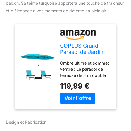
balcon. Sa teinte turquoise apportera une touche de fraîcheur
et d’élégance à vos moments de détente en plein air.
GOPLUS Grand
Parasol de Jardin
Exterieur avec Pied,
Ombre ultime et sommet
4M Parasol
ventilé : Le parasol de
Rectangulaire
terrasse de 4 m double
Double Face pour 6
l'ombre et la protection,
Personnes, avec
119,99 €
idéal pour un
Manivelle et
rassemblement de 6
Ventilation, pour
personnes. Il dispose
Marché, Piscine,
d'un sommet ventilé
Terrasse, Balcon
pour assurer une
(Turquoise)
ventilation optimale,
Design et Fabrication
vous permettant de
rester au frais et