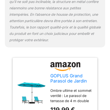
qu’il ne soit pas inclinable, la structure en métal confère
parasol de jardin dispose
néanmoins une bonne résistance aux petites
de fixations à crochets et
boucles pour faciliter le
intempéries. En l’absence de housse de protection, une
rangement. Cadre
attention particulière devra être portée à son entretien.
métallique solide et
Toutefois, le bon rapport qualité-prix et la qualité globale
stable : Conçu pour être
du produit en font un choix judicieux pour embellir et
résistant au vent, le
protéger votre extérieur.
parasol de table est
soutenu par une
structure métallique
revêtue de pulvérisation
avec 12 baleines
métalliques et une
serrure de sûreté. Ainsi, il
GOPLUS Grand
offrira une force et un
Parasol de Jardin
soutien parfaits pour
Exterieur avec Pied,
assurer une grande
Ombre ultime et sommet
4M Parasol
stabilité et une sécurité
ventilé : Le parasol de
Rectangulaire
élevée. Base de parasol
terrasse de 4 m double
Double Face pour 6
supplémentaire et sacs
l'ombre et la protection,
Personnes, avec
de sable : Le parasol de
119,99 €