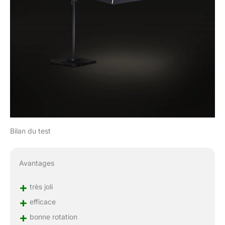
Bilan du test
Avantages
+
très joli
+
efficace
+
bonne rotation