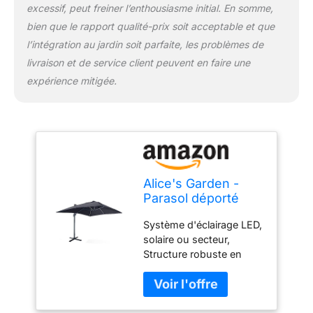
excessif, peut freiner l’enthousiasme initial. En somme,
bien que le rapport qualité-prix soit acceptable et que
l’intégration au jardin soit parfaite, les problèmes de
livraison et de service client peuvent en faire une
expérience mitigée.
Alice's Garden -
Parasol déporté
solaire LED
Système d'éclairage LED,
rectangulaire 3x4m
solaire ou secteur,
haut de gamme -
Structure robuste en
Luce Gris - Parasol
aluminium, recouverte de
excentré inclinable.
peinture anthracite, Très
rabattable et rotatif
grande taille, housse
à 360°. chargeur
incluse, Inclinable,