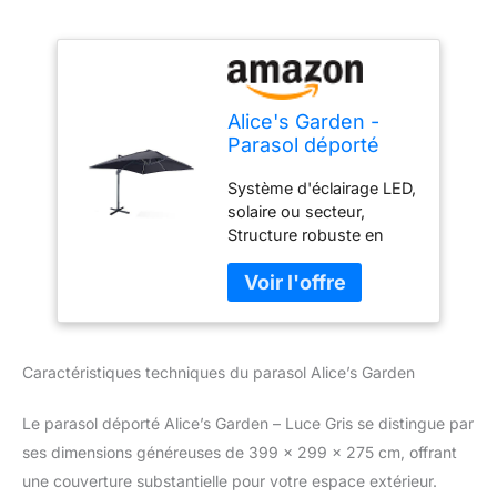
Alice's Garden -
Parasol déporté
solaire LED
Système d'éclairage LED,
rectangulaire 3x4m
solaire ou secteur,
haut de gamme -
Structure robuste en
Luce Gris - Parasol
aluminium, recouverte de
excentré inclinable.
peinture anthracite, Très
rabattable et rotatif
grande taille, housse
à 360°. chargeur
incluse, Inclinable,
solaire
rabattable et rotatif à
Caractéristiques techniques du parasol Alice’s Garden
360°. Toile déperlante et
très dense de 250g/m² ;
Ce produit est constitué
Le parasol déporté Alice’s Garden – Luce Gris se distingue par
d'un seul carton ;
ses dimensions généreuses de 399 x 299 x 275 cm, offrant
une couverture substantielle pour votre espace extérieur.