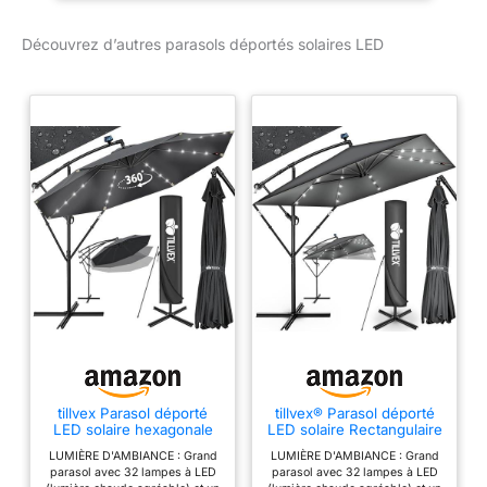
solaire
rabattable et rotatif à
Découvrez d’autres parasols déportés solaires LED
360°. Toile déperlante et
très dense de 250g/m² ;
Ce produit est constitué
d'un seul carton ;
tillvex Parasol déporté
tillvex® Parasol déporté
LED solaire hexagonale
LED solaire Rectangulaire
3M + manivelle,
Ø330cm + Housse de
LUMIÈRE D'AMBIANCE : Grand
LUMIÈRE D'AMBIANCE : Grand
couverture & paravent |
Protection & contre le
parasol avec 32 lampes à LED
parasol avec 32 lampes à LED
Pare-soleil avec pied |
vent | Parasol à manivelle