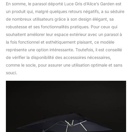
En somme, le parasol déporté Luce Gris d’Alice’s Garden est
un produit qui, malgré quelques retours négatifs, a su séduire
de nombreux utilisateurs grâce à son design élégant, sa
robustesse et ses fonctionnalités pratiques. Pour ceux qui
souhaitent améliorer leur espace extérieur avec un parasol à
la fois fonctionnel et esthétiquement plaisant, ce modèle
représente une option intéressante. Toutefois, il est conseillé
de vérifier la disponibilité des accessoires nécessaires,
comme le socle, pour assurer une utilisation optimale et sans
souci.