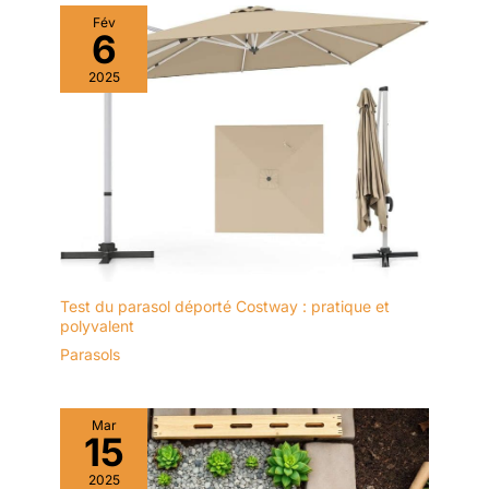
petits espaces comme un parasol plage ou un parasol de
Fév
jardin.
6
2025
Test du parasol déporté Costway : pratique et
polyvalent
Parasols
Mar
15
2025